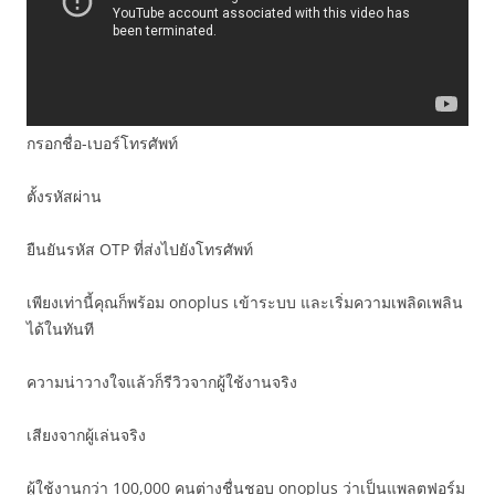
กรอกชื่อ-เบอร์โทรศัพท์
ตั้งรหัสผ่าน
ยืนยันรหัส OTP ที่ส่งไปยังโทรศัพท์
เพียงเท่านี้คุณก็พร้อม onoplus เข้าระบบ และเริ่มความเพลิดเพลิน
ได้ในทันที
ความน่าวางใจแล้วก็รีวิวจากผู้ใช้งานจริง
เสียงจากผู้เล่นจริง
ผู้ใช้งานกว่า 100,000 คนต่างชื่นชอบ onoplus ว่าเป็นแพลตฟอร์ม