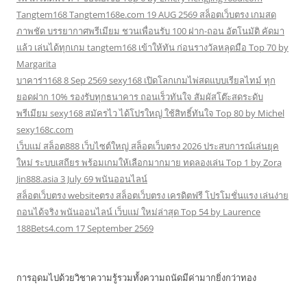
Tangtem168 Tangtem168e.com 19 AUG 2569 สล็อตเว็บตรง เกมสด
ภาพชัด บรรยากาศพรีเมียม ชวนเพื่อนรับ 100 ฝาก-ถอน อัตโนมัติ คัดมา
แล้ว เล่นได้ทุกเกม tangtem168 เข้าให้ทัน ก่อนรางวัลหลุดมือ Top 70 by
Margarita
บาคาร่า168 8 Sep 2569 sexy168 เปิดโลกเกมไพ่สดแบบเรียลไทม์ ทุก
ยอดฝาก 10% รองรับทุกธนาคาร ถอนเร็วทันใจ สัมผัสโต๊ะสดระดับ
พรีเมียม sexy168 สมัครไว ได้โปรใหญ่ ใช้สิทธิ์ทันใจ Top 80 by Michel
sexy168c.com
เว็บแม่ สล็อต888 เว็บไซต์ใหญ่ สล็อตเว็บตรง 2026 ประสบการณ์เล่นยุค
ใหม่ ระบบเสถียร พร้อมเกมให้เลือกมากมาย ทดลองเล่น Top 1 by Zora
Jin888.asia 3 July 69 พนันออนไลน์
สล็อตเว็บตรง websiteตรง สล็อตเว็บตรง เครดิตฟรี โปรโมชั่นแรง เล่นง่าย
ถอนได้จริง พนันออนไลน์ เว็บแม่ ใหม่ล่าสุด Top 54 by Laurence
188Bets4.com 17 September 2569
การอุดมไปด้วยวิชาความรู้รวมทั้งความถนัดมีค่ามากยิ่งกว่าทอง