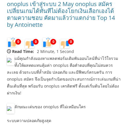
onoplus เข้าสู่ระบบ 2 May onoplus สมัคร
เปลี่ยนเกมได้ทันทีไม่ต้องโยกเงินเลือกเองได้
ตามความชอบ คัดมาแล้วว่าแตกง่าย Top 14
by Antoinette
0
0
0
0
Read Time:
2 Minute, 1 Second
แม้คุณกำลังมองหาแพลตฟอร์มเดิมพันออนไลน์ที่น่าไว้ใจรวม
ทั้งให้ผลทดแทนคุ้มค่า onoplus คือคำตอบที่คุณไม่สมควร
ละเลย ด้วยระบบที่ล้ำสมัย ปลอดภัย และมีฟีพบร์ครบครัน การ
onoplus สมัคร จึงเป็นจุดกำเนิดของประสบการณ์การเล่นเกมที่น่า
ตื่นเต้นที่สุด พร้อมรับ onoplus เครดิตฟรี ตั้งแต่เริ่มต้นโดยไม่ต้อง
ฝากเงิน!
ลักษณะเด่นของ onoplus ที่ไม่เหมือนใคร
ระบบความปลอดภัยสูงสุด