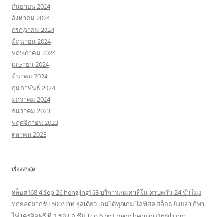
กันยายน 2024
สิงหาคม 2024
กรกฎาคม 2024
มิถุนายน 2024
พฤษภาคม 2024
เมษายน 2024
มีนาคม 2024
กุมภาพันธ์ 2024
มกราคม 2024
ธันวาคม 2023
พฤศจิกายน 2023
ตุลาคม 2023
เรื่องล่าสุด
สล็อต168 4 Sep 26 hengjing168 บริการเกมคาสิโน ครบครัน 24 ชั่วโมง
ทุกยอดฝากรับ 500 บาท ยูสเดียว เล่นได้ทุกเกม ไลฟ์สด สล็อต ยิงปลา กีฬา
ไพ่ เครดิตฟรี ที่ 1 ของเอเชีย Top 6 by Emery hengjing168d.com