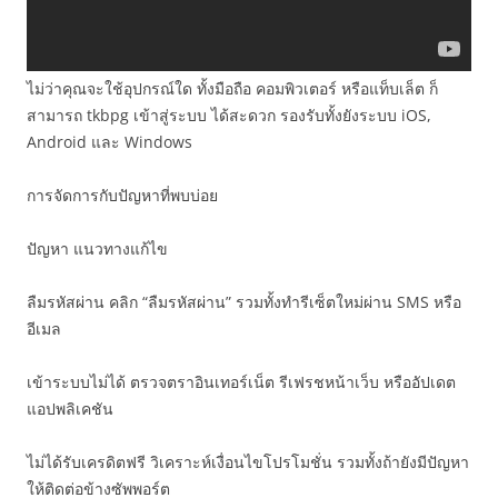
ไม่ว่าคุณจะใช้อุปกรณ์ใด ทั้งมือถือ คอมพิวเตอร์ หรือแท็บเล็ต ก็
สามารถ tkbpg เข้าสู่ระบบ ได้สะดวก รองรับทั้งยังระบบ iOS,
Android และ Windows
การจัดการกับปัญหาที่พบบ่อย
ปัญหา แนวทางแก้ไข
ลืมรหัสผ่าน คลิก “ลืมรหัสผ่าน” รวมทั้งทำรีเซ็ตใหม่ผ่าน SMS หรือ
อีเมล
เข้าระบบไม่ได้ ตรวจตราอินเทอร์เน็ต รีเฟรชหน้าเว็บ หรืออัปเดต
แอปพลิเคชัน
ไม่ได้รับเครดิตฟรี วิเคราะห์เงื่อนไขโปรโมชั่น รวมทั้งถ้ายังมีปัญหา
ให้ติดต่อข้างซัพพอร์ต