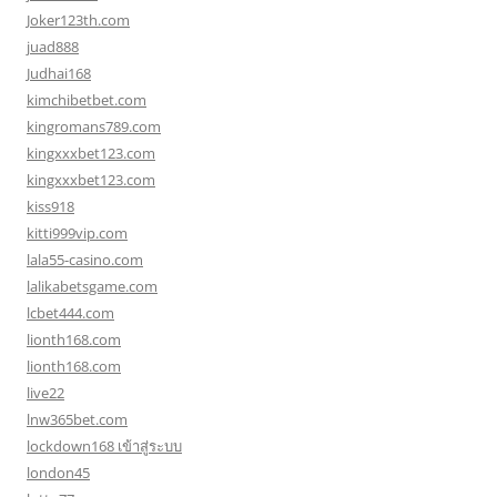
Joker123th.com
juad888
Judhai168
kimchibetbet.com
kingromans789.com
kingxxxbet123.com
kingxxxbet123.com
kiss918
kitti999vip.com
lala55-casino.com
lalikabetsgame.com
lcbet444.com
lionth168.com
lionth168.com
live22
lnw365bet.com
lockdown168 เข้าสู่ระบบ
london45