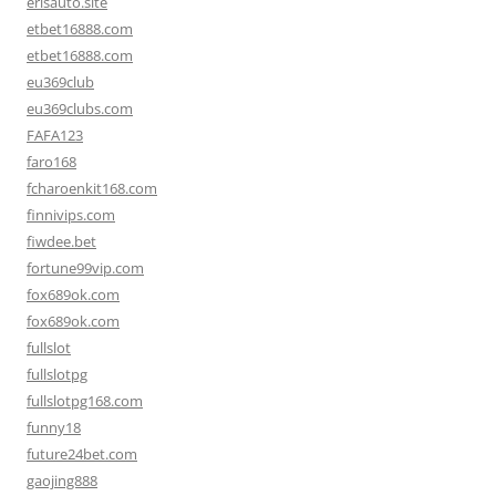
erisauto.site
etbet16888.com
etbet16888.com
eu369club
eu369clubs.com
FAFA123
faro168
fcharoenkit168.com
finnivips.com
fiwdee.bet
fortune99vip.com
fox689ok.com
fox689ok.com
fullslot
fullslotpg
fullslotpg168.com
funny18
future24bet.com
gaojing888