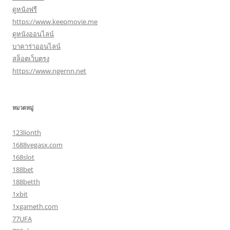
ดูหนังฟรี
https://www.keepmovie.me
ดูหนังออนไลน์
บาคาร่าออนไลน์
สล็อตเว็บตรง
https://www.ngernn.net
หมวดหมู่
123lionth
1688vegasx.com
168slot
188bet
188betth
1xbit
1xgameth.com
77UFA