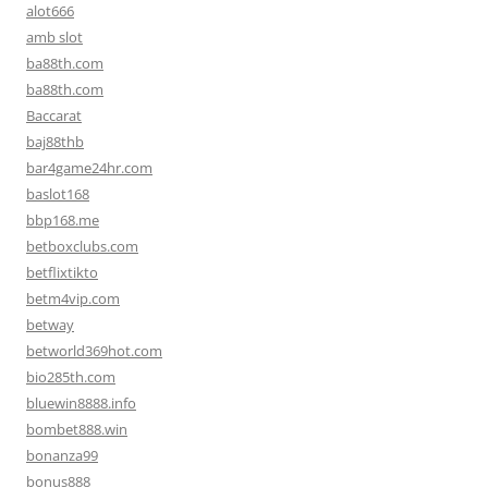
alot666
amb slot
ba88th.com
ba88th.com
Baccarat
baj88thb
bar4game24hr.com
baslot168
bbp168.me
betboxclubs.com
betflixtikto
betm4vip.com
betway
betworld369hot.com
bio285th.com
bluewin8888.info
bombet888.win
bonanza99
bonus888