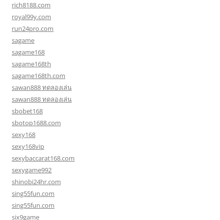
rich8188.com
royal99y.com
run24pro.com
sagame
sagame168
sagame168th
sagame168th.com
sawan888 ทดลองเล่น
sawan888 ทดลองเล่น
sbobet168
sbotop1688.com
sexy168
sexy168vip
sexybaccarat168.com
sexygame992
shinobi24hr.com
sing55fun.com
sing55fun.com
six9game