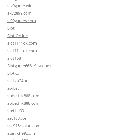
six9game.win
sky2899.com
sl99games.com
Slot
Slot Online
slot1111ok.com
slot1111ok.com
slot168
Slotgame666 เข้าสู่ระบบ
Slotxo
slotxo24hr
soibet
spbetflik888.com
spbetflik888.com
sretthi99
ssc168.com
ssc915casino.com
starrich99.com