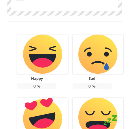
Happy
Sad
0
%
0
%