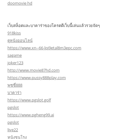
doomovie hd
เว็บสล็อตและบาคาร่าของโครตดีเว็บนี้เล่นแล้วรวยจัดๆ
918kiss
ดูหนังออนไลน์
https://www.xn--66-lqi9etal8m3epc.com
sagame
joker123
http://www.movie87hd.com
https://www.pussy888play.com
พุซซี่888
บาคาร่า
https://www.pgslot.golf
pgslot
https://www.pgheng99.ai
pgslot
live22
หนังชนโรง