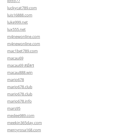
lotto77
luckycat789.com
luis16888.com
luke999.net
lux555.net
m4newonline.com
m4newonline.com
mac1bet789.com
macau69
macau69 สมัคร
macau888.win
mario678
mario678.club
mario678.club
mario678.info
mars95
medee989.com
meekin365day.com
mercyrosa168.com