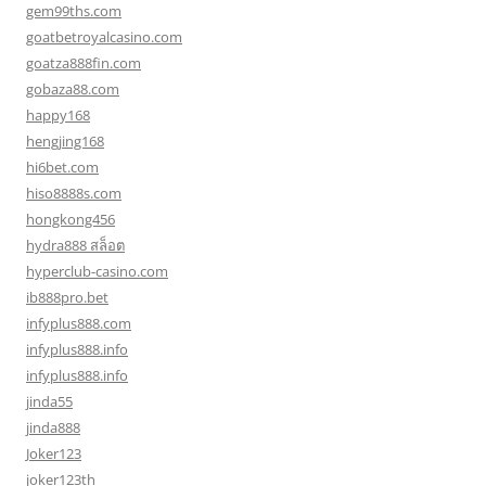
gem99ths.com
goatbetroyalcasino.com
goatza888fin.com
gobaza88.com
happy168
hengjing168
hi6bet.com
hiso8888s.com
hongkong456
hydra888 สล็อต
hyperclub-casino.com
ib888pro.bet
infyplus888.com
infyplus888.info
infyplus888.info
jinda55
jinda888
Joker123
joker123th