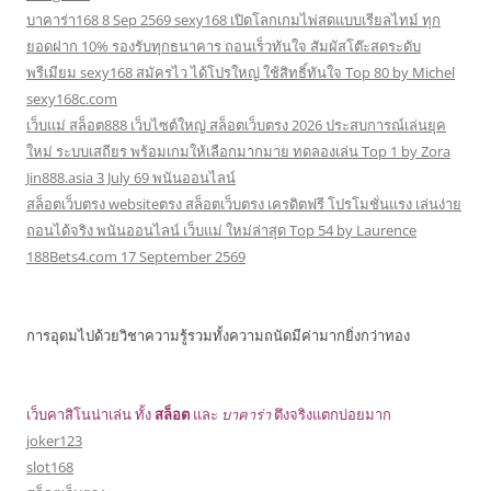
บาคาร่า168 8 Sep 2569 sexy168 เปิดโลกเกมไพ่สดแบบเรียลไทม์ ทุก
ยอดฝาก 10% รองรับทุกธนาคาร ถอนเร็วทันใจ สัมผัสโต๊ะสดระดับ
พรีเมียม sexy168 สมัครไว ได้โปรใหญ่ ใช้สิทธิ์ทันใจ Top 80 by Michel
sexy168c.com
เว็บแม่ สล็อต888 เว็บไซต์ใหญ่ สล็อตเว็บตรง 2026 ประสบการณ์เล่นยุค
ใหม่ ระบบเสถียร พร้อมเกมให้เลือกมากมาย ทดลองเล่น Top 1 by Zora
Jin888.asia 3 July 69 พนันออนไลน์
สล็อตเว็บตรง websiteตรง สล็อตเว็บตรง เครดิตฟรี โปรโมชั่นแรง เล่นง่าย
ถอนได้จริง พนันออนไลน์ เว็บแม่ ใหม่ล่าสุด Top 54 by Laurence
188Bets4.com 17 September 2569
การอุดมไปด้วยวิชาความรู้รวมทั้งความถนัดมีค่ามากยิ่งกว่าทอง
เว็บคาสิโนน่าเล่น ทั้ง
สล็อต
และ
บาคาร่า
ตึงจริงแตกบ่อยมาก
joker123
slot168