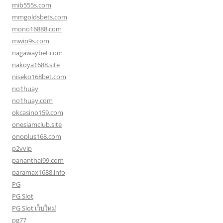
mib555s.com
mmgoldsbets.com
mono16888.com
mwin9s.com
nagawaybet.com
nakoya1688.site
niseko168bet.com
no1huay
no1huay.com
okcasino159.com
onesiamclub.site
onoplus168.com
p2vvip
pananthai99.com
paramax1688.info
PG
PG Slot
PG Slot เว็บใหม่
pg77