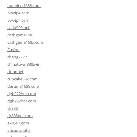
boonlert1688.com
bwvip4.com
bwvip4.com
carlo999.net
cashgame168
cashgame168x.com
Casino
chang7777
chinatown888.win
cloudbet
cupcake88x.com
daruma1688.com
dgb222hot.com
dgb222hot.com
dr888
dr888bet.com
ek4567.com
erisauto.site