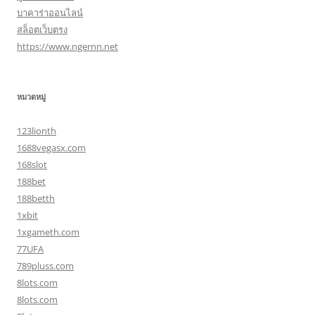
บาคาร่าออนไลน์
สล็อตเว็บตรง
https://www.ngernn.net
หมวดหมู่
123lionth
1688vegasx.com
168slot
188bet
188betth
1xbit
1xgameth.com
77UFA
789pluss.com
8lots.com
8lots.com