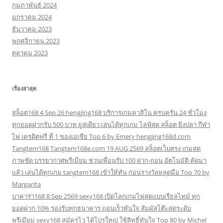
กุมภาพันธ์ 2024
มกราคม 2024
ธันวาคม 2023
พฤศจิกายน 2023
ตุลาคม 2023
เรื่องล่าสุด
สล็อต168 4 Sep 26 hengjing168 บริการเกมคาสิโน ครบครัน 24 ชั่วโมง
ทุกยอดฝากรับ 500 บาท ยูสเดียว เล่นได้ทุกเกม ไลฟ์สด สล็อต ยิงปลา กีฬา
ไพ่ เครดิตฟรี ที่ 1 ของเอเชีย Top 6 by Emery hengjing168d.com
Tangtem168 Tangtem168e.com 19 AUG 2569 สล็อตเว็บตรง เกมสด
ภาพชัด บรรยากาศพรีเมียม ชวนเพื่อนรับ 100 ฝาก-ถอน อัตโนมัติ คัดมา
แล้ว เล่นได้ทุกเกม tangtem168 เข้าให้ทัน ก่อนรางวัลหลุดมือ Top 70 by
Margarita
บาคาร่า168 8 Sep 2569 sexy168 เปิดโลกเกมไพ่สดแบบเรียลไทม์ ทุก
ยอดฝาก 10% รองรับทุกธนาคาร ถอนเร็วทันใจ สัมผัสโต๊ะสดระดับ
พรีเมียม sexy168 สมัครไว ได้โปรใหญ่ ใช้สิทธิ์ทันใจ Top 80 by Michel