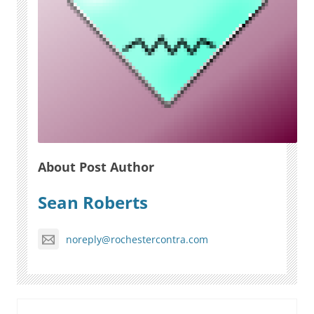
About Post Author
Sean Roberts
noreply@rochestercontra.com