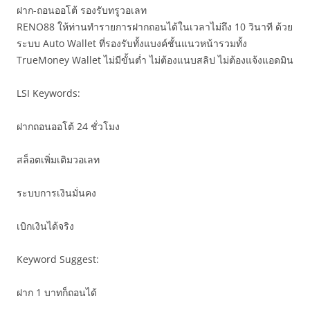
ฝาก-ถอนออโต้ รองรับทรูวอเลท
RENO88 ให้ท่านทำรายการฝากถอนได้ในเวลาไม่ถึง 10 วินาที ด้วย
ระบบ Auto Wallet ที่รองรับทั้งแบงค์ชั้นแนวหน้ารวมทั้ง
TrueMoney Wallet ไม่มีขั้นต่ำ ไม่ต้องแนบสลิป ไม่ต้องแจ้งแอดมิน
LSI Keywords:
ฝากถอนออโต้ 24 ชั่วโมง
สล็อตเพิ่มเติมวอเลท
ระบบการเงินมั่นคง
เบิกเงินได้จริง
Keyword Suggest:
ฝาก 1 บาทก็ถอนได้