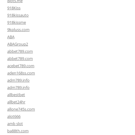
8lots.me
918Kiss
918kissauto
918kissme
9kpluss.com
ABA
ABAGroup2
abbet789.com
abbet789.com
acebet789.com
aden168ss.com
adm789.info
adm789.info
allbestbet
allbet24hr
allone745s.com
alot666
amb slot
ba88th.com