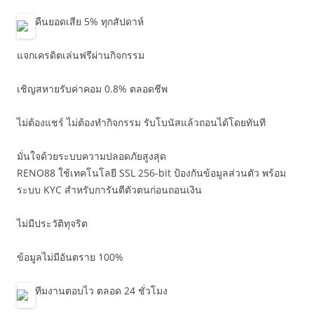
คืนยอดเสีย 5% ทุกสัปดาห์
แจกเครดิตเล่นฟรีผ่านกิจกรรม
เชิญสหายรับค่าคอม 0.8% ตลอดชีพ
ไม่ต้องแชร์ ไม่ต้องทำกิจกรรม รับโบนัสแล้วถอนได้โดยทันที
มั่นใจด้วยระบบความปลอดภัยสูงสุด
RENO88 ใช้เทคโนโลยี SSL 256-bit ป้องกันข้อมูลส่วนตัว พร้อม
ระบบ KYC สำหรับการันตีตัวตนก่อนถอนเงิน
ไม่มีประวัติทุจริต
ข้อมูลไม่มีอันตราย 100%
ทีมงานตอบไว ตลอด 24 ชั่วโมง