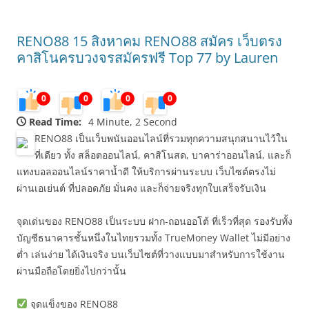
RENO88 15 สิงหาคม RENO88 สมัคร เว็บตรง
คาสิโนครบวงจรสมัครฟรี Top 77 by Lauren
0
0
0
0
Read Time:
4 Minute, 2 Second
RENO88 เป็นเว็บพนันออนไลน์ที่รวมทุกความสนุกสนานไว้ใน
ที่เดียว ทั้ง สล็อตออนไลน์, คาสิโนสด, บาคาร่าออนไลน์, และก็
แทงบอลออนไลน์ราคาน้ำดี ให้บริการผ่านระบบ เว็บไซต์ตรงไม่
ผ่านเอเย่นต์ ที่ปลอดภัย มั่นคง และก็จ่ายจริงทุกใบเสร็จรับเงิน
จุดเด่นของ RENO88 เป็นระบบ ฝาก-ถอนออโต้ ที่เร็วที่สุด รองรับทั้ง
บัญชีธนาคารชั้นหนึ่งในไทยรวมทั้ง TrueMoney Wallet ไม่มีอย่าง
ต่ำ เล่นง่าย ได้เงินจริง บนเว็บไซต์ที่วางแบบมาสำหรับการใช้งาน
ผ่านมือถือโดยยิ่งไปกว่านั้น
จุดแข็งของ RENO88