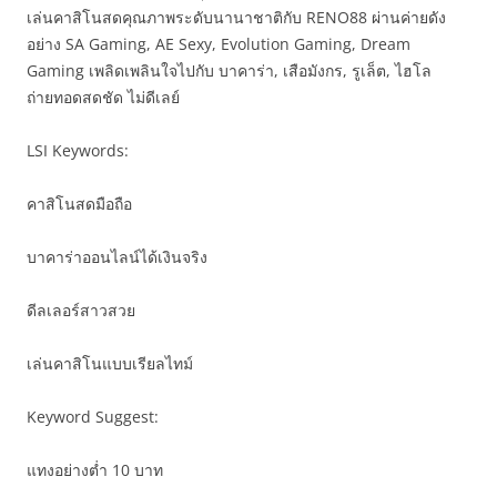
เล่นคาสิโนสดคุณภาพระดับนานาชาติกับ RENO88 ผ่านค่ายดัง
อย่าง SA Gaming, AE Sexy, Evolution Gaming, Dream
Gaming เพลิดเพลินใจไปกับ บาคาร่า, เสือมังกร, รูเล็ต, ไฮโล
ถ่ายทอดสดชัด ไม่ดีเลย์
LSI Keywords:
คาสิโนสดมือถือ
บาคาร่าออนไลน์ได้เงินจริง
ดีลเลอร์สาวสวย
เล่นคาสิโนแบบเรียลไทม์
Keyword Suggest:
แทงอย่างต่ำ 10 บาท