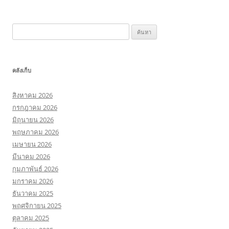
ค้นหา
สำหรับ:
คลังเก็บ
สิงหาคม 2026
กรกฎาคม 2026
มิถุนายน 2026
พฤษภาคม 2026
เมษายน 2026
มีนาคม 2026
กุมภาพันธ์ 2026
มกราคม 2026
ธันวาคม 2025
พฤศจิกายน 2025
ตุลาคม 2025