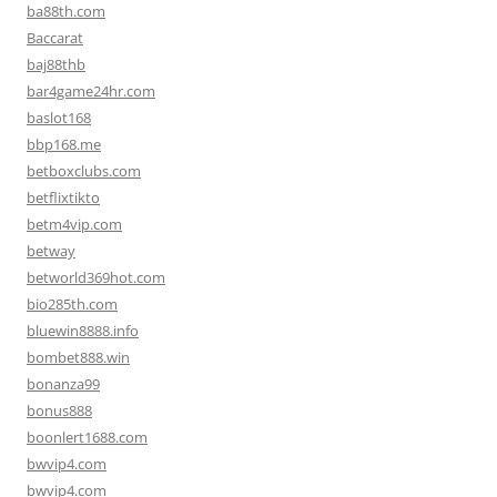
ba88th.com
Baccarat
baj88thb
bar4game24hr.com
baslot168
bbp168.me
betboxclubs.com
betflixtikto
betm4vip.com
betway
betworld369hot.com
bio285th.com
bluewin8888.info
bombet888.win
bonanza99
bonus888
boonlert1688.com
bwvip4.com
bwvip4.com