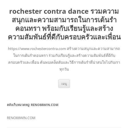
rochester contra dance รวมความ
สนุกและความสามารถในการเต้นรำ
คอนทรา พร้อมกับเรียนรู้และสร้าง
ความสัมพันธ์ที่ดีกับครอบครัวและเพื่อน
https://www.rochestercontra.com สร้างความสนุกและความสามารถ
ในการเต้นรำคอนทรา ร่วมกับเรียนรู้และสร้างความสัมพันธ์ที่ดีกับ
ครอบครัวและเพื่อน ค้นพบเคล็ดลับและวิธีการเต้นรำที่น่าสนใจไปกับเรา
ทุกวัน
ข้าม
เมนู
ไป
ยัง
เนื้อหา
คลังเก็บหมวดหมู่:
RENO88WIN.COM
RENO88WIN.COM