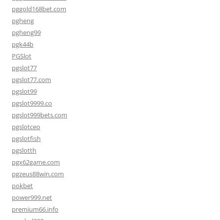
pggold168bet.com
pgheng
pgheng99
pgk44b
PGSlot
pgslot77
pgslot77.com
pgslot99
pgslot9999.co
pgslot999bets.com
pgslotceo
pgslotfish
pgslotth
pgx62game.com
pgzeus88win.com
pokbet
power999.net
premium66.info