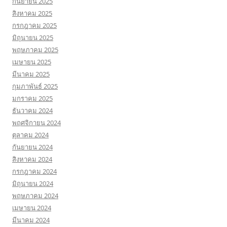
กันยายน 2025
สิงหาคม 2025
กรกฎาคม 2025
มิถุนายน 2025
พฤษภาคม 2025
เมษายน 2025
มีนาคม 2025
กุมภาพันธ์ 2025
มกราคม 2025
ธันวาคม 2024
พฤศจิกายน 2024
ตุลาคม 2024
กันยายน 2024
สิงหาคม 2024
กรกฎาคม 2024
มิถุนายน 2024
พฤษภาคม 2024
เมษายน 2024
มีนาคม 2024