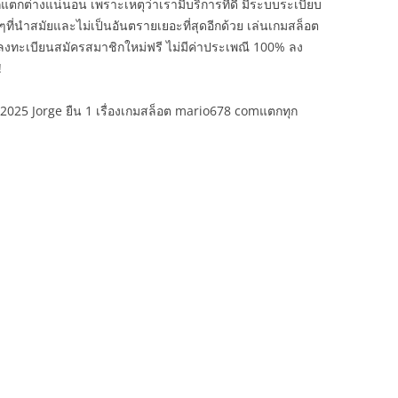
กแตกต่างแน่นอน เพราะเหตุว่าเรามีบริการที่ดี มีระบบระเบียบ
ๆที่นำสมัยและไม่เป็นอันตรายเยอะที่สุดอีกด้วย เล่นเกมสล็อต
ี้ ลงทะเบียนสมัครสมาชิกใหม่ฟรี ไม่มีค่าประเพณี 100% ลง
!
025 Jorge ยืน 1 เรื่องเกมสล็อต mario678 comแตกทุก