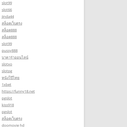
slot99
slot66
jinda44
สล็อตเว็บตรง
สล็อต888
สล็อต888
slot99
pussy888
บาคาร่าออนไลน์
slotxo
slotpg
หนังโป๊ไทย
1xbet
https://funny18.net
pgslot
kiss918
pgslot
สล็อตเว็บตรง
doomovie hd