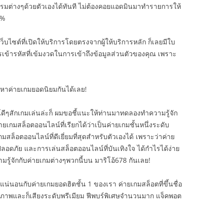
มต่างๆด้วยตัวเองได้ทันที ไม่ต้องคอยแอดมินมาทำรายการให้
0%
บไซต์ที่เปิดให้บริการโดยตรงจากผู้ให้บริการหลัก ก็เลยมีใบ
เข้ารหัสที่เข้มงวดในการเข้าถึงข้อมูลส่วนตัวของคุณ เพราะ
าค่ายเกมยอดนิยมกันได้เลย!
ีๆสักเกมเล่นล่ะก็ ผมขอชี้แนะให้ท่านมาทดลองทำความรู้จัก
ยเกมสล็อตออนไลน์ที่เรียกได้ว่าเป็นค่ายเกมชั้นหนึ่งระดับ
ล็อตออนไลน์ที่ดีเยี่ยมที่สุดสำหรับตัวเองได้ เพราะว่าค่าย
ปลอดภัย และการเล่นสล็อตออนไลน์ที่บันเทิงใจ ได้กำไรได้ง่าย
รู้จักกับค่ายเกมต่างๆพวกนี้บน มาริโอ้678 กันเลย!
งแน่นอนกับค่ายเกมยอดฮิตชั้น 1 ของเรา ค่ายเกมสล็อตที่ขึ้นชื่อ
ภาพและก็เสียงระดับพรีเมียม ฟีพบร์พิเศษจำนวนมาก แจ็คพอต