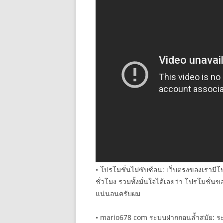
• โปรโมชั่นไม่ซับซ้อน: เว็บตรงของเรามี
ชั่วโมง รวมทั้งมั่นใจได้เลยว่า โปรโมชั่นข
แน่นอนครับผม
• mario678 com ระบบฝากถอนล้ำสมัย: ร