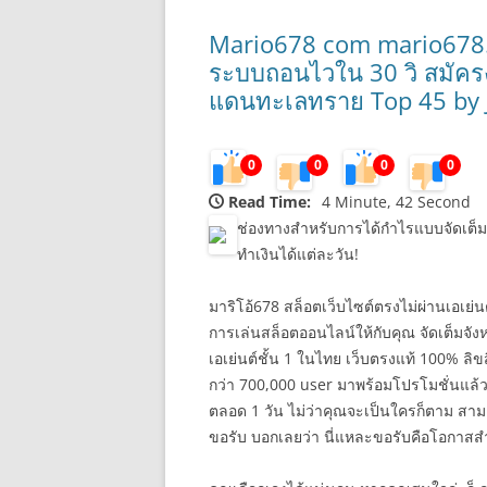
Mario678 com mario678.inf
ระบบถอนไวใน 30 วิ สมัครง่
แดนทะเลทราย Top 45 by 
0
0
0
0
Read Time:
4 Minute, 42 Second
ช่องทางสำหรับการได้กำไรแบบจัดเต็มบ
ทำเงินได้แต่ละวัน!
มาริโอ้678 สล็อตเว็บไซต์ตรงไม่ผ่านเอเย
การเล่นสล็อตออนไลน์ให้กับคุณ จัดเต็มจังหว
เอเย่นต์ชั้น 1 ในไทย เว็บตรงแท้ 100% ลิ
กว่า 700,000 user มาพร้อมโปรโมชั่นแล้
ตลอด 1 วัน ไม่ว่าคุณจะเป็นใครก็ตาม สาม
ขอรับ บอกเลยว่า นี่แหละขอรับคือโอกาสสำห