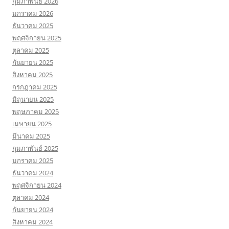
กุมภาพันธ์ 2026
มกราคม 2026
ธันวาคม 2025
พฤศจิกายน 2025
ตุลาคม 2025
กันยายน 2025
สิงหาคม 2025
กรกฎาคม 2025
มิถุนายน 2025
พฤษภาคม 2025
เมษายน 2025
มีนาคม 2025
กุมภาพันธ์ 2025
มกราคม 2025
ธันวาคม 2024
พฤศจิกายน 2024
ตุลาคม 2024
กันยายน 2024
สิงหาคม 2024