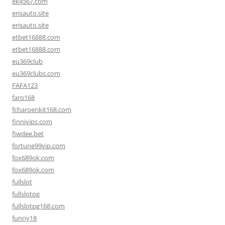
ek4567.com
erisauto.site
erisauto.site
etbet16888.com
etbet16888.com
eu369club
eu369clubs.com
FAFA123
faro168
fcharoenkit168.com
finnivips.com
fiwdee.bet
fortune99vip.com
fox689ok.com
fox689ok.com
fullslot
fullslotpg
fullslotpg168.com
funny18