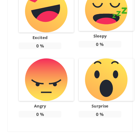
Sleepy
Excited
0
%
0
%
Angry
Surprise
0
%
0
%