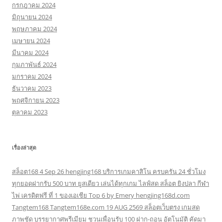
กรกฎาคม 2024
มิถุนายน 2024
พฤษภาคม 2024
เมษายน 2024
มีนาคม 2024
กุมภาพันธ์ 2024
มกราคม 2024
ธันวาคม 2023
พฤศจิกายน 2023
ตุลาคม 2023
เรื่องล่าสุด
สล็อต168 4 Sep 26 hengjing168 บริการเกมคาสิโน ครบครัน 24 ชั่วโมง
ทุกยอดฝากรับ 500 บาท ยูสเดียว เล่นได้ทุกเกม ไลฟ์สด สล็อต ยิงปลา กีฬา
ไพ่ เครดิตฟรี ที่ 1 ของเอเชีย Top 6 by Emery hengjing168d.com
Tangtem168 Tangtem168e.com 19 AUG 2569 สล็อตเว็บตรง เกมสด
ภาพชัด บรรยากาศพรีเมียม ชวนเพื่อนรับ 100 ฝาก-ถอน อัตโนมัติ คัดมา