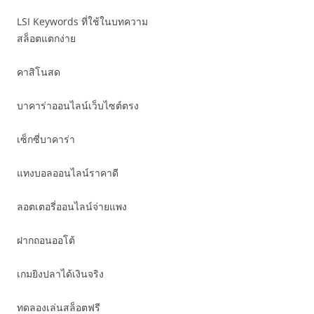
LSI Keywords ที่ใช้ในบทความ
สล็อตแตกง่าย
คาสิโนสด
บาคาร่าออนไลน์เว็บไซต์ตรง
เซ็กซี่บาคาร่า
แทงบอลออนไลน์ราคาดี
ลอตเตอรี่ออนไลน์จ่ายแพง
ฝากถอนออโต้
เกมยิงปลาได้เงินจริง
ทดลองเล่นสล็อตฟรี