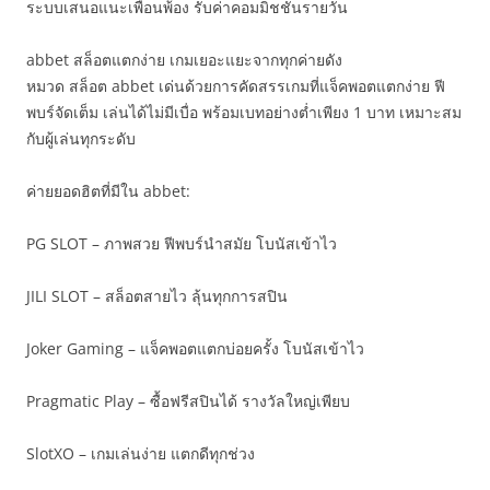
ระบบเสนอแนะเพื่อนพ้อง รับค่าคอมมิชชั่นรายวัน
abbet สล็อตแตกง่าย เกมเยอะแยะจากทุกค่ายดัง
หมวด สล็อต abbet เด่นด้วยการคัดสรรเกมที่แจ็คพอตแตกง่าย ฟี
พบร์จัดเต็ม เล่นได้ไม่มีเบื่อ พร้อมเบทอย่างต่ำเพียง 1 บาท เหมาะสม
กับผู้เล่นทุกระดับ
ค่ายยอดฮิตที่มีใน abbet:
PG SLOT – ภาพสวย ฟีพบร์นำสมัย โบนัสเข้าไว
JILI SLOT – สล็อตสายไว ลุ้นทุกการสปิน
Joker Gaming – แจ็คพอตแตกบ่อยครั้ง โบนัสเข้าไว
Pragmatic Play – ซื้อฟรีสปินได้ รางวัลใหญ่เพียบ
SlotXO – เกมเล่นง่าย แตกดีทุกช่วง