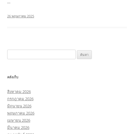
…
26 พฤษภาคม 2025
ค้นหา
สำหรับ:
คลังเก็บ
สิงหาคม 2026
กรกฎาคม 2026
มิถุนายน 2026
พฤษภาคม 2026
เมษายน 2026
มีนาคม 2026