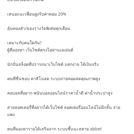
เสนอแนะเพื่อนฝูงรับค่าคอม 20%
ลุ้นทองคำ/ของรางวัลพิเศษทุกเดือน
เหมาะกับคนใดกัน?
ผู้ที่มองหา เว็บไซต์ตรงไม่ผ่านเอเย่นต์
นักปั่นสล็อตที่ปรารถนาเว็บไซต์ แตกง่าย ได้เงินจริง
คนที่ชื่นชอบ คาสิโนสด ระบบถ่ายทอดสดคุณภาพสูง
คอบอลที่อยาก พนันบอลออนไลน์ราคาน้ำดี ค่าน้ำประปาสูง
สายลอตเตอรี่ที่อยากได้เว็บไซต์ ลอตเตอรี่ออนไลน์ไม่มีกลั้น จ่าย
แพง
คนที่มองหารายได้เสริมจาก ระบบชี้แนะสหาย abbet