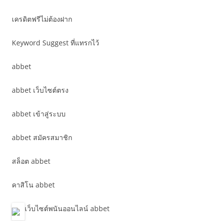
เครดิตฟรีไม่ต้องฝาก
Keyword Suggest ที่แทรกไว้
abbet
abbet เว็บไซต์ตรง
abbet เข้าสู่ระบบ
abbet สมัครสมาชิก
สล็อต abbet
คาสิโน abbet
เว็บไซต์พนันออนไลน์ abbet