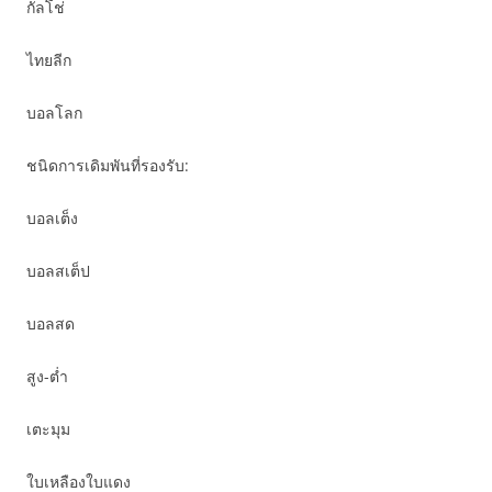
กัลโช่
ไทยลีก
บอลโลก
ชนิดการเดิมพันที่รองรับ:
บอลเต็ง
บอลสเต็ป
บอลสด
สูง-ต่ำ
เตะมุม
ใบเหลืองใบแดง