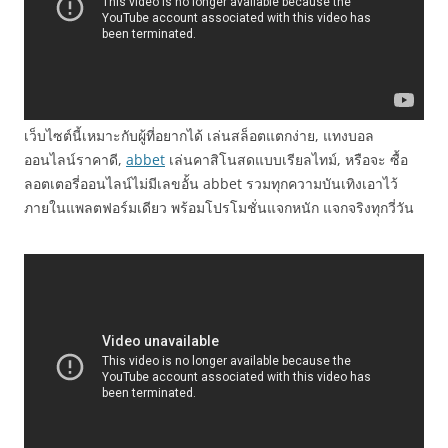
เว็บไซต์นี้เหมาะกับผู้ที่อยากได้ เล่นสล็อตแตกง่าย, แทงบอล
ออนไลน์ราคาดี,
abbet
เล่นคาสิโนสดแบบเรียลไทม์, หรือจะ ซื้อ
ลอตเตอรี่ออนไลน์ไม่มีเลขอั้น abbet รวมทุกความบันเทิงเอาไว้
ภายในแพลตฟอร์มเดียว พร้อมโปรโมชั่นแจกหนัก แจกจริงทุกวี่วัน