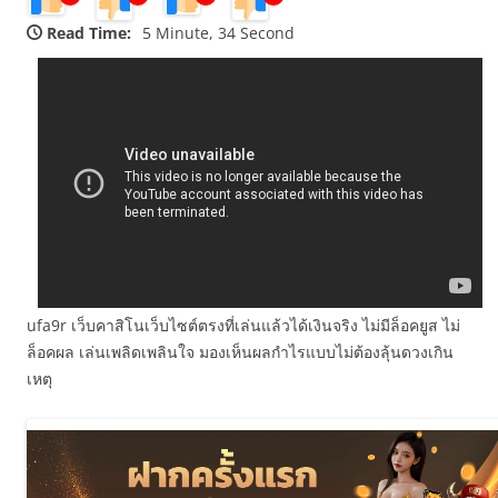
Read Time:
5 Minute, 34 Second
ufa9r เว็บคาสิโนเว็บไซต์ตรงที่เล่นแล้วได้เงินจริง ไม่มีล็อคยูส ไม่
ล็อคผล เล่นเพลิดเพลินใจ มองเห็นผลกำไรแบบไม่ต้องลุ้นดวงเกิน
เหตุ