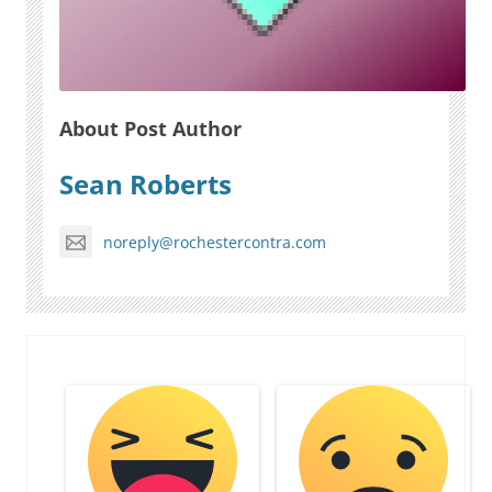
About Post Author
Sean Roberts
noreply@rochestercontra.com