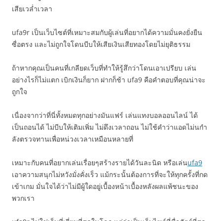
เสียเวล่ำเวลา
ufa9r เป็นเว็บไซต์ที่เหมาะสมกับผู้เล่นที่อยากได้ความมั่นคงยั่งยืน
ซื่อตรง และไม่ถูกใจโดนบีบให้เสียเงินเสียทองโดยไม่ยุติธรรม
ถ้าหากคุณเป็นคนที่เกลียดเว็บที่ทำให้รู้สึกว่าโดนเอาเปรียบ เล่น
อย่างไรก็ไม่แตก เบิกเงินก็ยาก ฝากก็ช้า ufa9 คือคำตอบที่คุณน่าจะ
ถูกใจ
เนื่องจากว่าที่นี่ทั้งหมดทุกอย่างมันแฟร์ เล่นแทงบอลออนไลน์ ได้
เป็นถอนได้ ไม่บีบให้เติมเพิ่ม ไม่ดึงเวลาถอน ไม่ใช้คำว่าแอดไม่นกำ
ลังตรวจทานเพื่อหน่วงเวลาเหมือนหลายที่
เหมาะกับคนที่อยากเล่นเรื่อยๆสร้างรายได้วันละนิด หรือเล่น
ufa9
เอาความสนุกไม่หวังมั่งคั่งเร็ว แม้กระนั้นต้องการที่จะให้ทุกครั้งที่กด
เข้าเกม มั่นใจได้ว่าไม่มีผู้ใดอยู่เบื้องหน้าเบื้องหลังผลแพ้ชนะของ
พวกเรา