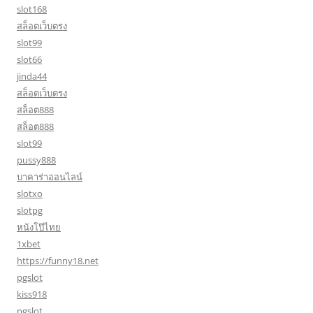
slot168
สล็อตเว็บตรง
slot99
slot66
jinda44
สล็อตเว็บตรง
สล็อต888
สล็อต888
slot99
pussy888
บาคาร่าออนไลน์
slotxo
slotpg
หนังโป๊ไทย
1xbet
https://funny18.net
pgslot
kiss918
pgslot