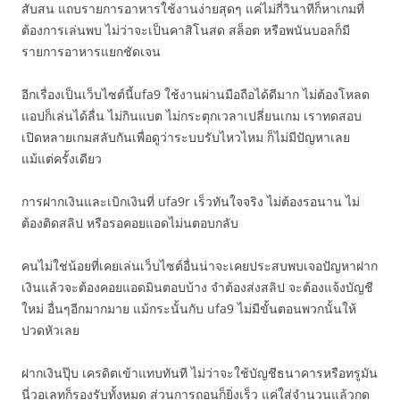
สับสน แถบรายการอาหารใช้งานง่ายสุดๆ แค่ไม่กี่วินาทีก็หาเกมที่
ต้องการเล่นพบ ไม่ว่าจะเป็นคาสิโนสด สล็อต หรือพนันบอลก็มี
รายการอาหารแยกชัดเจน
อีกเรื่องเป็นเว็บไซต์นี้ufa9 ใช้งานผ่านมือถือได้ดีมาก ไม่ต้องโหลด
แอปก็เล่นได้ลื่น ไม่กินแบต ไม่กระตุกเวลาเปลี่ยนเกม เราทดสอบ
เปิดหลายเกมสลับกันเพื่อดูว่าระบบรับไหวไหม ก็ไม่มีปัญหาเลย
แม้แต่ครั้งเดียว
การฝากเงินและเบิกเงินที่ ufa9r เร็วทันใจจริง ไม่ต้องรอนาน ไม่
ต้องติดสลิป หรือรอคอยแอดไม่นตอบกลับ
คนไม่ใช่น้อยที่เคยเล่นเว็บไซต์อื่นน่าจะเคยประสบพบเจอปัญหาฝาก
เงินแล้วจะต้องคอยแอดมินตอบบ้าง จำต้องส่งสลิป จะต้องแจ้งบัญชี
ใหม่ อื่นๆอีกมากมาย แม้กระนั้นกับ ufa9 ไม่มีขั้นตอนพวกนั้นให้
ปวดหัวเลย
ฝากเงินปุ๊บ เครดิตเข้าแทบทันที ไม่ว่าจะใช้บัญชีธนาคารหรือทรูมัน
นี่วอเลทก็รองรับทั้งหมด ส่วนการถอนก็ยิ่งเร็ว แค่ใส่จำนวนแล้วกด