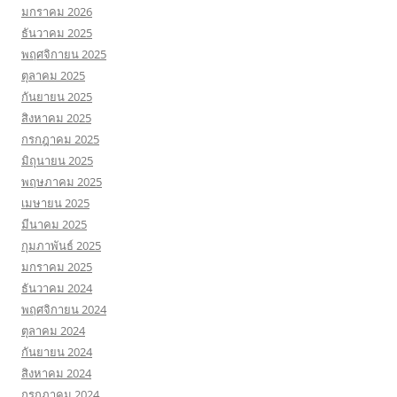
มกราคม 2026
ธันวาคม 2025
พฤศจิกายน 2025
ตุลาคม 2025
กันยายน 2025
สิงหาคม 2025
กรกฎาคม 2025
มิถุนายน 2025
พฤษภาคม 2025
เมษายน 2025
มีนาคม 2025
กุมภาพันธ์ 2025
มกราคม 2025
ธันวาคม 2024
พฤศจิกายน 2024
ตุลาคม 2024
กันยายน 2024
สิงหาคม 2024
กรกฎาคม 2024