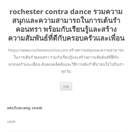
rochester contra dance รวมความ
สนุกและความสามารถในการเต้นรำ
คอนทรา พร้อมกับเรียนรู้และสร้าง
ความสัมพันธ์ที่ดีกับครอบครัวและเพื่อน
https://www.rochestercontra.com สร้างความสนุกและความสามารถ
ในการเต้นรำคอนทรา ร่วมกับเรียนรู้และสร้างความสัมพันธ์ที่ดีกับ
ครอบครัวและเพื่อน ค้นพบเคล็ดลับและวิธีการเต้นรำที่น่าสนใจไปกับเรา
ทุกวัน
ข้าม
เมนู
ไป
ยัง
เนื้อหา
คลังเก็บหมวดหมู่:
UFA9R
ufa9r