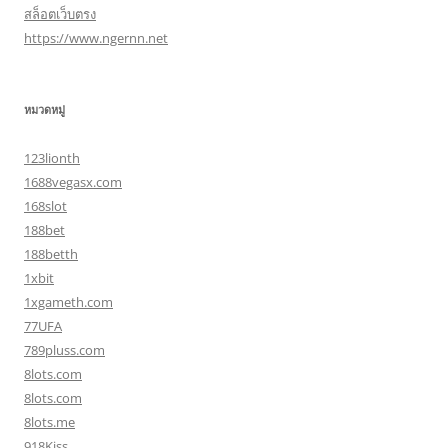
สล็อตเว็บตรง
https://www.ngernn.net
หมวดหมู่
123lionth
1688vegasx.com
168slot
188bet
188betth
1xbit
1xgameth.com
77UFA
789pluss.com
8lots.com
8lots.com
8lots.me
918Kiss