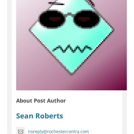
About Post Author
Sean Roberts
noreply@rochestercontra.com