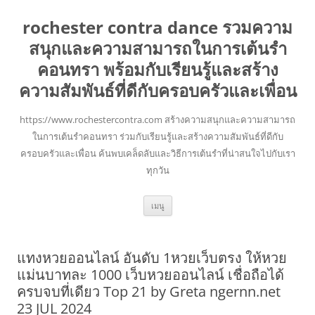
rochester contra dance รวมความ
สนุกและความสามารถในการเต้นรำ
คอนทรา พร้อมกับเรียนรู้และสร้าง
ความสัมพันธ์ที่ดีกับครอบครัวและเพื่อน
https://www.rochestercontra.com สร้างความสนุกและความสามารถ
ในการเต้นรำคอนทรา ร่วมกับเรียนรู้และสร้างความสัมพันธ์ที่ดีกับ
ครอบครัวและเพื่อน ค้นพบเคล็ดลับและวิธีการเต้นรำที่น่าสนใจไปกับเรา
ทุกวัน
ข้าม
เมนู
ไป
ยัง
เนื้อหา
แทงหวยออนไลน์ อันดับ 1หวยเว็บตรง ให้หวย
แม่นบาทละ 1000 เว็บหวยออนไลน์ เชื่อถือได้
ครบจบที่เดียว Top 21 by Greta ngernn.net
23 JUL 2024