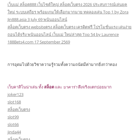
เว็บแม่ สล็อต888 เว็บไซต์ใหญ่ สล็อตเว็บตรง 2026 ประสบการณ์เล่นยุค
ใหม่ ระบบเสถียร พร้อมเกมให้เลือกมากมาย ทดลองเล่น Top 1 by Zora
Jin888.asia 3 July 69 พนันออนไลน์
สล็อตเว็บตรง websiteตรง สล็อตเว็บตรง เครดิตฟรี โปรโมชั่นแรง เล่นง่าย
ถอนได้จริง พนันออนไลน์ เว็บแม่ ใหม่ล่าสุด Top 54 by Laurence
188Bets4.com 17 September 2569
การอุดมไปด้วยวิชาความรู้รวมทั้งความถนัดมีค่ามากยิ่งกว่าทอง
เว็บคาสิโนน่าเล่น ทั้ง
สล็อต
และ
บาคาร่า
ตึงจริงแตกบ่อยมาก
joker123
slot168
สล็อตเว็บตรง
slot99
slot66
jinda44
สล็อตเว็บตรง