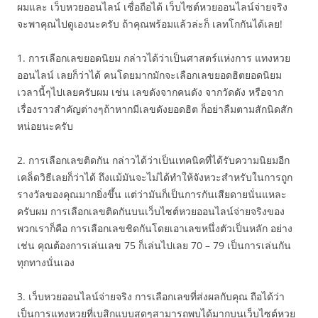
ผมและ เว็บหวยออนไลน์ เชื่อถือได้ เว็บไซต์หวยออนไลน์จ่ายจริง
จะพาคุณไปดูเองนะครับ ถ้าคุณพร้อมแล้วล่ะก็ เลทโกกันได้เลย!
1. การเลือกเลขยอดนิยม กล่าวได้ว่าเป็นศาสตร์แห่งการ แทงหวย
ออนไลน์ เลยก็ว่าได้ คนโดยมากมักจะเลือกเลขยอดฮิตยอดนิยม
เวลานี้ๆไปเลยครับผม เช่น เลขดังจากคนดัง จากวัดดัง หรือจาก
เรื่องราวสำคัญต่างๆถ้าหากมีเลขดังยอดฮิต ก็อย่าลืมตามสักนิดสัก
หน่อยนะครับ
2. การเลือกเลขติดกัน กล่าวได้ว่าเป็นเทคนิคที่ได้รับความนิยมอีก
เคล็ดวิธีเลยก็ว่าได้ ถึงแม้มันจะไม่ได้ทำให้จังหวะสำหรับในการถูก
รางวัลของคุณมากยิ่งขึ้น แต่ว่ามันก็เป็นการกันเสียดายนั่นแหละ
ครับผม การเลือกเลขติดกันบนเว็บไซต์หวยออนไลน์จ่ายจริงของ
พวกเราก็คือ การเลือกเลขชิดกันโดยเอาเลขหนึ่งตัวเป็นหลัก อย่าง
เช่น คุณต้องการเล่นเลข 75 ก็เล่นไปเลย 70 – 79 เป็นการเล่นกัน
ทุกทางนั่นเอง
3. เว็บหวยออนไลน์จ่ายจริง การเลือกเลขที่ส่งผลกับคุณ ถือได้ว่า
เป็นการแทงหวยที่เบสิกแบบสุดๆสามารถพบได้มากบนเว็บไซต์หวย