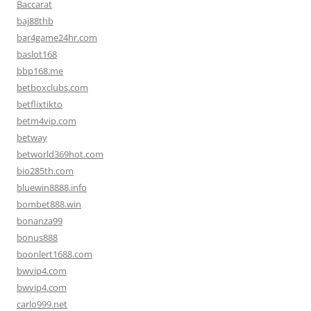
Baccarat
baj88thb
bar4game24hr.com
baslot168
bbp168.me
betboxclubs.com
betflixtikto
betm4vip.com
betway
betworld369hot.com
bio285th.com
bluewin8888.info
bombet888.win
bonanza99
bonus888
boonlert1688.com
bwvip4.com
bwvip4.com
carlo999.net