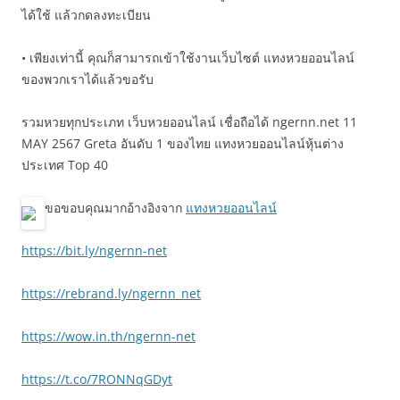
ได้ใช้ แล้วกดลงทะเบียน
• เพียงเท่านี้ คุณก็สามารถเข้าใช้งานเว็บไซต์ แทงหวยออนไลน์
ของพวกเราได้แล้วขอรับ
รวมหวยทุกประเภท เว็บหวยออนไลน์ เชื่อถือได้ ngernn.net 11
MAY 2567 Greta อันดับ 1 ของไทย แทงหวยออนไลน์หุ้นต่าง
ประเทศ Top 40
ขอขอบคุณมากอ้างอิงจาก
แทงหวยออนไลน์
https://bit.ly/ngernn-net
https://rebrand.ly/ngernn_net
https://wow.in.th/ngernn-net
https://t.co/7RONNqGDyt