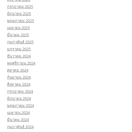
กรกฎาคม 2025
มิถุนายน 2025
พฤษภาคม 2025
เมษายน 2025
มีนาคม 2025
กุมภาพันธ์ 2025
มกราคม 2025
ธันวาคม 2024
พฤศจิกายน 2024
ตุลาคม 2024
กันยายน 2024
สิงหาคม 2024
กรกฎาคม 2024
มิถุนายน 2024
พฤษภาคม 2024
เมษายน 2024
มีนาคม 2024
กุมภาพันธ์ 2024