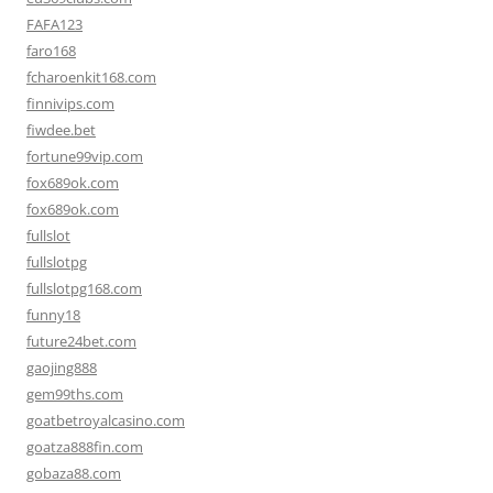
FAFA123
faro168
fcharoenkit168.com
finnivips.com
fiwdee.bet
fortune99vip.com
fox689ok.com
fox689ok.com
fullslot
fullslotpg
fullslotpg168.com
funny18
future24bet.com
gaojing888
gem99ths.com
goatbetroyalcasino.com
goatza888fin.com
gobaza88.com