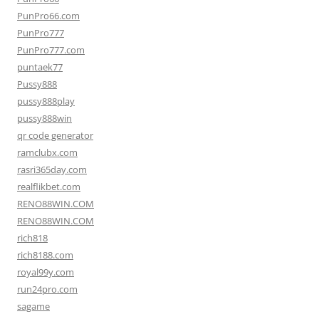
PunPro66.com
PunPro777
PunPro777.com
puntaek77
Pussy888
pussy888play
pussy888win
qr code generator
ramclubx.com
rasri365day.com
realflikbet.com
RENO88WIN.COM
RENO88WIN.COM
rich818
rich8188.com
royal99y.com
run24pro.com
sagame