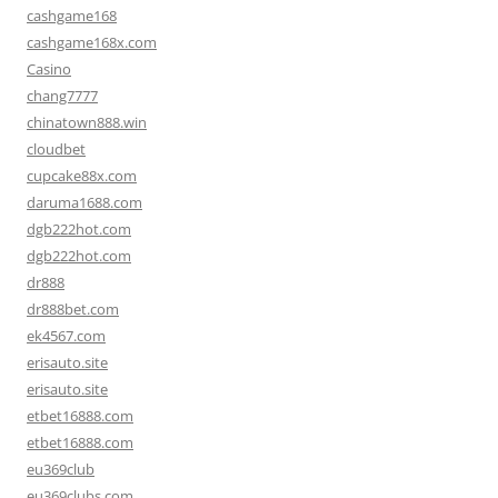
cashgame168
cashgame168x.com
Casino
chang7777
chinatown888.win
cloudbet
cupcake88x.com
daruma1688.com
dgb222hot.com
dgb222hot.com
dr888
dr888bet.com
ek4567.com
erisauto.site
erisauto.site
etbet16888.com
etbet16888.com
eu369club
eu369clubs.com