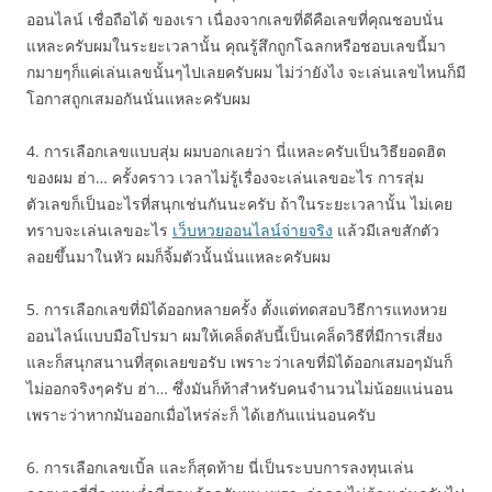
ออนไลน์ เชื่อถือได้ ของเรา เนื่องจากเลขที่ดีคือเลขที่คุณชอบนั่น
แหละครับผมในระยะเวลานั้น คุณรู้สึกถูกโฉลกหรือชอบเลขนี้มา
กมายๆก็แค่เล่นเลขนั้นๆไปเลยครับผม ไม่ว่ายังไง จะเล่นเลขไหนก็มี
โอกาสถูกเสมอกันนั่นแหละครับผม
4. การเลือกเลขแบบสุ่ม ผมบอกเลยว่า นี่แหละครับเป็นวิธียอดฮิต
ของผม ฮ่า… ครั้งคราว เวลาไม่รู้เรื่องจะเล่นเลขอะไร การสุ่ม
ตัวเลขก็เป็นอะไรที่สนุกเช่นกันนะครับ ถ้าในระยะเวลานั้น ไม่เคย
ทราบจะเล่นเลขอะไร
เว็บหวยออนไลน์จ่ายจริง
แล้วมีเลขสักตัว
ลอยขึ้นมาในหัว ผมก็จิ้มตัวนั้นนั่นแหละครับผม
5. การเลือกเลขที่มิได้ออกหลายครั้ง ตั้งแต่ทดสอบวิธีการแทงหวย
ออนไลน์แบบมือโปรมา ผมให้เคล็ดลับนี้เป็นเคล็ดวิธีที่มีการเสี่ยง
และก็สนุกสนานที่สุดเลยขอรับ เพราะว่าเลขที่มิได้ออกเสมอๆมันก็
ไม่ออกจริงๆครับ ฮ่า… ซึ่งมันก็ท้าสำหรับคนจำนวนไม่น้อยแน่นอน
เพราะว่าหากมันออกเมื่อไหร่ล่ะก็ ได้เฮกันแน่นอนครับ
6. การเลือกเลขเบิ้ล และก็สุดท้าย นี่เป็นระบบการลงทุนเล่น