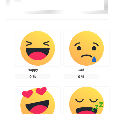
Happy
Sad
0
%
0
%