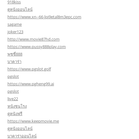
918kiss
ดูหนังออนไลน์
https://www.xn--66-lqi9etal8m3epc.com
sagame
joker123
http://www.movie87hd.com
https://www.pussy888play.com
พุซซี่888
บาคาร่า
https://www.pgslot.golf
pgslot
https://www.pgheng99.ai
pgslot
live22
หนังชนโรง
ดูหนังฟรี
https://www.keepmovie.me
ดูหนังออนไลน์
บาคาร่าออนไลน์