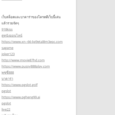
เว็บสล็อตและบาคาร่าของโครตดีเว็บนี้เล่น
แล้วรวยจัดๆ
918kiss
ดูหนังออนไลน์
https://www.xn--66-lqi9etal8m3epc.com
sagame
joker123
http://www.movie87hd.com
https://www.pussy888play.com
พุซซี่888
บาคาร่า
https://www.pgslot.golf
pgslot
https://www.pgheng99.ai
pgslot
live22