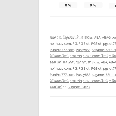
0
%
0
%
…
ข้อความนี้ถูกเขียนใน
918Kiss
,
ABA
,
ABAGrou
no1huay.com
,
PG
,
PG Slot
,
PGSlot
,
pgslot7
PunPro777.com
,
Pussy888
,
sagame168th.
สิโนออนไลน์
,
บาคาร่า
,
บาคาร่าออนไลน์
,
พนั
ออนไลน์
และติดป้ายกำกับ
918Kiss
,
ABA
,
ABA
no1huay.com
,
PG
,
PG Slot
,
PGSlot
,
pgslot7
PunPro777.com
,
Pussy888
,
sagame168th.
สิโนออนไลน์
,
บาคาร่า
,
บาคาร่าออนไลน์
,
พนั
ออนไลน์
บน
7 ตุลาคม 2023