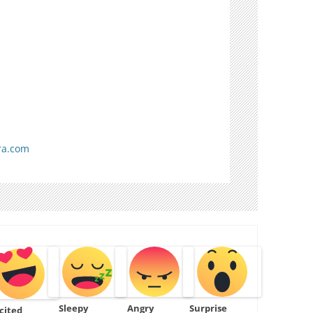
ra.com
Sleepy
Angry
Surprise
cited