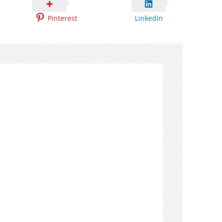
Pinterest
LinkedIn