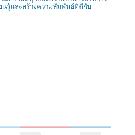
รู้และสร้างความสัมพันธ์ที่ดีกับ