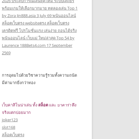
2026 ประสบการณ์เล่นยุคใหม่ ระบบเสถียร
พร้อมเกมให้เลือกมากมาย ทดลองเล่น Top 1
by Zora Jin888.asia 3 July 69 พนันออนไลน์
สล็อตเว็บตรง websiteตรง สล็อตเว็บตรง
เครดิตฟรี โปรโมชั่นแรง เล่นง่าย ถอนได้จริง
พนันออนไลน์ เว็บแม่ ใหม่ล่าสุด Top 54 by
Laurence 188Bets4.com 17 September
2569
การอุดมไปด้วยวิชาความรู้รวมทั้งความถนัด
มีค่ามากยิ่งกว่าทอง
เว็บคาสิโนน่าเล่น ทั้ง
สล็อต
และ
บาคาร่า
ตึง
จริงแตกบ่อยมาก
joker123
slot168
สล็อตเว็บตรง