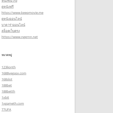
หนังชนโรง
ดูหนังฟรี
https://www.keepmovie.me
ดูหนังออนไลน์
บาคาร่าออนไลน์
สล็อตเว็บตรง
https://www.ngernn.net
หมวดหมู่
123lionth
1688vegasx.com
168slot
188bet
188betth
1xbit
1xgameth.com
77UFA