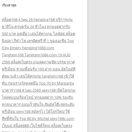
เรื่องล่าสุด
สล็อต168 4 Sep 26 hengjing168 บริการเกม
คาสิโน ครบครัน 24 ชั่วโมง ทุกยอดฝากรับ
500 บาท ยูสเดียว เล่นได้ทุกเกม ไลฟ์สด สล็อต
ยิงปลา กีฬา ไพ่ เครดิตฟรี ที่ 1 ของเอเชีย Top
6 by Emery hengjing168d.com
Tangtem168 Tangtem168e.com 19 AUG
2569 สล็อตเว็บตรง เกมสดภาพชัด บรรยากาศ
พรีเมียม ชวนเพื่อนรับ 100 ฝาก-ถอน อัตโนมัติ
คัดมาแล้ว เล่นได้ทุกเกม tangtem168 เข้าให้
ทัน ก่อนรางวัลหลุดมือ Top 70 by Margarita
บาคาร่า168 8 Sep 2569 sexy168 เปิดโลกเกม
ไพ่สดแบบเรียลไทม์ ทุกยอดฝาก 10% รองรับ
ทุกธนาคาร ถอนเร็วทันใจ สัมผัสโต๊ะสดระดับ
พรีเมียม sexy168 สมัครไว ได้โปรใหญ่ ใช้
สิทธิ์ทันใจ Top 80 by Michel sexy168c.com
เว็บแม่ สล็อต888 เว็บไซต์ใหญ่ สล็อตเว็บตรง