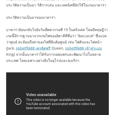
ประวัติความเป็นมา วิธีการเล่น และเทคนิคที่มักใช้ในเกมบาคาร่า
ประวัติความเป็นมาของบาคาร่า
บาคาร่าย้อนกลับไปยังวันที่ศตวรรษที่ 19 ในฝรั่งเศส โดยมีทฤษฎีว่า
เกมนี้มีรากฐานมาจากเกมไพ่ของอิตาลีที่ชื่อว่า “Baccarat” ซึ่งแปล
ว่าศูนย์ สะท้อนถึงค่าของไพ่ที่มีแต้มศูนย์ เช่น ไพ่สิบและไพ่หน้า
(Jack,
spbetflik88 เครดิตฟรี
Queen,
spbetflik88 เข้าสู่ระบบ
King) จากนั้นบาคาร่าได้รับการเผยแพร่และพัฒนาไปในหลาย
ประเทศ โดยเฉพาะอย่างยิ่งในยุโรปและอเมริกา