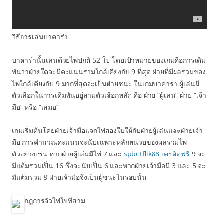
วิธีการเล่นบาคาร่า
บาคาร่านั้นเล่นด้วยไพ่ปกติ 52 ใบ โดยเป้าหมายของเกมคือการเดิม
พันว่าฝ่ายใดจะมีคะแนนรวมใกล้เคียงกับ 9 ที่สุด ฝ่ายที่มีผลรวมของ
ไพ่ใกล้เคียงกับ 9 มากที่สุดจะเป็นฝ่ายชนะ ในเกมบาคาร่า ผู้เล่นมี
ตัวเลือกในการเดิมพันอยู่สามตัวเลือกหลัก คือ ฝ่าย “ผู้เล่น” ฝ่าย “เจ้า
มือ” หรือ “เสมอ”
เกมเริ่มต้นโดยฝ่ายเจ้ามือแจกไพ่สองใบให้กับฝ่ายผู้เล่นและฝ่ายเจ้า
มือ การคำนวณคะแนนจะนับเฉพาะหลักหน่วยของผลรวมไพ่
ตัวอย่างเช่น หากฝ่ายผู้เล่นมีไพ่ 7 และ
spbetflik88 เครดิตฟรี
9 จะ
มีแต้มรวมเป็น 16 ซึ่งจะนับเป็น 6 และหากฝ่ายเจ้ามือมี 3 และ 5 จะ
มีแต้มรวม 8 ฝ่ายเจ้ามือจึงเป็นผู้ชนะในรอบนั้น
กฎการจั่วไพ่ใบที่สาม