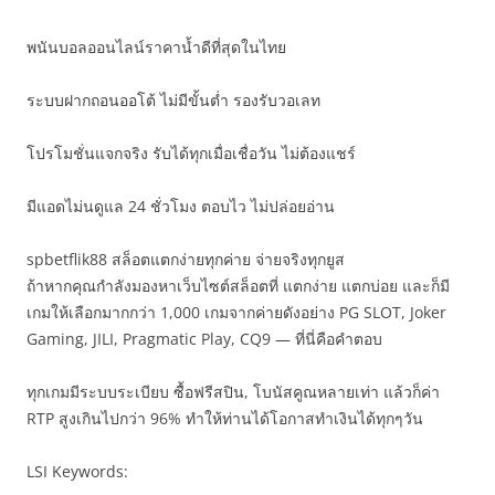
พนันบอลออนไลน์ราคาน้ำดีที่สุดในไทย
ระบบฝากถอนออโต้ ไม่มีขั้นต่ำ รองรับวอเลท
โปรโมชั่นแจกจริง รับได้ทุกเมื่อเชื่อวัน ไม่ต้องแชร์
มีแอดไม่นดูแล 24 ชั่วโมง ตอบไว ไม่ปล่อยอ่าน
spbetflik88 สล็อตแตกง่ายทุกค่าย จ่ายจริงทุกยูส
ถ้าหากคุณกำลังมองหาเว็บไซต์สล็อตที่ แตกง่าย แตกบ่อย และก็มี
เกมให้เลือกมากกว่า 1,000 เกมจากค่ายดังอย่าง PG SLOT, Joker
Gaming, JILI, Pragmatic Play, CQ9 — ที่นี่คือคำตอบ
ทุกเกมมีระบบระเบียบ ซื้อฟรีสปิน, โบนัสคูณหลายเท่า แล้วก็ค่า
RTP สูงเกินไปกว่า 96% ทำให้ท่านได้โอกาสทำเงินได้ทุกๆวัน
LSI Keywords: