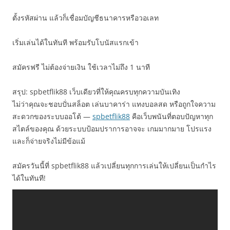
ตั้งรหัสผ่าน แล้วก็เชื่อมบัญชีธนาคารหรือวอเลท
เริ่มเล่นได้ในทันที พร้อมรับโบนัสแรกเข้า
สมัครฟรี ไม่ต้องจ่ายเงิน ใช้เวลาไม่ถึง 1 นาที
สรุป: spbetflik88 เว็บเดียวที่ให้คุณครบทุกความบันเทิง
ไม่ว่าคุณจะชอบปั่นสล็อต เล่นบาคาร่า แทงบอลสด หรือถูกใจความ
สะดวกของระบบออโต้ —
spbetflik88
คือเว็บพนันที่ตอบปัญหาทุก
สไตล์ของคุณ ด้วยระบบป้อมปราการอาจจะ เกมมากมาย โปรแรง
และก็จ่ายจริงไม่มีข้อแม้
สมัครวันนี้ที่ spbetflik88 แล้วเปลี่ยนทุกการเล่นให้เปลี่ยนเป็นกำไร
ได้ในทันที!