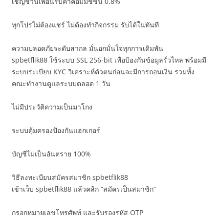
เชิญชวนเพื่อนรับค่าคอมมิชชัน 0.8%
ทุกโปรไม่ต้องแชร์ ไม่ต้องทำกิจกรรม รับได้ในทันที
ความปลอดภัยระดับสากล มั่นอกมั่นใจทุกการเดิมพัน
spbetflik88 ใช้ระบบ SSL 256-bit เพื่อป้องกันข้อมูลรั่วไหล พร้อมมี
ระบบระเบียบ KYC วิเคราะห์ตัวตนก่อนจะมีการถอนเงิน รวมทั้ง
คณะทำงานดูแลระบบตลอด 1 วัน
ไม่มีประวัติความเป็นมาโกง
ระบบคุ้มครองป้องกันแฮกเกอร์
บัญชีไม่เป็นอันตราย 100%
วิธีลงทะเบียนสมัครสมาชิก spbetflik88
เข้าเว็บ spbetflik88 แล้วคลิก “สมัครเป็นสมาชิก”
กรอกหมายเลขโทรศัพท์ และรับรองรหัส OTP