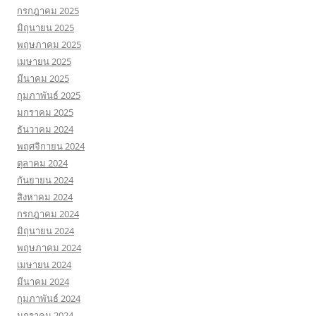
กรกฎาคม 2025
มิถุนายน 2025
พฤษภาคม 2025
เมษายน 2025
มีนาคม 2025
กุมภาพันธ์ 2025
มกราคม 2025
ธันวาคม 2024
พฤศจิกายน 2024
ตุลาคม 2024
กันยายน 2024
สิงหาคม 2024
กรกฎาคม 2024
มิถุนายน 2024
พฤษภาคม 2024
เมษายน 2024
มีนาคม 2024
กุมภาพันธ์ 2024
มกราคม 2024