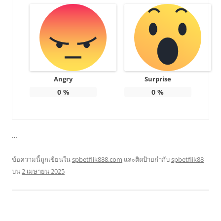
Angry
Surprise
0
%
0
%
…
ข้อความนี้ถูกเขียนใน
spbetflik888.com
และติดป้ายกำกับ
spbetflik88
บน
2 เมษายน 2025