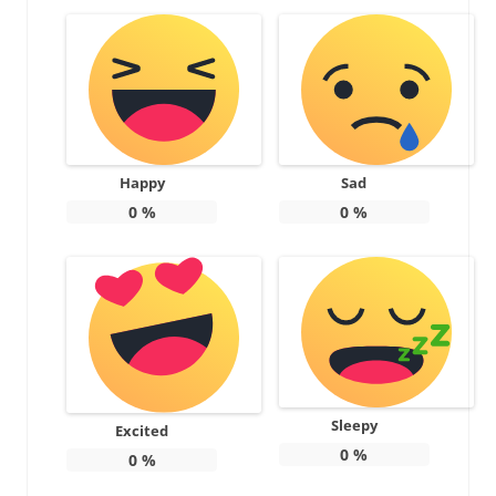
Happy
Sad
0
%
0
%
Sleepy
Excited
0
%
0
%