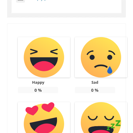
Happy
Sad
0
%
0
%