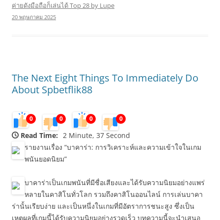
ค่ายดังมือถือก็เล่นได้ Top 28 by Lupe
20 พฤษภาคม 2025
The Next Eight Things To Immediately Do
About Spbetflik88
0
0
0
0
Read Time:
2 Minute, 37 Second
รายงานเรื่อง “บาคาร่า: การวิเคราะห์และความเข้าใจในเกม
พนันยอดนิยม”
บาคาร่าเป็นเกมพนันที่มีชื่อเสียงและได้รับความนิยมอย่างแพร่
หลายในคาสิโนทั่วโลก รวมถึงคาสิโนออนไลน์ การเล่นบาคา
ร่านั้นเรียบง่าย และเป็นหนึ่งในเกมที่มีอัตราการชนะสูง ซึ่งเป็น
เหตุผลที่เกมนี้ได้รับความนิยมอย่างรวดเร็ว บทความนี้จะนำเสนอ