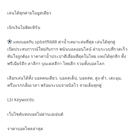
เล่นได้ทุกค่ายในยูสเดียว
เบิกเงินไม่ติดเทิร์น
แทงบอลกับ spbetflik88 ค่าน้ำเหมาะสมที่สุด เล่นได้ทุกคู่
เปิดประสบการณ์ใหม่กับการ พนันบอลออนไลน์ ผ่านระบบที่รวดเร็ว
ทันใจถูกต้อง ราคาค่าน้ำประปาดีเยี่ยมที่สุดในไทย แทงได้ทุกลีก ทั้ง
พรีเมียร์ลีก ลาลีกา บุนเดสลีกา ไทยลีก รวมทั้งบอลโลก
เลือกเล่นได้ทั้ง บอลคนเดียว, บอลสเต็ป, บอลสด, สูง-ต่ำ, เตะมุม,
ครึ่งแรก/เต็มเวลา พร้อมระบบจ่ายบิลไว จ่ายเต็มทุกคู่
LSI Keywords:
เว็บไซต์แทงบอลไม่ผ่านเอเย่นต์
ราคาบอลไหลล่าสุด