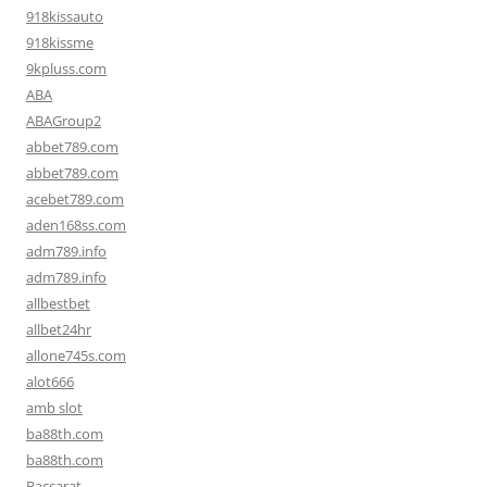
918kissauto
918kissme
9kpluss.com
ABA
ABAGroup2
abbet789.com
abbet789.com
acebet789.com
aden168ss.com
adm789.info
adm789.info
allbestbet
allbet24hr
allone745s.com
alot666
amb slot
ba88th.com
ba88th.com
Baccarat