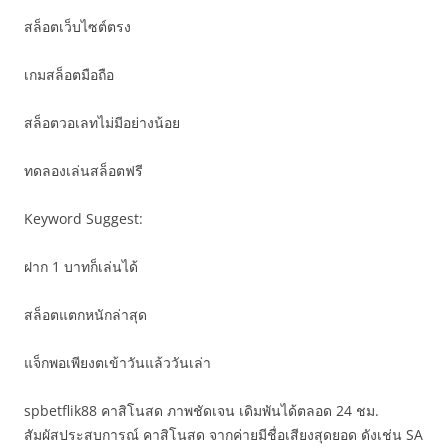
สล็อตเว็บไซต์ตรง
เกมสล็อตมือถือ
สล็อตวอเลทไม่มีอย่างน้อย
ทดลองเล่นสล็อตฟรี
Keyword Suggest:
ฝาก 1 บาทก็เล่นได้
สล็อตแตกหนักล่าสุด
แจ็กพอเพียงตเข้าวันแล้ววันเล่า
spbetflik88 คาสิโนสด ภาพชัดเจน เดิมพันได้ตลอด 24 ชม.
สัมผัสประสบการณ์ คาสิโนสด จากค่ายมีชื่อเสียงสุดยอด ดังเช่น SA