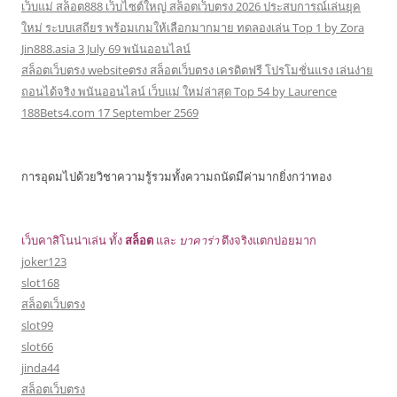
เว็บแม่ สล็อต888 เว็บไซต์ใหญ่ สล็อตเว็บตรง 2026 ประสบการณ์เล่นยุค
ใหม่ ระบบเสถียร พร้อมเกมให้เลือกมากมาย ทดลองเล่น Top 1 by Zora
Jin888.asia 3 July 69 พนันออนไลน์
สล็อตเว็บตรง websiteตรง สล็อตเว็บตรง เครดิตฟรี โปรโมชั่นแรง เล่นง่าย
ถอนได้จริง พนันออนไลน์ เว็บแม่ ใหม่ล่าสุด Top 54 by Laurence
188Bets4.com 17 September 2569
การอุดมไปด้วยวิชาความรู้รวมทั้งความถนัดมีค่ามากยิ่งกว่าทอง
เว็บคาสิโนน่าเล่น ทั้ง
สล็อต
และ
บาคาร่า
ตึงจริงแตกบ่อยมาก
joker123
slot168
สล็อตเว็บตรง
slot99
slot66
jinda44
สล็อตเว็บตรง