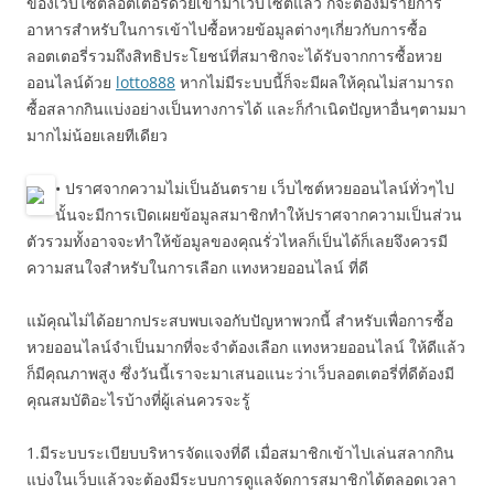
ของเว็บไซต์ลอตเตอรี่ด้วยเข้ามาเว็บไซต์แล้ว ก็จะต้องมีรายการ
อาหารสำหรับในการเข้าไปซื้อหวยข้อมูลต่างๆเกี่ยวกับการซื้อ
ลอตเตอรี่รวมถึงสิทธิประโยชน์ที่สมาชิกจะได้รับจากการซื้อหวย
ออนไลน์ด้วย
lotto888
หากไม่มีระบบนี้ก็จะมีผลให้คุณไม่สามารถ
ซื้อสลากกินแบ่งอย่างเป็นทางการได้ และก็กำเนิดปัญหาอื่นๆตามมา
มากไม่น้อยเลยทีเดียว
• ปราศจากความไม่เป็นอันตราย เว็บไซต์หวยออนไลน์ทั่วๆไป
นั้นจะมีการเปิดเผยข้อมูลสมาชิกทำให้ปราศจากความเป็นส่วน
ตัวรวมทั้งอาจจะทำให้ข้อมูลของคุณรั่วไหลก็เป็นได้ก็เลยจึงควรมี
ความสนใจสำหรับในการเลือก แทงหวยออนไลน์ ที่ดี
แม้คุณไม่ได้อยากประสบพบเจอกับปัญหาพวกนี้ สำหรับเพื่อการซื้อ
หวยออนไลน์จำเป็นมากที่จะจำต้องเลือก แทงหวยออนไลน์ ให้ดีแล้ว
ก็มีคุณภาพสูง ซึ่งวันนี้เราจะมาเสนอแนะว่าเว็บลอตเตอรี่ที่ดีต้องมี
คุณสมบัติอะไรบ้างที่ผู้เล่นควรจะรู้
1.มีระบบระเบียบบริหารจัดแจงที่ดี เมื่อสมาชิกเข้าไปเล่นสลากกิน
แบ่งในเว็บแล้วจะต้องมีระบบการดูแลจัดการสมาชิกได้ตลอดเวลา