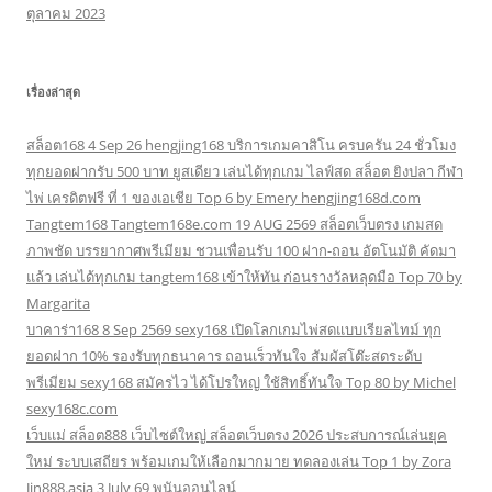
ตุลาคม 2023
เรื่องล่าสุด
สล็อต168 4 Sep 26 hengjing168 บริการเกมคาสิโน ครบครัน 24 ชั่วโมง
ทุกยอดฝากรับ 500 บาท ยูสเดียว เล่นได้ทุกเกม ไลฟ์สด สล็อต ยิงปลา กีฬา
ไพ่ เครดิตฟรี ที่ 1 ของเอเชีย Top 6 by Emery hengjing168d.com
Tangtem168 Tangtem168e.com 19 AUG 2569 สล็อตเว็บตรง เกมสด
ภาพชัด บรรยากาศพรีเมียม ชวนเพื่อนรับ 100 ฝาก-ถอน อัตโนมัติ คัดมา
แล้ว เล่นได้ทุกเกม tangtem168 เข้าให้ทัน ก่อนรางวัลหลุดมือ Top 70 by
Margarita
บาคาร่า168 8 Sep 2569 sexy168 เปิดโลกเกมไพ่สดแบบเรียลไทม์ ทุก
ยอดฝาก 10% รองรับทุกธนาคาร ถอนเร็วทันใจ สัมผัสโต๊ะสดระดับ
พรีเมียม sexy168 สมัครไว ได้โปรใหญ่ ใช้สิทธิ์ทันใจ Top 80 by Michel
sexy168c.com
เว็บแม่ สล็อต888 เว็บไซต์ใหญ่ สล็อตเว็บตรง 2026 ประสบการณ์เล่นยุค
ใหม่ ระบบเสถียร พร้อมเกมให้เลือกมากมาย ทดลองเล่น Top 1 by Zora
Jin888.asia 3 July 69 พนันออนไลน์