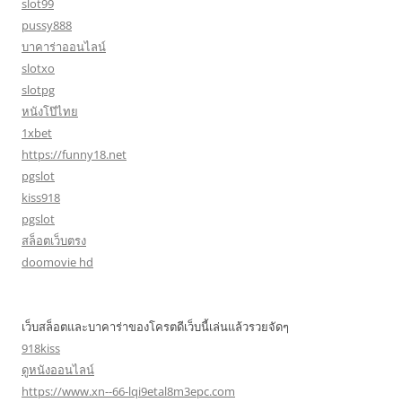
slot99
pussy888
บาคาร่าออนไลน์
slotxo
slotpg
หนังโป๊ไทย
1xbet
https://funny18.net
pgslot
kiss918
pgslot
สล็อตเว็บตรง
doomovie hd
เว็บสล็อตและบาคาร่าของโครตดีเว็บนี้เล่นแล้วรวยจัดๆ
918kiss
ดูหนังออนไลน์
https://www.xn--66-lqi9etal8m3epc.com