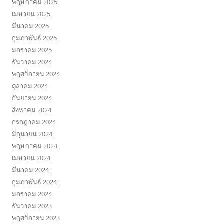
พฤษภาคม 2025
เมษายน 2025
มีนาคม 2025
กุมภาพันธ์ 2025
มกราคม 2025
ธันวาคม 2024
พฤศจิกายน 2024
ตุลาคม 2024
กันยายน 2024
สิงหาคม 2024
กรกฎาคม 2024
มิถุนายน 2024
พฤษภาคม 2024
เมษายน 2024
มีนาคม 2024
กุมภาพันธ์ 2024
มกราคม 2024
ธันวาคม 2023
พฤศจิกายน 2023