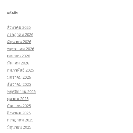
คลังเก็บ
สิงหาคม 2026
กรกฎาคม 2026
มิถุนายน 2026
พฤษภาคม 2026
เมษายน 2026
มีนาคม 2026
กุมภาพันธ์ 2026
มกราคม 2026
ธันวาคม 2025
พฤศจิกายน 2025
ตุลาคม 2025
กันยายน 2025
สิงหาคม 2025
กรกฎาคม 2025
มิถุนายน 2025