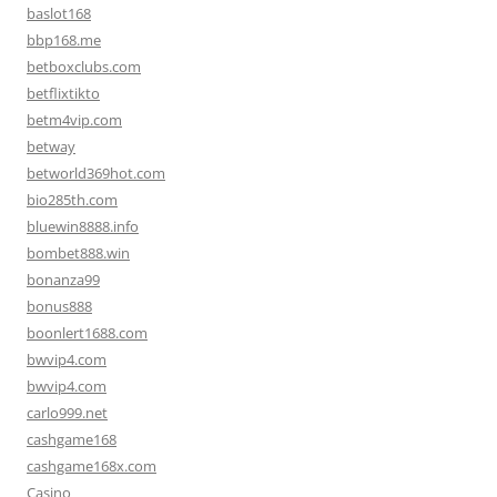
baslot168
bbp168.me
betboxclubs.com
betflixtikto
betm4vip.com
betway
betworld369hot.com
bio285th.com
bluewin8888.info
bombet888.win
bonanza99
bonus888
boonlert1688.com
bwvip4.com
bwvip4.com
carlo999.net
cashgame168
cashgame168x.com
Casino