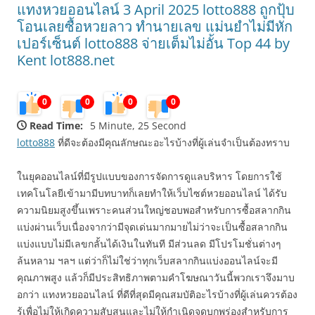
แทงหวยออนไลน์ 3 April 2025 lotto888 ถูกปุ้บ
โอนเลยซื้อหวยลาว ทำนายเลข แม่นยำไม่มีหัก
เปอร์เซ็นต์ lotto888 จ่ายเต็มไม่อั้น Top 44 by
Kent lot888.net
0
0
0
0
Read Time:
5 Minute, 25 Second
lotto888
ที่ดีจะต้องมีคุณลักษณะอะไรบ้างที่ผู้เล่นจำเป็นต้องทราบ
ในยุคออนไลน์ที่มีรูปแบบของการจัดการดูแลบริหาร โดยการใช้
เทคโนโลยีเข้ามามีบทบาทก็เลยทำให้เว็บไซต์หวยออนไลน์ ได้รับ
ความนิยมสูงขึ้นเพราะคนส่วนใหญ่ชอบพอสำหรับการซื้อสลากกิน
แบ่งผ่านเว็บเนื่องจากว่ามีจุดเด่นมากมายไม่ว่าจะเป็นซื้อสลากกิน
แบ่งแบบไม่มีเลขกลั้นได้เงินในทันที มีส่วนลด มีโปรโมชั่นต่างๆ
ล้นหลาม ฯลฯ แต่ว่าก็ไม่ใช่ว่าทุกเว็บสลากกินแบ่งออนไลน์จะมี
คุณภาพสูง แล้วก็มีประสิทธิภาพตามคำโฆษณาวันนี้พวกเราจึงมาบ
อกว่า แทงหวยออนไลน์ ที่ดีที่สุดมีคุณสมบัติอะไรบ้างที่ผู้เล่นควรต้อง
รู้เพื่อไม่ให้เกิดความสับสนและไม่ให้กำเนิดจุดบกพร่องสำหรับการ