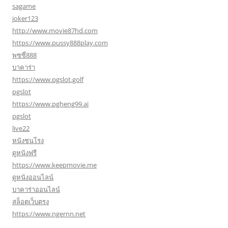
sagame
joker123
http://www.movie87hd.com
https://www.pussy888play.com
พุซซี่888
บาคาร่า
https://www.pgslot.golf
pgslot
https://www.pgheng99.ai
pgslot
live22
หนังชนโรง
ดูหนังฟรี
https://www.keepmovie.me
ดูหนังออนไลน์
บาคาร่าออนไลน์
สล็อตเว็บตรง
https://www.ngernn.net