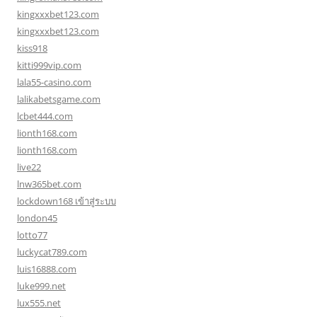
kingxxxbet123.com
kingxxxbet123.com
kiss918
kitti999vip.com
lala55-casino.com
lalikabetsgame.com
lcbet444.com
lionth168.com
lionth168.com
live22
lnw365bet.com
lockdown168 เข้าสู่ระบบ
london45
lotto77
luckycat789.com
luis16888.com
luke999.net
lux555.net