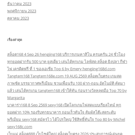
ธันวาคม 2023
พฤศจิกายน 2023
ตุลาคม 2023
เรื่องล่าสุด
สล็อต168 4 Sep 26 hengjing168 บริการเกมคาสิโน ครบครัน 24 ชั่วโมง
ทุกยอดฝากรับ 500 บาท ยูสเดียว เล่นได้ทุกเกม ไลฟ์สด สล็อต ยิงปลา กีฬา
ไพ่ เครดิตฟรี ที่ 1 ของเอเชีย Top 6 by Emery hengjing168d.com
Tangtem168 Tangtem168e.com 19 AUG 2569 สล็อตเว็บตรง เกมสด
ภาพชัด บรรยากาศพรีเมียม ชวนเพื่อนรับ 100 ฝาก-ถอน อัตโนมัติ คัดมา
แล้ว เล่นได้ทุกเกม tangtem168 เข้าให้ทัน ก่อนรางวัลหลุดมือ Top 70 by
Margarita
บาคาร่า168 8 Sep 2569 sexy168 เปิดโลกเกมไพ่สดแบบเรียลไทม์ ทุก
ยอดฝาก 10% รองรับทุกธนาคาร ถอนเร็วทันใจ สัมผัสโต๊ะสดระดับ
พรีเมียม sexy168 สมัครไว ได้โปรใหญ่ ใช้สิทธิ์ทันใจ Top 80 by Michel
sexy168c.com
เว็บแม่ สล็อต888 เว็บไซต์ใหญ่ สล็อตเว็บตรง 2026 ประสบการณ์เล่นยุค