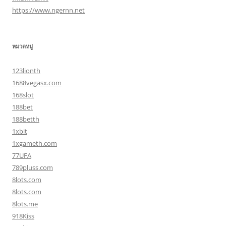
https://www.ngernn.net
หมวดหมู่
123lionth
1688vegasx.com
168slot
188bet
188betth
1xbit
1xgameth.com
77UFA
789pluss.com
8lots.com
8lots.com
8lots.me
918Kiss