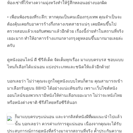
ห้องเช่าที่ไร้ทางความมุ่งหวังทำให้รู้สึกหลอนอย่างบอกผิด
• เพื่อนพ้องของที่ระลึก: หากคุณเป็นคนเมืองกรุงเทพ คุณจำเป็นจะ
ต้องคุ้นเคยกับอาคารร้างกึ่งกลางเขตสาธรแน่ๆ เคยมีคนขึ้นไป
ตรวจสอบแล้วเจอกับศพมาแล้วอีกด้วย เรื่องนี้ถ่ายทำในสถานที่จริง
เยอะมาก ทำให้อาคารร้างแกนกลางกรุงดูหลอนขึ้นมากมายเลยล่ะ
ครับ
ดูหนังออนไลน์ ดี ซีรีส์เด็ด จัดเต็มทุกเรื่อง มาแบบครบรส ชอบแบบ
ไหนก็เลือกได้แน่นอน แบ่งประเภทและชนิดให้แล้วอีกด้วย!
บอกเลยว่า ไม่ว่าคุณจะถูกใจดูหนังแบบไหนก็ตาม คุณสามารถเข้า
มาเลือกรับดูบน 88HD ได้อย่างแน่แท้ขอรับ เพราะเว็บไซต์หนัง
ออนไลน์ของพวกเรามีหนังให้ท่านเลือกเยอะมาก ไม่ว่าจะหนังไทย
หรือหนังต่างชาติ ซีรีส์ไทยหรือซีรีส์นอก
ก็มาแบบครบๆแน่นอน และจากลิสต์หนังผีที่ผมแนะนำไปแล้ว
นั้น บอกเลยว่า ควรค่าแก่การดูแน่นอน เนื่องจากคุณจะได้รับ
ประสบการณ์การดูหนังที่สร้างมาจากสถานที่จริง ค้ำประกันความ