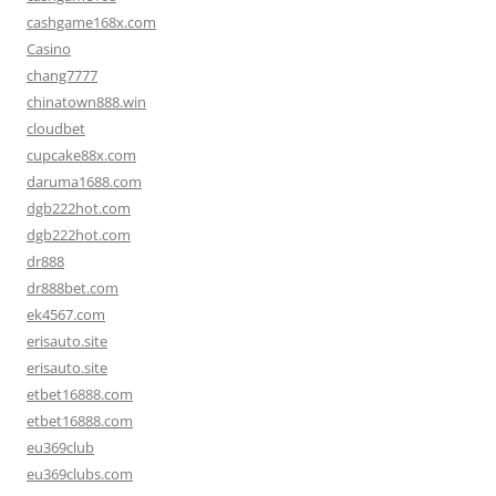
cashgame168x.com
Casino
chang7777
chinatown888.win
cloudbet
cupcake88x.com
daruma1688.com
dgb222hot.com
dgb222hot.com
dr888
dr888bet.com
ek4567.com
erisauto.site
erisauto.site
etbet16888.com
etbet16888.com
eu369club
eu369clubs.com