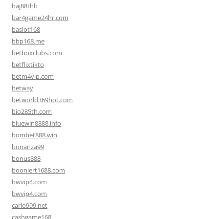
baj88thb
bar4game24hr.com
baslot168
bbp168.me
betboxclubs.com
betflixtikto
betm4vip.com
betway
betworld369hot.com
bio285th.com
bluewin8888.info
bombet888.win
bonanza99
bonus888
boonlert1688.com
bwvip4.com
bwvip4.com
carlo999.net
cashgame168