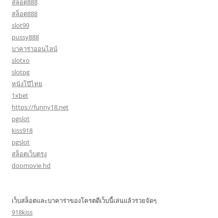
สล็อต888
สล็อต888
slot99
pussy888
บาคาร่าออนไลน์
slotxo
slotpg
หนังโป๊ไทย
1xbet
https://funny18.net
pgslot
kiss918
pgslot
สล็อตเว็บตรง
doomovie hd
เว็บสล็อตและบาคาร่าของโครตดีเว็บนี้เล่นแล้วรวยจัดๆ
918kiss