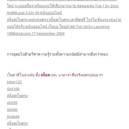
ใหม่ ระบบเสถียร พร้อมเกมให้เลือกมากมาย ทดลองเล่น Top 1 by Zora
Jin888.asia 3 July 69 พนันออนไลน์
สล็อตเว็บตรง websiteตรง สล็อตเว็บตรง เครดิตฟรี โปรโมชั่นแรง เล่นง่าย
ถอนได้จริง พนันออนไลน์ เว็บแม่ ใหม่ล่าสุด Top 54 by Laurence
188Bets4.com 17 September 2569
การอุดมไปด้วยวิชาความรู้รวมทั้งความถนัดมีค่ามากยิ่งกว่าทอง
เว็บคาสิโนน่าเล่น ทั้ง
สล็อต
และ
บาคาร่า
ตึงจริงแตกบ่อยมาก
joker123
slot168
สล็อตเว็บตรง
slot99
slot66
jinda44
สล็อตเว็บตรง