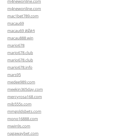
m4newonline.com
m4newonline.com
mac1bet789.com
macau69
macau69 สมัคร
macau888.win
mario678
mario678.club
mario678.club
mario678.info
mars95
medee989.com
meekin365day.com
mercyrosa168.com
mib555s.com
mmgoldsbets.com
mono16888.com
mwin9s.com
nagawaybet.com