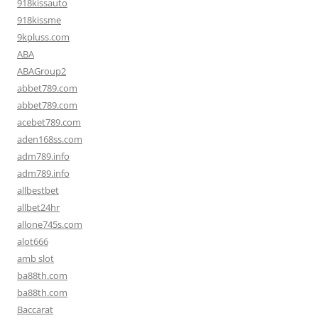
918kissauto
918kissme
9kpluss.com
ABA
ABAGroup2
abbet789.com
abbet789.com
acebet789.com
aden168ss.com
adm789.info
adm789.info
allbestbet
allbet24hr
allone745s.com
alot666
amb slot
ba88th.com
ba88th.com
Baccarat