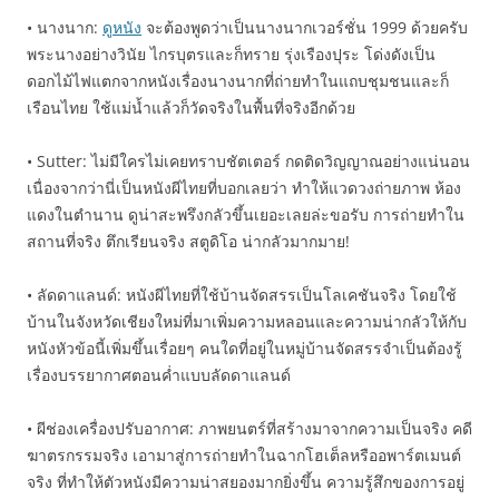
• นางนาก:
ดูหนัง
จะต้องพูดว่าเป็นนางนากเวอร์ชั่น 1999 ด้วยครับ
พระนางอย่างวินัย ไกรบุตรและก็ทราย รุ่งเรืองปุระ โด่งดังเป็น
ดอกไม้ไฟแตกจากหนังเรื่องนางนากที่ถ่ายทำในแถบชุมชนและก็
เรือนไทย ใช้แม่น้ำแล้วก็วัดจริงในพื้นที่จริงอีกด้วย
• Sutter: ไม่มีใครไม่เคยทราบชัตเตอร์ กดติดวิญญาณอย่างแน่นอน
เนื่องจากว่านี่เป็นหนังผีไทยที่บอกเลยว่า ทำให้แวดวงถ่ายภาพ ห้อง
แดงในตำนาน ดูน่าสะพรึงกลัวขึ้นเยอะเลยล่ะขอรับ การถ่ายทำใน
สถานที่จริง ตึกเรียนจริง สตูดิโอ น่ากลัวมากมาย!
• ลัดดาแลนด์: หนังผีไทยที่ใช้บ้านจัดสรรเป็นโลเคชันจริง โดยใช้
บ้านในจังหวัดเชียงใหม่ที่มาเพิ่มความหลอนและความน่ากลัวให้กับ
หนังหัวข้อนี้เพิ่มขึ้นเรื่อยๆ คนใดที่อยู่ในหมู่บ้านจัดสรรจำเป็นต้องรู้
เรื่องบรรยากาศตอนค่ำแบบลัดดาแลนด์
• ผีช่องเครื่องปรับอากาศ: ภาพยนตร์ที่สร้างมาจากความเป็นจริง คดี
ฆาตรกรรมจริง เอามาสู่การถ่ายทำในฉากโฮเต็ลหรืออพาร์ตเมนต์
จริง ที่ทำให้ตัวหนังมีความน่าสยองมากยิ่งขึ้น ความรู้สึกของการอยู่