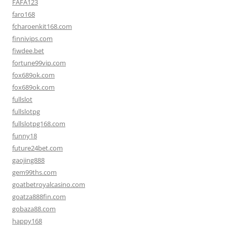
FAFA123
faro168
fcharoenkit168.com
finnivips.com
fiwdee.bet
fortune99vip.com
fox689ok.com
fox689ok.com
fullslot
fullslotpg
fullslotpg168.com
funny18
future24bet.com
gaojing888
gem99ths.com
goatbetroyalcasino.com
goatza888fin.com
gobaza88.com
happy168