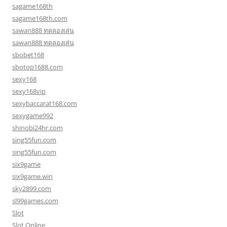
sagame168th
sagame168th.com
sawan888 ทดลองเล่น
sawan888 ทดลองเล่น
sbobet168
sbotop1688.com
sexy168
sexy168vip
sexybaccarat168.com
sexygame992
shinobi24hr.com
sing55fun.com
sing55fun.com
six9game
six9game.win
sky2899.com
sl99games.com
Slot
Slot Online