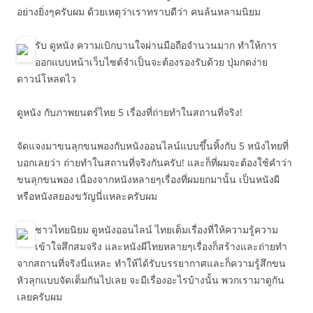
อย่างยิ่งๆครับผม ด้วยเหตุว่าเราทราบดีว่า คนล้นหลามนิยม
รับ ดูหนัง ความเบิกบานใจผ่านมือถือจำนวนมาก ทำให้การ
ออกแบบหน้าเว็บไซต์จำเป็นจะต้องรองรับด้วย ปุ่มกดง่าย
ดาวน์โหลดไว
ดูหนัง กับภาพยนตร์ไทย 5 เรื่องที่ถ่ายทำในสถานที่จริง!
จัดแจงมาขนลุกขนพองกับหนังออนไลน์แบบขึ้นหิ้งกับ 5 หนังไทยที่
บอกเลยว่า ถ่ายทำในสถานที่จริงกันครับ! และก็ที่ผมจะต้องใช้คำว่า
ขนลุกขนพอง เนื่องจากหนังหลายๆเรื่องที่ผมยกมานั้น เป็นหนังผี
หรือหนังสยองขวัญนี่แหละครับผม
ชาวไทยนิยม ดูหนังออนไลน์ ไทยเต็มเรื่องที่ให้ความรู้ความ
เข้าใจสึกสมจริง และหนังผีไทยหลายๆเรื่องก็สร้างและถ่ายทำ
จากสถานที่จริงนี่แหละ ทำให้ได้รับบรรยากาศและก็ความรู้สึกขน
หัวลุกแบบจัดเต็มกันไปเลย จะมีเรื่องอะไรบ้างนั้น พวกเรามาดูกัน
เลยครับผม