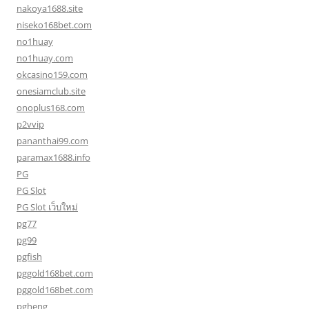
nakoya1688.site
niseko168bet.com
no1huay
no1huay.com
okcasino159.com
onesiamclub.site
onoplus168.com
p2vvip
pananthai99.com
paramax1688.info
PG
PG Slot
PG Slot เว็บใหม่
pg77
pg99
pgfish
pggold168bet.com
pggold168bet.com
pgheng