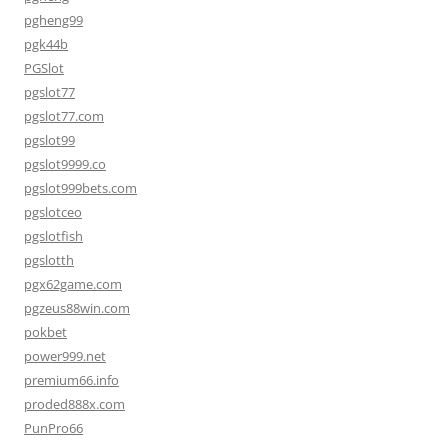
pgheng99
pgk44b
PGSlot
pgslot77
pgslot77.com
pgslot99
pgslot9999.co
pgslot999bets.com
pgslotceo
pgslotfish
pgslotth
pgx62game.com
pgzeus88win.com
pokbet
power999.net
premium66.info
proded888x.com
PunPro66