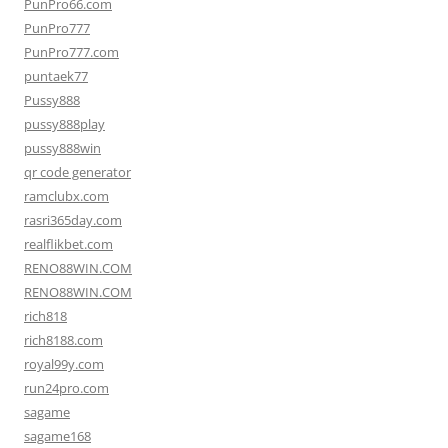
PunPro66.com
PunPro777
PunPro777.com
puntaek77
Pussy888
pussy888play
pussy888win
qr code generator
ramclubx.com
rasri365day.com
realflikbet.com
RENO88WIN.COM
RENO88WIN.COM
rich818
rich8188.com
royal99y.com
run24pro.com
sagame
sagame168