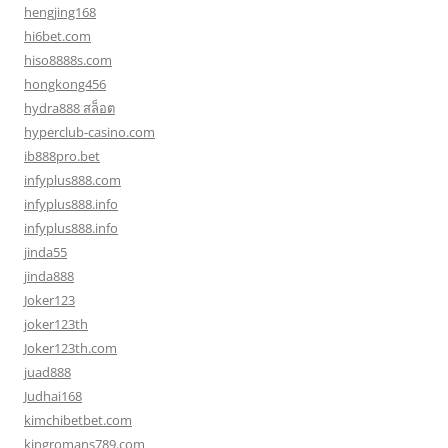
hengjing168
hi6bet.com
hiso8888s.com
hongkong456
hydra888 สล็อต
hyperclub-casino.com
ib888pro.bet
infyplus888.com
infyplus888.info
infyplus888.info
jinda55
jinda888
Joker123
joker123th
Joker123th.com
juad888
Judhai168
kimchibetbet.com
kingromans789.com