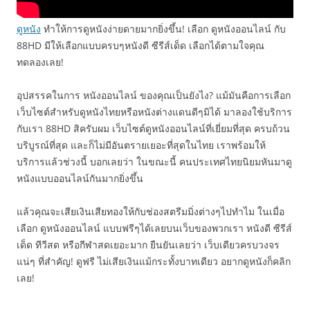
ดูหนัง
ทำให้การดูหนังง่ายดายมากยิ่งขึ้น! เลือก ดูหนังออนไลน์ กับ
88HD มีให้เลือกแบบครบๆหนังดี ซีรีส์เด็ด เลือกได้ตามใจคุณ
ทดลองเลย!
อุปสรรคในการ หนังออนไลน์ ของคุณเป็นยังไง? แม้มันคือการเลือก
เว็บไซต์สำหรับดูหนังไทยหรือหนังต่างแดนดีๆมิได้ มาลองใช้บริการ
กับเรา 88HD สิครับผม เว็บไซต์ดูหนังออนไลน์ที่เยี่ยมที่สุด ครบถ้วน
บริบูรณ์ที่สุด และก็ไม่มีอันตรายเยอะที่สุดในไทย เราพร้อมให้
บริการแล้วช่วงนี้ บอกเลยว่า ในขณะนี้ คนประเทศไทยนิยมหันมาดู
หนังแบบออนไลน์กันมากยิ่งขึ้น
แล้วคุณจะเสียเงินเสียทองให้กับช่องสตรีมมิ่งต่างๆไปทำไม ในเมื่อ
เลือก ดูหนังออนไลน์ แบบฟรีๆได้เลยบนเว็บของพวกเรา หนังดี ซีรีส์
เด็ด ทีวีสด หรือกีฬาสดเยอะมาก ยืนยันเลยว่า เว็บเดียวครบวงจร
แน่ๆ ที่สำคัญ! ดูฟรี ไม่เสียเงินแม้กระทั้งบาทเดียว อยากดูหนังก็คลิก
เลย!