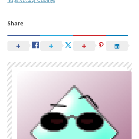
https://t.co/2JrOEsAnys
Share