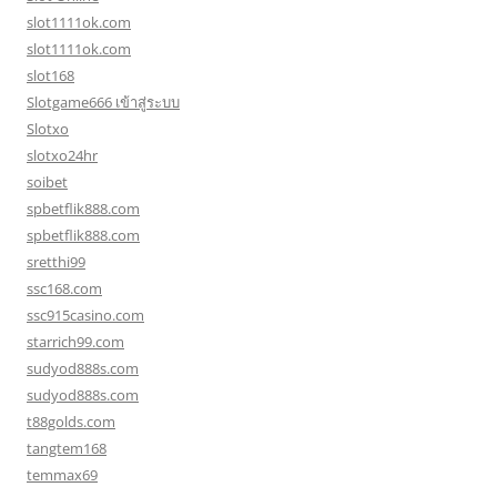
slot1111ok.com
slot1111ok.com
slot168
Slotgame666 เข้าสู่ระบบ
Slotxo
slotxo24hr
soibet
spbetflik888.com
spbetflik888.com
sretthi99
ssc168.com
ssc915casino.com
starrich99.com
sudyod888s.com
sudyod888s.com
t88golds.com
tangtem168
temmax69