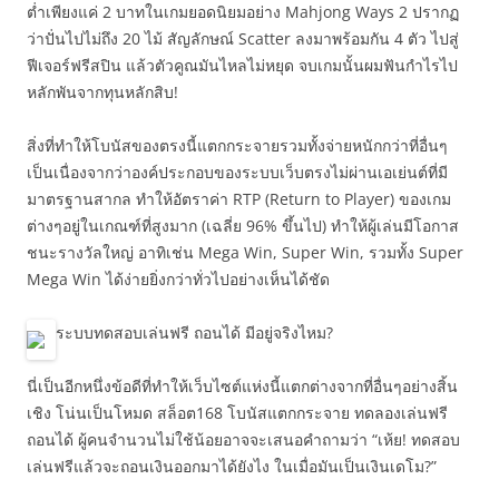
ต่ำเพียงแค่ 2 บาทในเกมยอดนิยมอย่าง Mahjong Ways 2 ปรากฏ
ว่าปั่นไปไม่ถึง 20 ไม้ สัญลักษณ์ Scatter ลงมาพร้อมกัน 4 ตัว ไปสู่
ฟีเจอร์ฟรีสปิน แล้วตัวคูณมันไหลไม่หยุด จบเกมนั้นผมฟันกำไรไป
หลักพันจากทุนหลักสิบ!
สิ่งที่ทำให้โบนัสของตรงนี้แตกกระจายรวมทั้งจ่ายหนักกว่าที่อื่นๆ
เป็นเนื่องจากว่าองค์ประกอบของระบบเว็บตรงไม่ผ่านเอเย่นต์ที่มี
มาตรฐานสากล ทำให้อัตราค่า RTP (Return to Player) ของเกม
ต่างๆอยู่ในเกณฑ์ที่สูงมาก (เฉลี่ย 96% ขึ้นไป) ทำให้ผู้เล่นมีโอกาส
ชนะรางวัลใหญ่ อาทิเช่น Mega Win, Super Win, รวมทั้ง Super
Mega Win ได้ง่ายยิ่งกว่าทั่วไปอย่างเห็นได้ชัด
ระบบทดสอบเล่นฟรี ถอนได้ มีอยู่จริงไหม?
นี่เป็นอีกหนึ่งข้อดีที่ทำให้เว็บไซต์แห่งนี้แตกต่างจากที่อื่นๆอย่างสิ้น
เชิง โน่นเป็นโหมด สล็อต168 โบนัสแตกกระจาย ทดลองเล่นฟรี
ถอนได้ ผู้คนจำนวนไม่ใช้น้อยอาจจะเสนอคำถามว่า “เห้ย! ทดสอบ
เล่นฟรีแล้วจะถอนเงินออกมาได้ยังไง ในเมื่อมันเป็นเงินเดโม?”