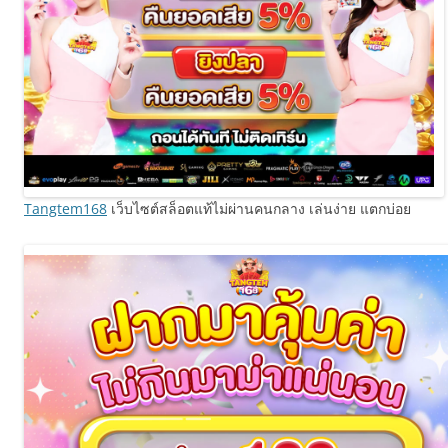
Tangtem168
เว็บไซต์สล็อตแท้ไม่ผ่านคนกลาง เล่นง่าย แตกบ่อย