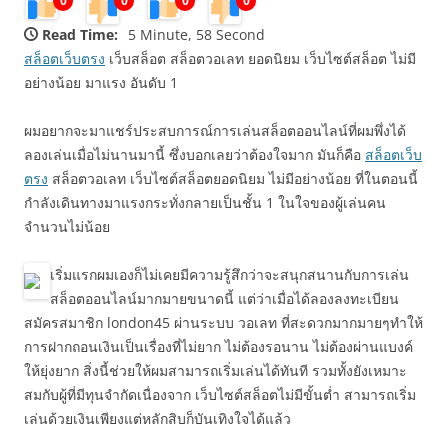
0
0
0
0
Read Time:
5 Minute, 58 Second
สล็อตเว็บตรง
เว็บสล็อต สล็อตวอเลท ยอดนิยม เว็บไซต์สล็อต ไม่มี
อย่างน้อย มาแรง อันดับ 1
ผมอยากจะมาแชร์ประสบการณ์การเล่นสล็อตออนไลน์ที่ผมพึ่งได้
ลองเล่นเมื่อไม่นานมานี้ ซึ่งบอกเลยว่าต้องใจมาก มันก็คือ
สล็อตเว็บ
ตรง
สล็อตวอเลท เว็บไซต์สล็อตยอดนิยม ไม่มีอย่างน้อย ที่ในตอนนี้
กำลังเดินทางมาแรงกระทั่งกลายเป็นชั้น 1 ในใจของผู้เล่นคน
จำนวนไม่น้อย
เริ่มแรกผมเองก็ไม่เคยมีความรู้สึกว่าจะสนุกสนานกับการเล่น
สล็อตออนไลน์มากมายขนาดนี้ แต่ว่าเมื่อได้ลองลงทะเบียน
สมัครสมาชิก london45 ผ่านระบบ วอเลท ที่สะดวกมากมายๆทำให้
การฝากถอนเงินเป็นเรื่องที่ไม่ยาก ไม่ต้องรอนาน ไม่ต้องผ่านแบงค์
ให้ยุ่งยาก สิ่งนี้ช่วยให้ผมสามารถเริ่มเล่นได้ทันที รวมทั้งยังเหมาะ
สมกับผู้ที่มีทุนจำกัดเนื่องจาก เว็บไซต์สล็อตไม่มีขั้นต่ำ สามารถเริ่ม
เล่นด้วยเงินเพียงแต่หลักสิบก็บันเทิงใจได้แล้ว