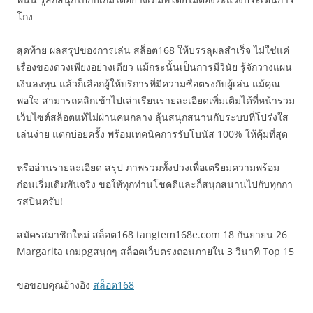
โกง
สุดท้าย ผลสรุปของการเล่น สล็อต168 ให้บรรลุผลสำเร็จ ไม่ใช่แค่
เรื่องของดวงเพียงอย่างเดียว แม้กระนั้นเป็นการมีวินัย รู้จักวางแผน
เงินลงทุน แล้วก็เลือกผู้ให้บริการที่มีความซื่อตรงกับผู้เล่น แม้คุณ
พอใจ สามารถคลิกเข้าไปเล่าเรียนรายละเอียดเพิ่มเติมได้ที่หน้ารวม
เว็บไซต์สล็อตแท้ไม่ผ่านคนกลาง ลุ้นสนุกสนานกับระบบที่โปร่งใส
เล่นง่าย แตกบ่อยครั้ง พร้อมเทคนิคการรับโบนัส 100% ให้คุ้มที่สุด
หรืออ่านรายละเอียด สรุป ภาพรวมทั้งปวงเพื่อเตรียมความพร้อม
ก่อนเริ่มเดิมพันจริง ขอให้ทุกท่านโชคดีและก็สนุกสนานไปกับทุกกา
รสปินครับ!
สมัครสมาชิกใหม่ สล็อต168 tangtem168e.com 18 กันยายน 26
Margarita เกมpgสนุกๆ สล็อตเว็บตรงถอนภายใน 3 วินาที Top 15
ขอขอบคุณอ้างอิง
สล็อต168