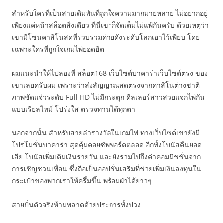
สำหรับใครที่เป็นสายเดิมพันที่ถูกใจความมากมายหลาย ไม่อยากอยู่
เพียงแค่หน้าสล็อตสิ่งเดียว ที่นี่เขาก็จัดเต็มไม่แพ้กันครับ ด้วยเหตุว่า
เขามีโซนคาสิโนสดที่รวบรวมค่ายดังระดับโลกเอาไว้เพียบ โดย
เฉพาะใครที่ถูกใจเกมไพ่ยอดฮิต
ผมแนะนำให้ไปลองที่ สล็อต168 เว็บไซต์บาคาร่าเว็บไซต์ตรง ของ
เขาเลยครับผม เพราะว่าส่งสัญญาณสดตรงจากคาสิโนต่างชาติ
ภาพชัดแจ๋วระดับ Full HD ไม่มีกระตุก ดีลเลอร์สาวสวยแจกไพ่กัน
แบบเรียลไทม์ โปร่งใส ตรวจทานได้ทุกตา
นอกจากนั้น สำหรับสายล่ารางวัลในเกมไพ่ ทางเว็บไซต์เขายังมี
โปรโมชั่นบาคาร่า สุดคุ้มคอยซัพพอร์ตตลอด อีกทั้งโบนัสคืนยอด
เสีย โบนัสเพิ่มเติมเงินรายวัน และยังรวมไปถึงค่าคอมมิชชั่นจาก
การเชิญชวนเพื่อน ซึ่งถือเป็นออปชั่นเสริมที่ช่วยเพิ่มเงินลงทุนใน
กระเป๋าของพวกเราให้ครึ้มขึ้น พร้อมฝ่าได้ยาวๆ
สายปั่นตัวจริงห้ามพลาดด้วยประการทั้งปวง