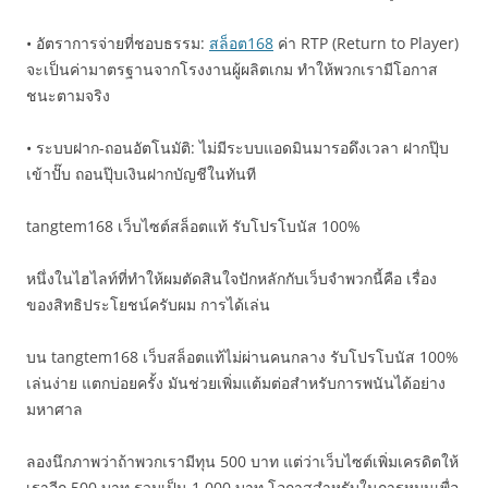
• อัตราการจ่ายที่ชอบธรรม:
สล็อต168
ค่า RTP (Return to Player)
จะเป็นค่ามาตรฐานจากโรงงานผู้ผลิตเกม ทำให้พวกเรามีโอกาส
ชนะตามจริง
• ระบบฝาก-ถอนอัตโนมัติ: ไม่มีระบบแอดมินมารอดึงเวลา ฝากปุ๊บ
เข้าปั๊บ ถอนปุ๊บเงินฝากบัญชีในทันที
tangtem168 เว็บไซต์สล็อตแท้ รับโปรโบนัส 100%
หนึ่งในไฮไลท์ที่ทำให้ผมตัดสินใจปักหลักกับเว็บจำพวกนี้คือ เรื่อง
ของสิทธิประโยชน์ครับผม การได้เล่น
บน tangtem168 เว็บสล็อตแท้ไม่ผ่านคนกลาง รับโปรโบนัส 100%
เล่นง่าย แตกบ่อยครั้ง มันช่วยเพิ่มแต้มต่อสำหรับการพนันได้อย่าง
มหาศาล
ลองนึกภาพว่าถ้าพวกเรามีทุน 500 บาท แต่ว่าเว็บไซต์เพิ่มเครดิตให้
เราอีก 500 บาท รวมเป็น 1,000 บาท โอกาสสำหรับในการหมุนเพื่อ