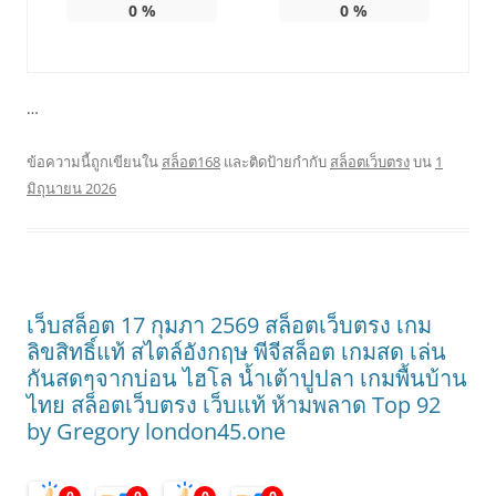
0
%
0
%
…
ข้อความนี้ถูกเขียนใน
สล็อต168
และติดป้ายกำกับ
สล็อตเว็บตรง
บน
1
มิถุนายน 2026
เว็บสล็อต 17 กุมภา 2569 สล็อตเว็บตรง เกม
ลิขสิทธิ์แท้ สไตล์อังกฤษ พีจีสล็อต เกมสด เล่น
กันสดๆจากบ่อน ไฮโล น้ำเต้าปูปลา เกมพื้นบ้าน
ไทย สล็อตเว็บตรง เว็บแท้ ห้ามพลาด Top 92
by Gregory london45.one