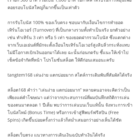
คอยรอบโบนัสใหญ่ก็มากขึ้นเป็นเท่าตัว
การรับโบนัส 100% ของเว็บตรง ชอบมากับเงื่อนไขการทำยอด
เทิร์นโอเวอร์ (Turnover) ที่เป็นกลางรวมทั้งทำเป็นจริง ยกตัวอย่าง
เช่น ทำเทิร์น 3 เท่า หรือ 5 เท่า ของยอดฝากรวมโบนัส ซึ่งแตกต่าง
จากเว็บเอเย่นต์ที่มักจะตั้งเงื่อนไขเทิร์นโอเวอร์สูงลิบลิ่วกระทั่งแทบ
ไม่มีโอกาสเบิกเงินออกมาได้เลย ฉะนั้นก่อนกดรับ ชี้แนะให้เข้าไป
เช็คข้อจำกัดที่หน้า โปรโมชั่นสล็อต ให้ดีก่อนเสมอนะครับ
tangtem168 เล่นง่าย แตกบ่อยมาก สไตล์การเดิมพันที่สัมผัสได้จริง
สล็อต168 คำว่า “เล่นง่าย แตกบ่อยมาก” หลายคนอาจจะคิดว่าเป็น
เพียงแค่คำโฆษณา แต่ว่าจากประสบการณ์ที่ผมบันทึกสถิติการเล่น
ของตนมาตลอด 1 ปีเต็ม พบว่าการเล่นบนเว็บแท้นั้น จังหวะการเข้า
โบนัสไทม์ (Bonus Time) หรือการเข้าสู่ฟีพบร์ฟรีสปิน (Free
Spins) เกิดขึ้นบ่อยครั้งกว่าแล้วก็สม่ำเสมอกว่าอย่างเห็นได้ชัด
สล็อตเว็บตรง แนวทางการเดินเงินฉบับทำเงินได้จริง