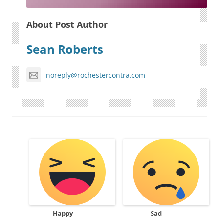
About Post Author
Sean Roberts
noreply@rochestercontra.com
Happy
Sad