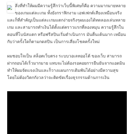
สิ่งที่ทำให้ผมมีความรู้สึกว่าเว็บนี้พิเศษก็คือ ความมากมายหลาย
ของเกมแต่ละเกม ทั้งยังกราฟิกงาม เอฟเฟกต์เสียงเหมือนจริง
และก็ที่สำคัญเป็นแต่ละเกมแตกง่ายจริงๆผมเองได้ทดลองเล่นหลาย
เกม และสามารถทำเงินได้ตั้งแต่คราวแรกที่ลองหมุน ความรู้สึกใน
ตอนที่โบนัสแตก หรือฟรีสปินเริ่มดำเนินการ มันตื่นเต้นมาก เหมือน
กับว่าครั้งใดก็ตามกดสปิน เป็นการเสี่ยงโชคครั้งใหม่
ผมชอบใจเป็น สล็อตเว็บตรง ระบบวอเลทออโต้ ของเว็บ สามารถ
ฝากถอนได้เร็วมากมาย แทบจะไม่ต้องรอคอยการยืนยันจากแอดมิน
ทำให้ผมจัดแจงเงินและก็วางแผนการเดิมพันได้อย่างมีความสุข
โดยไม่ต้องวิตกกังวลว่าจะติดขัดเรื่องธุรกรรมด้านการเงิน