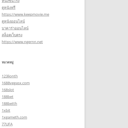
หนังชนโรง
ดูหนังฟรี
https://www.keepmovie.me
ดูหนังออนไลน์
บาคาร่าออนไลน์
สล็อตเว็บตรง
https://www.ngernn.net
หมวดหมู่
123lionth
1688vegasx.com
168slot
188bet
188betth
1xbit
1xgameth.com
77UFA