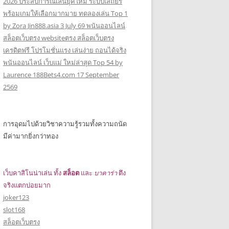
2026 ประสบการณ์เล่นยุคใหม่ ระบบเสถียร
พร้อมเกมให้เลือกมากมาย ทดลองเล่น Top 1
by Zora Jin888.asia 3 July 69 พนันออนไลน์
สล็อตเว็บตรง websiteตรง สล็อตเว็บตรง
เครดิตฟรี โปรโมชั่นแรง เล่นง่าย ถอนได้จริง
พนันออนไลน์ เว็บแม่ ใหม่ล่าสุด Top 54 by
Laurence 188Bets4.com 17 September
2569
การอุดมไปด้วยวิชาความรู้รวมทั้งความถนัด
มีค่ามากยิ่งกว่าทอง
เว็บคาสิโนน่าเล่น ทั้ง
สล็อต
และ
บาคาร่า
ตึง
จริงแตกบ่อยมาก
joker123
slot168
สล็อตเว็บตรง