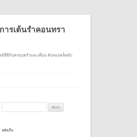
การเต้นรำคอนทรา
ี่ดีกับครอบครัวและเพื่อน ค้นพบเคล็ดลับ
ค้นหา
สำหรับ:
คลังเก็บ