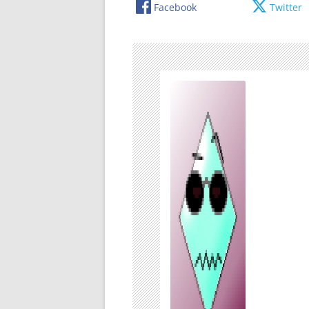
Facebook
Twitter