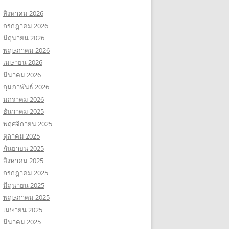
สิงหาคม 2026
กรกฎาคม 2026
มิถุนายน 2026
พฤษภาคม 2026
เมษายน 2026
มีนาคม 2026
กุมภาพันธ์ 2026
มกราคม 2026
ธันวาคม 2025
พฤศจิกายน 2025
ตุลาคม 2025
กันยายน 2025
สิงหาคม 2025
กรกฎาคม 2025
มิถุนายน 2025
พฤษภาคม 2025
เมษายน 2025
มีนาคม 2025