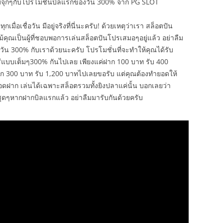
บจุกๆกับโปรโมชั่นบิลแรกของวัน 300% จาก PG SLOT
ื่อเชื่อวัน มีอยู่จริงที่นี่นะครับ! ด้วยเหตุว่าเรา สล็อตปัน
้คุณเป็นผู้ที่ชอบพอการเล่นสล็อตปันโปรเสมอๆอยู่แล้ว อย่าลืม
ัน 300% กับเราด้วยนะครับ โปรโมชั่นที่จะทำให้คุณได้รับ
รีแบบเต็มๆ300% กันไปเลย เพียงแค่ฝาก 100 บาท รับ 400
าก 300 บาท รับ 1,200 บาทไปเลยขอรับ แต่คุณต้องทำยอดให้
อดฝาก เล่นได้เฉพาะสล็อตรวมทั้งยิงปลาแค่นั้น บอกเลยว่า
ุดๆหากฝากบิลแรกแล้ว อย่าลืมมารับกันด้วยครับ