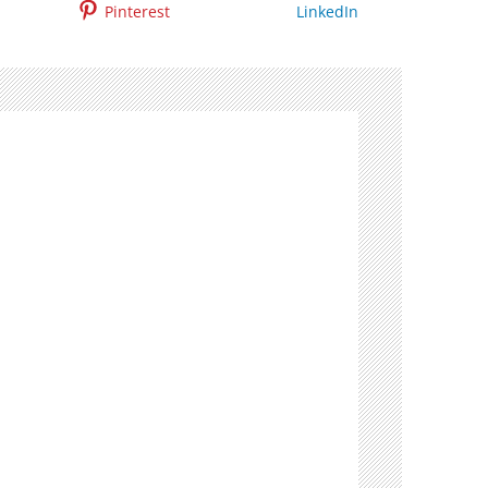
Pinterest
LinkedIn