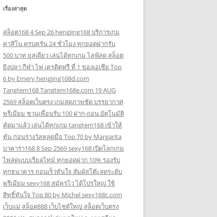
เรื่องล่าสุด
สล็อต168 4 Sep 26 hengjing168 บริการเกม
คาสิโน ครบครัน 24 ชั่วโมง ทุกยอดฝากรับ
500 บาท ยูสเดียว เล่นได้ทุกเกม ไลฟ์สด สล็อต
ยิงปลา กีฬา ไพ่ เครดิตฟรี ที่ 1 ของเอเชีย Top
6 by Emery hengjing168d.com
Tangtem168 Tangtem168e.com 19 AUG
2569 สล็อตเว็บตรง เกมสดภาพชัด บรรยากาศ
พรีเมียม ชวนเพื่อนรับ 100 ฝาก-ถอน อัตโนมัติ
คัดมาแล้ว เล่นได้ทุกเกม tangtem168 เข้าให้
ทัน ก่อนรางวัลหลุดมือ Top 70 by Margarita
บาคาร่า168 8 Sep 2569 sexy168 เปิดโลกเกม
ไพ่สดแบบเรียลไทม์ ทุกยอดฝาก 10% รองรับ
ทุกธนาคาร ถอนเร็วทันใจ สัมผัสโต๊ะสดระดับ
พรีเมียม sexy168 สมัครไว ได้โปรใหญ่ ใช้
สิทธิ์ทันใจ Top 80 by Michel sexy168c.com
เว็บแม่ สล็อต888 เว็บไซต์ใหญ่ สล็อตเว็บตรง