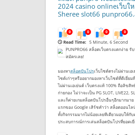
2024 casino onlineเว็บให
Sheree slot66 punpro66
0
0
0
0
Read Time:
5 Minute, 6 Second
PUNPRO66 สล็อตเว็บตรงแตกง่าย รั
สมัครเลย!
มองหา
สล็อตปันโปร
เว็บไซต์ตรงไม่ผ่านเอเ
ไซต์เก่าๆหรืออยากมองหาเว็บไซต์ที่ดีเยี่ยม
ไม่ผ่านเอเย่นต์ เว็บตรงแท้ 100% ถือลิขส
ก่ายกอง ไม่ว่าจะเป็น PG SLOT, LIVE22, 
และก็ค่ายเกมสล็อตปันโปรอื่นๆอีกมากมาย
แรกของ Google เสิร์ชคำว่า สล็อตออนไลน์ 
ทั้งกิจกรรมมากไม่น้อยเลยทีเดียวมอบให้กั
ประสบการณ์การเล่นสล็อตปันโปรที่ยอดเยี