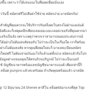
ึ้น เพราะว่าได้เล่นบนเว็บที่ยอดเยี่ยมนั่นเอง
นนี้ สมัครฟรีไม่เสียค่าใช้จ่าย สมัครง่าย มาสมัครกัน!
ุผลสำคัญที่คุณควรจะใช้บริการกับสล็อตเว็บตรงไม่ผ่านเอเย่นต์
ข้อดีและก็เหตุผลอีกเพียบเลยเยอะแยะเลยล่ะขอรับที่คุณควรมา
ป็นจริงเป็นจัง เพราะเหตุว่าพวกเราสามารถมอบประสบการณ์
ณได้อย่างไม่ต้องสงสัยขอรับ ไม่ว่าจะเป็นในเรื่องใด เราก็พร้อม
ณอย่างไม่ต้องสงสัย หากคุณพึงพอใจล่ะก็ มาลงทะเบียนสมัคร
หม่ฟรี ไม่ต้องจ่ายเงินอะไรก็แล้วแต่ทั้งปวง สมัครแล้วรับโปร
ข้อมูลต่างๆของคุณให้ครบถ้วนบริบูรณ์ ไม่ว่าจะเป็นเบอร์
้ใช้ บัญชีธนาคารพร้อมเลขบัญชีธนาคารแบงค์ เพียงเท่านี้ก็
สล็อต punpro แล้วล่ะครับผม ถ้าเกิดคุณพร้อมแล้ว มาสมัค
 12 มิถุนายน 24 Sheree คาสิโน สล็อต66มาแรงที่สุด Top