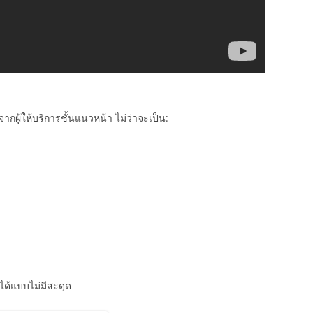
กผู้ให้บริการชั้นแนวหน้า ไม่ว่าจะเป็น:
ได้แบบไม่มีสะดุด