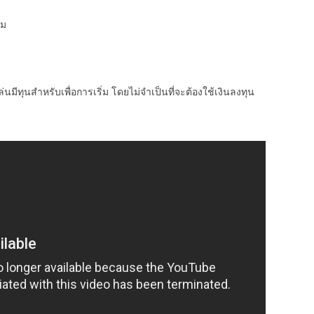
่ม
เล่นมีทุนสำหรับเพื่อการเริ่ม โดยไม่จำเป็นที่จะต้องใช้เงินลงทุน