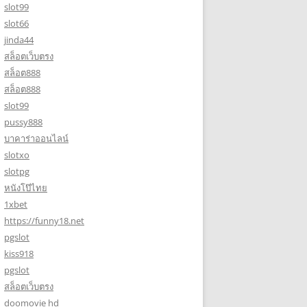
slot99
slot66
jinda44
สล็อตเว็บตรง
สล็อต888
สล็อต888
slot99
pussy888
บาคาร่าออนไลน์
slotxo
slotpg
หนังโป๊ไทย
1xbet
https://funny18.net
pgslot
kiss918
pgslot
สล็อตเว็บตรง
doomovie hd