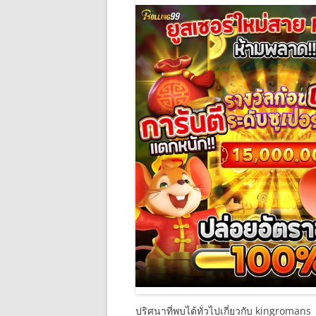
ปริศนาที่พบได้ทั่วไปเกี่ยวกับ kingromans