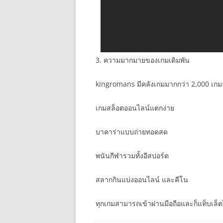
3. ความมากมายของเกมเดิมพัน
kingromans มีคลังเกมมากกว่า 2,000 เกมจา
เกมสล็อตออนไลน์แตกง่าย
บาคาร่าแบบถ่ายทอดสด
พนันกีฬารวมทั้งอีสปอร์ต
สลากกินแบ่งออนไลน์ และคีโน
ทุกเกมสามารถเข้าผ่านมือถือและก็แท็บเล็ต