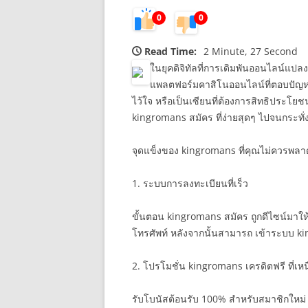
0
0
Read Time:
2 Minute, 27 Second
ในยุคดิจิทัลที่การเดิมพันออนไลน์แปล
แพลตฟอร์มคาสิโนออนไลน์ที่ตอบปัญหาผู
ไว้ใจ หรือเป็นเซียนที่ต้องการสิทธิประโยชน์
kingromans สมัคร ที่ง่ายสุดๆ ไปจนกระทั
จุดแข็งของ kingromans ที่คุณไม่ควรพลา
1. ระบบการลงทะเบียนที่เร็ว
ขั้นตอน kingromans สมัคร ถูกดีไซน์มาให้ใช
โทรศัพท์ หลังจากนั้นสามารถ เข้าระบบ ki
2. โปรโมชั่น kingromans เครดิตฟรี ที่เหน
รับโบนัสต้อนรับ 100% สำหรับสมาชิกใหม่