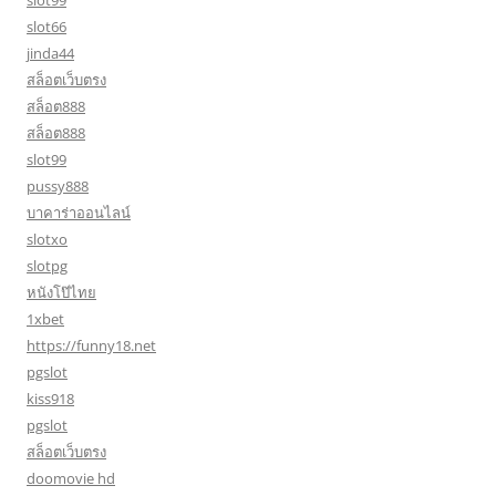
slot99
slot66
jinda44
สล็อตเว็บตรง
สล็อต888
สล็อต888
slot99
pussy888
บาคาร่าออนไลน์
slotxo
slotpg
หนังโป๊ไทย
1xbet
https://funny18.net
pgslot
kiss918
pgslot
สล็อตเว็บตรง
doomovie hd