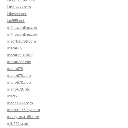
luckycat789.com
luis16888.com
luke999.net
lux555.net
m4newonline.com
m4newonline.com
mac1bet789.com
macau69
macau69 สมัคร
macau888.win
mario678
mario678.club
mario678.club
mario678.info
mars95
medee989.com
meekin365day.com
mercyrosa168.com
mib555s.com