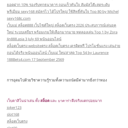
ยอดฝาก 10% รองรับทุกธนาคาร ถอนเร็วทันใจ สัมผัสโต๊ะสดระดับ
พรีเมียม sexy168 สมัครไว ได้โปรใหญ่ ใช้สิทธิ์ทันใจ Top 80 by Michel
sexy168c.com
เว็บแม่ สล็อต888 เว็บไซต์ใหญ่ สล็อตเว็บตรง 2026 ประสบการณ์เล่นยุค
ใหม่ ระบบเสถียร พร้อมเกมให้เลือกมากมาย ทดลองเล่น Top 1 by Zora
Jin888.asia 3 July 69 พนันออนไลน์
สล็อตเว็บตรง websiteตรง สล็อตเว็บตรง เครดิตฟรี โปรโมชั่นแรง เล่นง่าย
ถอนได้จริง พนันออนไลน์ เว็บแม่ ใหม่ล่าสุด Top 54 by Laurence
188Bets4.com 17 September 2569
การอุดมไปด้วยวิชาความรู้รวมทั้งความถนัดมีค่ามากยิ่งกว่าทอง
เว็บคาสิโนน่าเล่น ทั้ง
สล็อต
และ
บาคาร่า
ตึงจริงแตกบ่อยมาก
joker123
slot168
สล็อตเว็บตรง