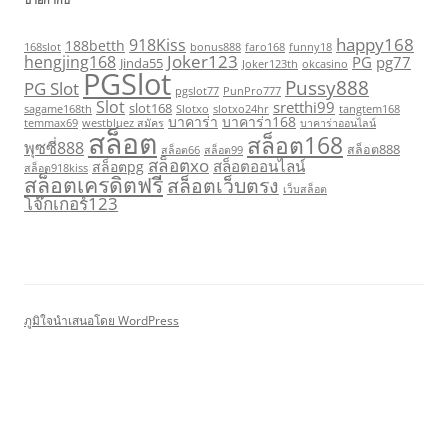
happy168
918Kiss
188betth
168slot
bonus888
faro168
funny18
Joker123
hengjing168
PG
pg77
Jinda55
Joker123th
okcasino
PGSlot
Pussy888
PG Slot
pgslot77
PunPro777
Slot
sretthi99
slot168
sagame168th
Slotxo
slotxo24hr
tangtem168
บาคาร่า
บาคาร่า168
temmax69
westbluez สมัคร
บาคาร่าออนไลน์
สล็อต
สล็อต168
พุซซี่888
สล็อต888
สล็อต66
สล็อต99
สล็อตxo
สล็อตออนไลน์
สล็อตpg
สล็อต918kiss
สล็อตเครดิตฟรี
สล็อตเว็บตรง
เว็บสล็อต
โจ๊กเกอร์123
ภูมิใจนำเสนอโดย WordPress