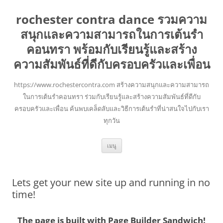
rochester contra dance รวมความ
สนุกและความสามารถในการเต้นรำ
คอนทรา พร้อมกับเรียนรู้และสร้าง
ความสัมพันธ์ที่ดีกับครอบครัวและเพื่อน
https://www.rochestercontra.com สร้างความสนุกและความสามารถ
ในการเต้นรำคอนทรา ร่วมกับเรียนรู้และสร้างความสัมพันธ์ที่ดีกับ
ครอบครัวและเพื่อน ค้นพบเคล็ดลับและวิธีการเต้นรำที่น่าสนใจไปกับเรา
ทุกวัน
ข้าม
เมนู
ไป
ยัง
เนื้อหา
Lets get your new site up and running in no
time!
The page is built with Page Builder Sandwich!