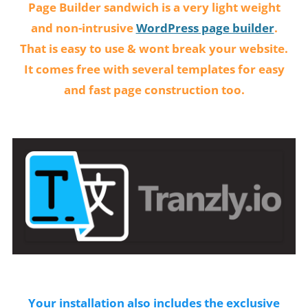
Page Builder sandwich is a very light weight
and non-intrusive
WordPress page builder
.
That is easy to use & wont break your website.
It comes free with several templates for easy
and fast page construction too.
Your installation also includes the exclusive