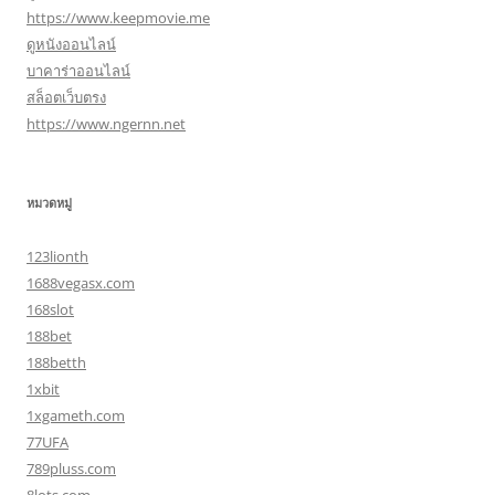
https://www.keepmovie.me
ดูหนังออนไลน์
บาคาร่าออนไลน์
สล็อตเว็บตรง
https://www.ngernn.net
หมวดหมู่
123lionth
1688vegasx.com
168slot
188bet
188betth
1xbit
1xgameth.com
77UFA
789pluss.com