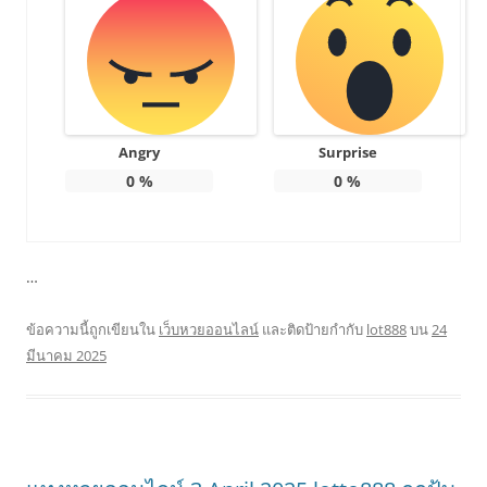
Angry
Surprise
0
%
0
%
…
ข้อความนี้ถูกเขียนใน
เว็บหวยออนไลน์
และติดป้ายกำกับ
lot888
บน
24
มีนาคม 2025