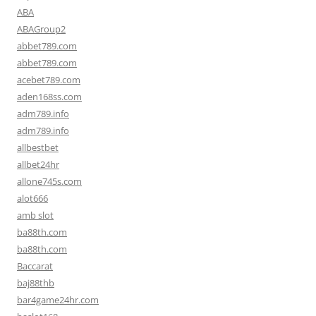
ABA
ABAGroup2
abbet789.com
abbet789.com
acebet789.com
aden168ss.com
adm789.info
adm789.info
allbestbet
allbet24hr
allone745s.com
alot666
amb slot
ba88th.com
ba88th.com
Baccarat
baj88thb
bar4game24hr.com