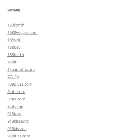
หมวดหมู่
123lionth
1688vegasx.com
168slot
188bet
188betth
1xbit
1xgameth.com
77UFA
789pluss.com
8lots.com
8lots.com
8lots.me
918Kiss
918kissauto
918kissme
9kpluss.com