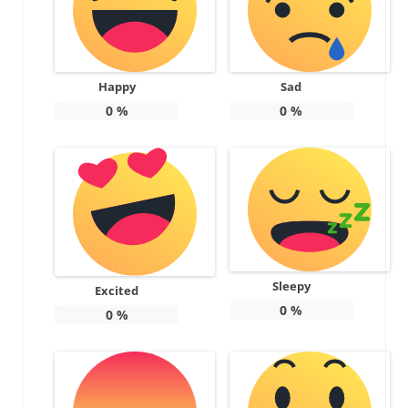
Happy
Sad
0
%
0
%
Sleepy
Excited
0
%
0
%