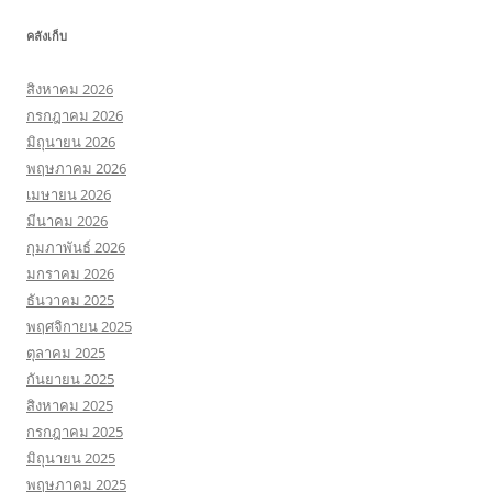
คลังเก็บ
สิงหาคม 2026
กรกฎาคม 2026
มิถุนายน 2026
พฤษภาคม 2026
เมษายน 2026
มีนาคม 2026
กุมภาพันธ์ 2026
มกราคม 2026
ธันวาคม 2025
พฤศจิกายน 2025
ตุลาคม 2025
กันยายน 2025
สิงหาคม 2025
กรกฎาคม 2025
มิถุนายน 2025
พฤษภาคม 2025