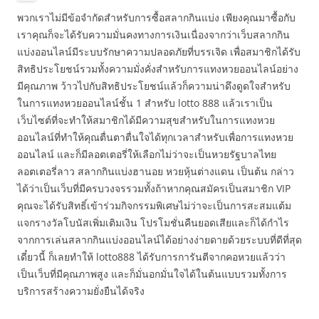
พวกเราไม่มีข้อจำกัดสำหรับการซื้อสลากกินแบ่ง เพียงคุณมาซื้อกับ
เราคุณก็จะได้รับความมั่นคงทางการเงินเนื่องจากว่าเว็บสลากกิน
แบ่งออนไลน์มีระบบรักษาความปลอดภัยที่บรรเจิด เพื่อสมาชิกได้รับ
สิทธิประโยชน์รวมทั้งความมั่งคั่งสำหรับการแทงหวยออนไลน์อย่าง
มีคุณภาพ ว้าวไปกับสิทธิประโยชน์แล้วก็ความน่าดึงดูดใจสำหรับ
ในการแทงหวยออนไลน์ชั้น 1 สำหรับ lotto 888 แล้วเราเป็น
เว็บไซต์ที่จะทำให้สมาชิกได้มีความสุขสำหรับในการแทงหวย
ออนไลน์ที่ทำให้คุณตื่นตาตื่นใจได้ทุกเวลาสำหรับเพื่อการแทงหวย
ออนไลน์ และก็มีลอตเตอรี่ให้เลือกไม่ว่าจะเป็นหวยรัฐบาลไทย
ลอตเตอรี่ลาว สลากกินแบ่งฮานอย หวยหุ้นต่างแดน เป็นต้น กล่าว
ได้ว่าเป็นเว็บที่มีครบวงจรรวมทั้งถ้าหากคุณสมัครเป็นสมาชิก VIP
คุณจะได้รับสิทธิ์เข้าร่วมกิจกรรมพิเศษไม่ว่าจะเป็นการสะสมแต้ม
แจกรางวัลโบนัสเพิ่มเติมเงิน โปรโมชั่นคืนยอดเสียและก็ได้กำไร
จากการเล่นสลากกินแบ่งออนไลน์ได้อย่างง่ายดายด้วยระบบที่ดีที่สุด
เดี๋ยวนี้ ก็เลยทำให้ lotto888 ได้รับการการันตีจากคอหวยแล้วว่า
เป็นเว็บที่มีคุณภาพสูง และก็มั่นอกมั่นใจได้ในต้นแบบรวมทั้งการ
บริการสร้างความยั่งยืนได้จริง