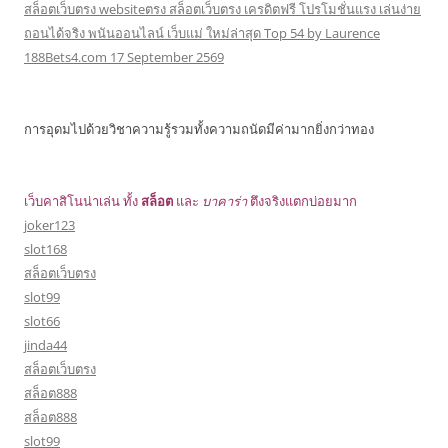
สล็อตเว็บตรง websiteตรง สล็อตเว็บตรง เครดิตฟรี โปรโมชั่นแรง เล่นง่าย
ถอนได้จริง พนันออนไลน์ เว็บแม่ ใหม่ล่าสุด Top 54 by Laurence
188Bets4.com 17 September 2569
การอุดมไปด้วยวิชาความรู้รวมทั้งความถนัดมีค่ามากยิ่งกว่าทอง
เว็บคาสิโนน่าเล่น ทั้ง
สล็อต
และ
บาคาร่า
ตึงจริงแตกบ่อยมาก
joker123
slot168
สล็อตเว็บตรง
slot99
slot66
jinda44
สล็อตเว็บตรง
สล็อต888
สล็อต888
slot99