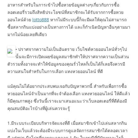
อาหารสำหรับในการเข้าไปซื้อหวยข้อมูลต่างๆเกี่ยวกับการซื้อ
ลอตเตอรี่รวมถึงสิทธิประโยชน์ที่สมาชิกจะได้รับจากการซื้อหวย
ออนไลน์ด้วย
lotto888
หากไม่มีระบบนี้ก็จะมีผลให้คุณไม่สามารถ
ซื้อสลากกินแบ่งอย่างเป็นทางการได้ และก็กำเนิดปัญหาอื่นๆตามมา
มากไม่น้อยเลยทีเดียว
• ปราศจากความไม่เป็นอันตราย เว็บไซต์หวยออนไลน์ทั่วๆไป
นั้นจะมีการเปิดเผยข้อมูลสมาชิกทำให้ปราศจากความเป็นส่วน
ตัวรวมทั้งอาจจะทำให้ข้อมูลของคุณรั่วไหลก็เป็นได้ก็เลยจึงควรมี
ความสนใจสำหรับในการเลือก แทงหวยออนไลน์ ที่ดี
แม้คุณไม่ได้อยากประสบพบเจอกับปัญหาพวกนี้ สำหรับเพื่อการซื้อ
หวยออนไลน์จำเป็นมากที่จะจำต้องเลือก แทงหวยออนไลน์ ให้ดีแล้ว
ก็มีคุณภาพสูง ซึ่งวันนี้เราจะมาเสนอแนะว่าเว็บลอตเตอรี่ที่ดีต้องมี
คุณสมบัติอะไรบ้างที่ผู้เล่นควรจะรู้
1.มีระบบระเบียบบริหารจัดแจงที่ดี เมื่อสมาชิกเข้าไปเล่นสลากกิน
แบ่งในเว็บแล้วจะต้องมีระบบการดูแลจัดการสมาชิกได้ตลอดเวลา
มี admin มือโปรที่คอยดูแลตลอด 1 วัน ในกรณีที่มีปัญหาอะไรก็