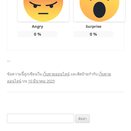
Angry
Surprise
0
%
0
%
…
ข้อความนี้ถูกเขียนใน
เว็บหวยออนไลน์
และติดป้ายกำกับ
เว็บหวย
ออนไลน์
บน
10 มีนาคม 2025
ค้นหา
สำหรับ: