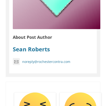
About Post Author
Sean Roberts
noreply@rochestercontra.com