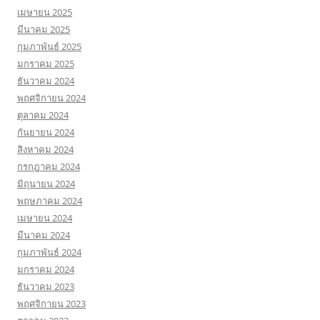
เมษายน 2025
มีนาคม 2025
กุมภาพันธ์ 2025
มกราคม 2025
ธันวาคม 2024
พฤศจิกายน 2024
ตุลาคม 2024
กันยายน 2024
สิงหาคม 2024
กรกฎาคม 2024
มิถุนายน 2024
พฤษภาคม 2024
เมษายน 2024
มีนาคม 2024
กุมภาพันธ์ 2024
มกราคม 2024
ธันวาคม 2023
พฤศจิกายน 2023