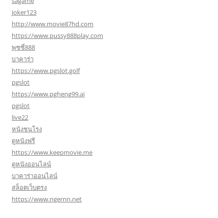
sagame
joker123
http://www.movie87hd.com
https://www.pussy888play.com
พุซซี่888
บาคาร่า
https://www.pgslot.golf
pgslot
https://www.pgheng99.ai
pgslot
live22
หนังชนโรง
ดูหนังฟรี
https://www.keepmovie.me
ดูหนังออนไลน์
บาคาร่าออนไลน์
สล็อตเว็บตรง
https://www.ngernn.net