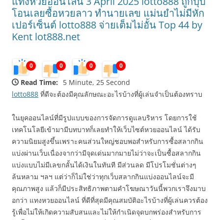
แทงหวยออนไลน์ 3 April 2025 lotto888 ถูกปุ้บ
โอนเลยซื้อหวยลาว ทำนายเลข แม่นยำไม่มีหัก
เปอร์เซ็นต์ lotto888 จ่ายเต็มไม่อั้น Top 44 by
Kent lot888.net
0
0
0
0
Read Time:
5 Minute, 25 Second
lotto888
ที่ดีจะต้องมีคุณลักษณะอะไรบ้างที่ผู้เล่นจำเป็นต้องทราบ
ในยุคออนไลน์ที่มีรูปแบบของการจัดการดูแลบริหาร โดยการใช้
เทคโนโลยีเข้ามามีบทบาทก็เลยทำให้เว็บไซต์หวยออนไลน์ ได้รับ
ความนิยมสูงขึ้นเพราะคนส่วนใหญ่ชอบพอสำหรับการซื้อสลากกิน
แบ่งผ่านเว็บเนื่องจากว่ามีจุดเด่นมากมายไม่ว่าจะเป็นซื้อสลากกิน
แบ่งแบบไม่มีเลขกลั้นได้เงินในทันที มีส่วนลด มีโปรโมชั่นต่างๆ
ล้นหลาม ฯลฯ แต่ว่าก็ไม่ใช่ว่าทุกเว็บสลากกินแบ่งออนไลน์จะมี
คุณภาพสูง แล้วก็มีประสิทธิภาพตามคำโฆษณาวันนี้พวกเราจึงมาบ
อกว่า แทงหวยออนไลน์ ที่ดีที่สุดมีคุณสมบัติอะไรบ้างที่ผู้เล่นควรต้อง
รู้เพื่อไม่ให้เกิดความสับสนและไม่ให้กำเนิดจุดบกพร่องสำหรับการ