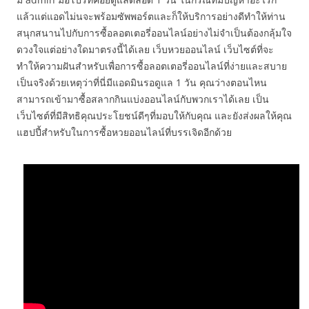
แล้วแต่แอดไม่นจะพร้อมซัพพอร์ตและก็ให้บริการอย่างดีทำให้ท่าน
สนุกสนานไปกับการซื้อลอตเตอรี่ออนไลน์อย่างไม่จำเป็นต้องกลุ้มใจ
ดวงใจแต่อย่างใดมาตรงนี้ได้เลย เว็บหวยออนไลน์ เว็บไซต์ที่จะ
ทำให้ความฝันสำหรับเพื่อการซื้อลอตเตอรี่ออนไลน์ที่ง่ายและสบาย
เป็นจริงด้วยเหตุว่าที่นี่มีแอดมินรอดูแล 1 วัน คุณว่างตอนไหน
สามารถเข้ามาซื้อสลากกินแบ่งออนไลน์กับพวกเราได้เลย เป็น
เว็บไซต์ที่มีสิทธิคุณประโยชน์ดีๆที่มอบให้กับคุณ และยังส่งผลให้คุณ
แฮปปี้สำหรับในการซื้อหวยออนไลน์ที่บรรเจิดอีกด้วย