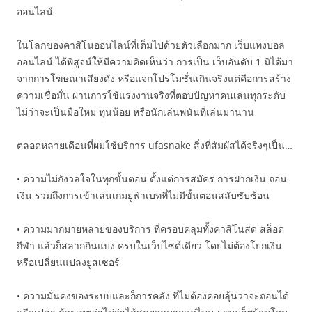
ออนไลน์
ในโลกของคาสิโนออนไลน์ที่เต็มไปด้วยตัวเลือกมาก เว็บแทงบอล
ออนไลน์ ได้พิสูจน์ให้มีความคิดเห็นว่า การเป็น เว็บอันดับ 1 มิได้มา
จากการโฆษณาเสียงดัง หรือแจกโปรโมชั่นเกินจริงแต่คือการสร้าง
ความเชื่อมั่น ผ่านการใช้แรงงานจริงที่ตอบปัญหาคนเล่นทุกระดับ
ไม่ว่าจะเป็นมือใหม่ ทุนน้อย หรือนักเล่นพนันที่เล่นมานาน
ตลอดหลายเดือนที่ผมใช้บริการ ufasnake สิ่งที่สัมผัสได้จริงๆเป็น…
• ความไม่กังวลใจในทุกขั้นตอน ตั้งแต่การสมัคร การฝากเงิน ถอน
เงิน รวมถึงการเข้าเล่นเกมยูฟ่าเบทที่ไม่มีขั้นตอนสลับซับซ้อน
• ความมากมายหลายของบริการ ที่ครอบคลุมทั้งคาสิโนสด สล็อต
กีฬา แล้วก็สลากกินแบ่ง ครบในเว็บไซต์เดียว โดยไม่ต้องโยกเงิน
หรือเปลี่ยนแปลงยูสเซอร์
• ความมั่นคงของระบบและก็การคลัง ที่ไม่ต้องคอยลุ้นว่าจะถอนได้