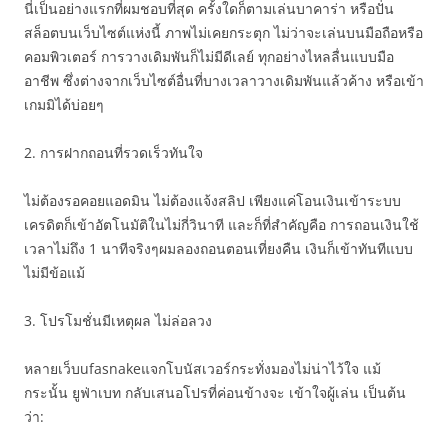
นี่เป็นอย่างแรกที่ผมชอบที่สุด ครั้งใดก็ตามเล่นบาคาร่า หรือปั่น
สล็อตบนเว็บไซต์แห่งนี้ ภาพไม่เคยกระตุก ไม่ว่าจะเล่นบนมือถือหรือ
คอมพิวเตอร์ การวางเดิมพันก็ไม่มีดีเลย์ ทุกอย่างไหลลื่นแบบมือ
อาชีพ ซึ่งต่างจากเว็บไซต์อื่นที่บางเวลาวางเดิมพันแล้วค้าง หรือเข้า
เกมมิได้บ่อยๆ
2. การฝากถอนที่รวดเร็วทันใจ
ไม่ต้องรอคอยแอดมิน ไม่ต้องแจ้งสลิป เพียงแค่โอนเงินเข้าระบบ
เครดิตก็เข้าอัตโนมัติในไม่กี่วินาที และก็ที่สำคัญคือ การถอนเงินใช้
เวลาไม่ถึง 1 นาทีจริงๆผมลองถอนตอนเที่ยงคืน เงินก็เข้าทันทีแบบ
ไม่มีข้อแม้
3. โปรโมชั่นมีเหตุผล ไม่ล่อลวง
หลายเว็บufasnakeแจกโบนัสเวอร์กระทั่งมองไม่น่าไว้ใจ แม้
กระนั้น ยูฟ่าเบท กลับเสนอโปรที่ค่อนข้างจะ เข้าใจผู้เล่น เป็นต้น
ว่า: