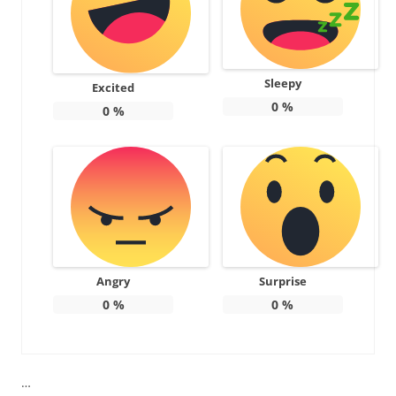
Sleepy
Excited
0
%
0
%
Angry
Surprise
0
%
0
%
…