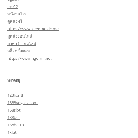
live22
หนังชนโรง
ดูหนังฟรี
https://www.keepmovie.me
ดูหนังออนไลน์
บาคาร่าออนไลน์
สล็อตเว็บตรง
https://www.ngernn.net
หมวดหมู่
123lionth
1688vegasx.com
168slot
188bet
188betth
1xbit