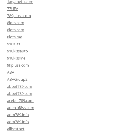
1xgameth.com
77UFA
789pluss.com
8lots.com
8lots.com
8lots.me
918Kiss
918kissauto
918kissme
9kpluss.com
ABA
ABAGroup2
abbet789.com
abbet789.com
acebet789.com
aden168ss.com
adm789.info
adm789.info
allbestbet