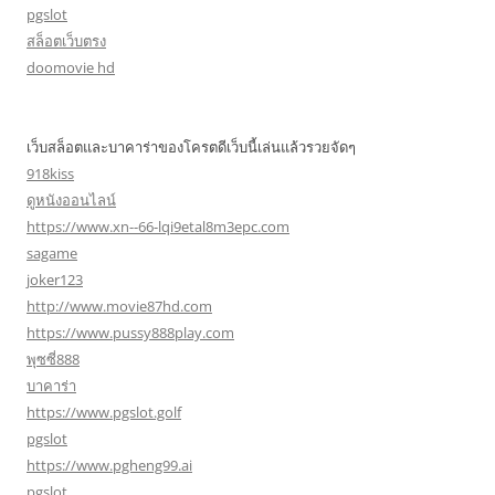
pgslot
สล็อตเว็บตรง
doomovie hd
เว็บสล็อตและบาคาร่าของโครตดีเว็บนี้เล่นแล้วรวยจัดๆ
918kiss
ดูหนังออนไลน์
https://www.xn--66-lqi9etal8m3epc.com
sagame
joker123
http://www.movie87hd.com
https://www.pussy888play.com
พุซซี่888
บาคาร่า
https://www.pgslot.golf
pgslot
https://www.pgheng99.ai
pgslot