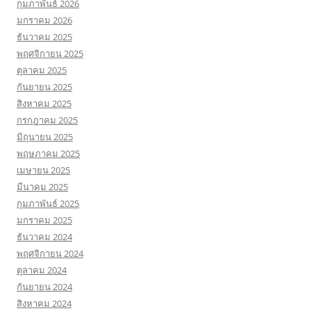
กุมภาพันธ์ 2026
มกราคม 2026
ธันวาคม 2025
พฤศจิกายน 2025
ตุลาคม 2025
กันยายน 2025
สิงหาคม 2025
กรกฎาคม 2025
มิถุนายน 2025
พฤษภาคม 2025
เมษายน 2025
มีนาคม 2025
กุมภาพันธ์ 2025
มกราคม 2025
ธันวาคม 2024
พฤศจิกายน 2024
ตุลาคม 2024
กันยายน 2024
สิงหาคม 2024