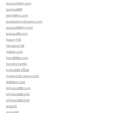
future24bet.com
gaojing888
gem99ths.com
goatbetroyalcasino.com
goatza888fin.com
gobaza88.com
happy168
hengjing168
hi6bet.com
hiso8888s.com
hongkong456
hydra888 สล็อต
hyperclub-casino.com
ib888pro.bet
infyplus888.com
infyplus888.info
infyplus888.info
jinda55
jinda888