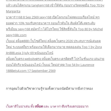
แล้ว เล่นได้ทุกเกม tangtem168 เข้าให้ทัน ก่อนรางวัลหลุดมือ Top 70 by
Margarita
บาคาร่า168 8 Sep 2569 sexy168 เปิดโลกเกมไพ่สดแบบเรียลไทม์ ทุก
ยอดฝาก 10% รองรับทุกธนาคาร ถอนเร็วทันใจ สัมผัสโต๊ะสดระดับ
พรีเมียม sexy168 สมัครไว ได้โปรใหญ่ ใช้สิทธิ์ทันใจ Top 80 by Michel
sexy168c.com
เว็บแม่ สล็อต888 เว็บไซต์ใหญ่ สล็อตเว็บตรง 2026 ประสบการณ์เล่นยุค
ใหม่ ระบบเสถียร พร้อมเกมให้เลือกมากมาย ทดลองเล่น Top 1 by Zora
Jin888.asia 3 July 69 พนันออนไลน์
สล็อตเว็บตรง websiteตรง สล็อตเว็บตรง เครดิตฟรี โปรโมชั่นแรง เล่นง่าย
ถอนได้จริง พนันออนไลน์ เว็บแม่ ใหม่ล่าสุด Top 54 by Laurence
188Bets4.com 17 September 2569
การอุดมไปด้วยวิชาความรู้รวมทั้งความถนัดมีค่ามากยิ่งกว่าทอง
เว็บคาสิโนน่าเล่น ทั้ง
สล็อต
และ
บาคาร่า
ตึงจริงแตกบ่อยมาก