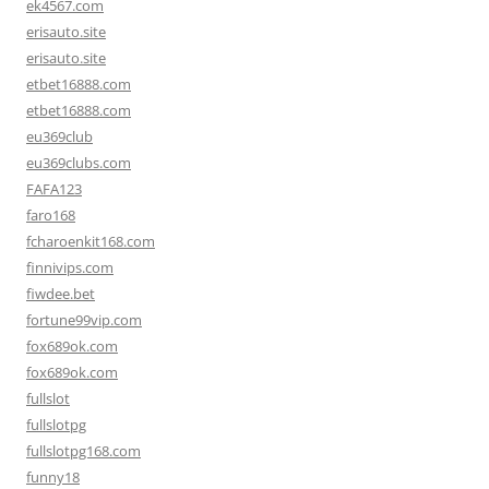
ek4567.com
erisauto.site
erisauto.site
etbet16888.com
etbet16888.com
eu369club
eu369clubs.com
FAFA123
faro168
fcharoenkit168.com
finnivips.com
fiwdee.bet
fortune99vip.com
fox689ok.com
fox689ok.com
fullslot
fullslotpg
fullslotpg168.com
funny18