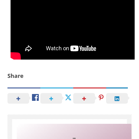
Share