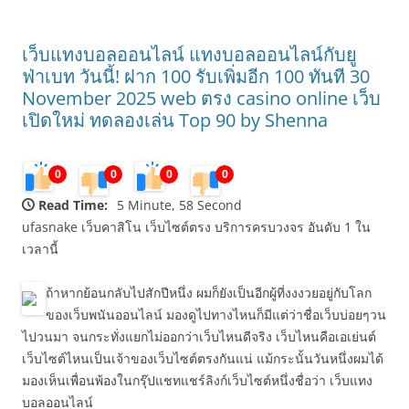
เว็บแทงบอลออนไลน์ แทงบอลออนไลน์กับยู
ฟ่าเบท วันนี้! ฝาก 100 รับเพิ่มอีก 100 ทันที 30
November 2025 web ตรง casino online เว็บ
เปิดใหม่ ทดลองเล่น Top 90 by Shenna
0
0
0
0
Read Time:
5 Minute, 58 Second
ufasnake เว็บคาสิโน เว็บไซต์ตรง บริการครบวงจร อันดับ 1 ใน
เวลานี้
ถ้าหากย้อนกลับไปสักปีหนึ่ง ผมก็ยังเป็นอีกผู้ที่งงงวยอยู่กับโลก
ของเว็บพนันออนไลน์ มองดูไปทางไหนก็มีแต่ว่าชื่อเว็บบ่อยๆวน
ไปวนมา จนกระทั่งแยกไม่ออกว่าเว็บไหนดีจริง เว็บไหนคือเอเย่นต์
เว็บไซต์ไหนเป็นเจ้าของเว็บไซต์ตรงกันแน่ แม้กระนั้นวันหนึ่งผมได้
มองเห็นเพื่อนพ้องในกรุ๊ปแชทแชร์ลิงก์เว็บไซต์หนึ่งชื่อว่า เว็บแทง
บอลออนไลน์