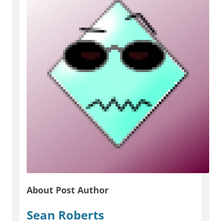
About Post Author
Sean Roberts