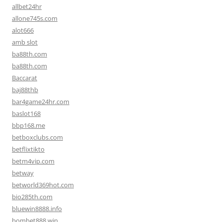
allbet24hr
allone745s.com
alot666
amb slot
ba88th.com
ba88th.com
Baccarat
baj88thb
bar4game24hr.com
baslot168
bbp168.me
betboxclubs.com
betflixtikto
betm4vip.com
betway
betworld369hot.com
bio285th.com
bluewin8888.info
bombet888.win