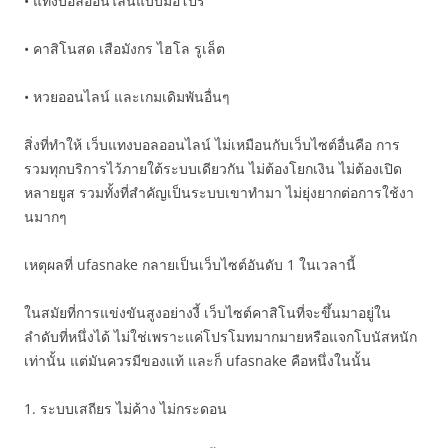
• แทงบอลออนไลน์แบบมือโปร
• คาสิโนสด เสือมังกร ไฮโล รูเล็ต
• หวยออนไลน์ และเกมเดิมพันอื่นๆ
สิ่งที่ทำให้ เว็บแทงบอลออนไลน์ ไม่เหมือนกับเว็บไซต์อื่นคือ การ
รวมทุกบริการไว้ภายใต้ระบบเดียวกัน ไม่ต้องโยกเงิน ไม่ต้องเปิด
หลายยูส รวมทั้งที่สำคัญเป็นระบบเขาทำมา ไม่ยุ่งยากต่อการใช้งา
นมากๆ
เหตุผลที่ ufasnake กลายเป็นเว็บไซต์อันดับ 1 ในเวลานี้
ในสมัยที่การแข่งขันสูงอย่างงี้ เว็บไซต์คาสิโนที่จะขึ้นมาอยู่ใน
ลำดับที่หนึ่งได้ ไม่ใช่เพราะแค่โปรโมทมากมายหรือแจกโบนัสหนัก
เท่านั้น แต่มันควรมีของแท้ และก็ ufasnake คือหนึ่งในนั้น
1. ระบบเสถียร ไม่ค้าง ไม่กระดอน