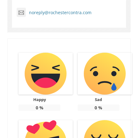
noreply@rochestercontra.com
Happy
Sad
0
%
0
%