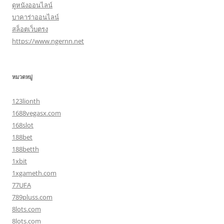
ดูหนังออนไลน์
บาคาร่าออนไลน์
สล็อตเว็บตรง
https://www.ngernn.net
หมวดหมู่
123lionth
1688vegasx.com
168slot
188bet
188betth
1xbit
1xgameth.com
77UFA
789pluss.com
8lots.com
8lots.com