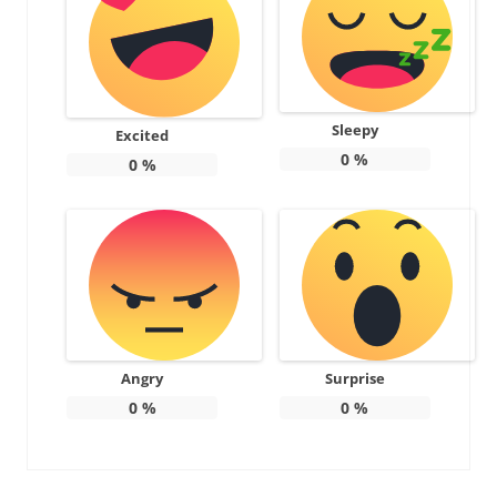
Sleepy
Excited
0
%
0
%
Angry
Surprise
0
%
0
%