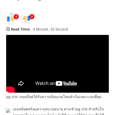
0
0
Read Time:
4 Minute, 33 Second
pg slot เกมสล็อตได้รับความนิยมเกมไหนทำเงินเหมาะสมที่สุด
เล่นสล็อตพร้อมความสบายสบาย ทางเข้าpg slot สำหรับใน