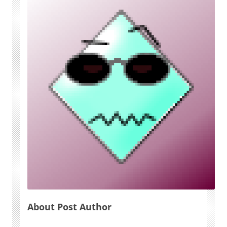
About Post Author