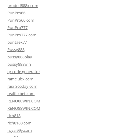
proded888x.com
PunPro66
PunPro66.com
PunPro777
PunPro777.com
puntaek77
Pussy888
pussy888play
pussy888win
qr code generator
ramclubx.com
rasri365day.com
realflikbet.com
RENO88WIN.COM
RENO88WIN.COM
rich818
rich8188.com
royal99y.com