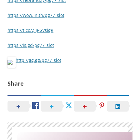
https://rebrand.ly/pg77_slot
https://wow.in.th/pg77_slot
https://t.co/ZJJPGvsigR
https://is.gd/pg77_slot
http://gg.gg/pg77_slot
Share