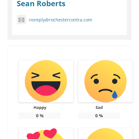
Sean Roberts
noreply@rochestercontra.com
Happy
Sad
0
%
0
%