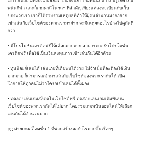
เอาไว้เพียบ มีทั้งยังเกมสล็อต เกมยิงปลา เกมพนันกีฬา เกมรูเล็ต เกม
พนันกีฬา และก็เกมคาสิโนฯลฯ ที่สำคัญเพียงแค่ลงทะเบียนกับเว็บ
ของพวกเรา เราก็ได้รวบรวมเหตุผลที่ทำให้ผู้คนจำนวนมากอยาก
เข้าเล่นกับเว็บไซต์ของพวกเรามาฝาก จะมีเหตุผลอะไรบ้างไปดูกันดี
กว่า
• มีโปรโมชั่นเครดิตฟรีให้เลือกมากมาย สามารถกดรับโปรโมชั่น
เครดิตฟรี เพื่อใช้เป็นเงินลงทุนการเข้าเล่นกันได้อีกด้วย
• ทุนน้อยก็เล่นได้ เล่นเกมที่เดิมพันได้ง่าย ไม่จำเป็นที่จะต้องใช้เงิน
มากมาย ก็สามารถเข้ามาเล่นกับเว็บไซต์ของพวกเรากันได้ เปิด
โอกาสให้ทุกคนไม่ว่าใครก็เข้าเล่นได้ทั้งผอง
• ทดลองเล่นเกมสล็อตในเว็บไซต์ฟรี ทดสอบเล่นเกมเดิมพันบน
เว็บไซต์ของพวกเรากันได้ไม่ยาก โดยรวมเกมพนันออนไลน์ให้เลือก
เล่นกันได้จำนวนมาก
pg ค่ายเกมสล็อตชั้น 1 ที่ช่วยสร้างผลกำไรมากขึ้นเรื่อยๆ