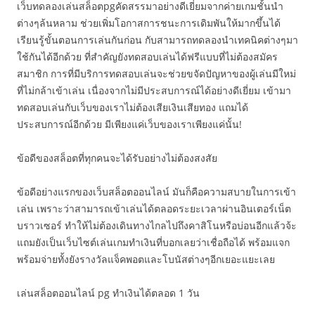
เว็บทดลองเล่นสล็อตpgคัดสรรมาอย่างดีเยี่ยมจากค่ายเกมชั้นนำ
ต่างๆล้นหลาม ช่วยเพิ่มโอกาสการชนะการเดิมพันให้มากขึ้นได้
เรียนรู้ขั้นตอนการเล่นกันก่อน กับสามารถทดลองนำเทคนิคต่างๆมา
ใช้กันได้อีกด้วย ที่สำคัญยังทดสอบเล่นได้ฟรีแบบที่ไม่ต้องสมัคร
สมาชิก การที่มีบริการทดสอบเล่นจะช่วยขจัดปัญหาของผู้เล่นมีใหม่
ที่ไม่กล้าเข้าเล่น เนื่องจากไม่มีประสบการณ์ได้อย่างดีเยี่ยม เข้ามา
ทดสอบเล่นกับเว็บของเราไม่ต้องเสียเงินเสียทอง แถมได้
ประสบการณ์อีกด้วย มีเพียงแค่เว็บของเราเพียงแค่นั้น!
ข้อดีของสล็อตที่ทุกคนจะได้รับอย่างไม่ต้องสงสัย
ข้อดีอย่างแรกของเว็บสล็อตออนไลน์ มันก็คือความสบายในการเข้า
เล่น เพราะว่าสามารถเข้าเล่นได้ตลอดระยะเวลาผ่านอินเตอร์เน็ต
บราวเซอร์ ทำให้ไม่ต้องเดินทางไกลไปถึงคาสิโนหรือบ่อนอีกแล้วจ้ะ
แถมยังเป็นเว็บไซต์เล่นเกมทำเงินที่บอกเลยว่าเชื่อถือได้ พร้อมแจก
พร้อมจ่ายทั้งยังรางวัลแจ็คพอตและโบนัสต่างๆอีกเยอะแยะเลย
เล่นสล็อตออนไลน์ pg ทำเงินได้ตลอด 1 วัน