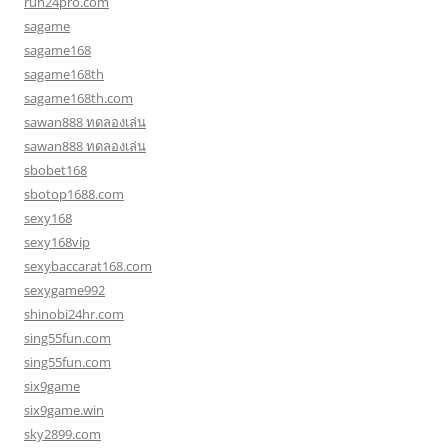
run24pro.com
sagame
sagame168
sagame168th
sagame168th.com
sawan888 ทดลองเล่น
sawan888 ทดลองเล่น
sbobet168
sbotop1688.com
sexy168
sexy168vip
sexybaccarat168.com
sexygame992
shinobi24hr.com
sing55fun.com
sing55fun.com
six9game
six9game.win
sky2899.com