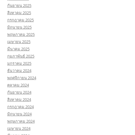
กันยายน 2025
สิงหาคม 2025
กรกฎาคม 2025
มิถุนายน 2025
พฤษภาคม 2025
เมษายน 2025
มีนาคม 2025
กุมภาพันธ์ 2025
มกราคม 2025
ธันวาคม 2024
พฤศจิกายน 2024
ตุลาคม 2024
กันยายน 2024
สิงหาคม 2024
กรกฎาคม 2024
มิถุนายน 2024
พฤษภาคม 2024
เมษายน 2024