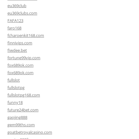
eu369club
eu369clubs.com
FAFA123
faro168
fcharoenkit168.com
finnivips.com
fiwdee.bet
fortune99vip.com
fox689ok.com
fox689ok.com
fullslot
fullslotpg
fullslotpg168.com
funny18
future24bet.com
gaojing888
gem99ths.com
goatbetroyalcasino.com