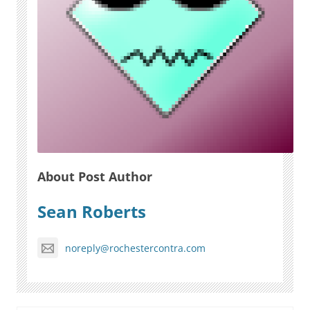
About Post Author
Sean Roberts
noreply@rochestercontra.com