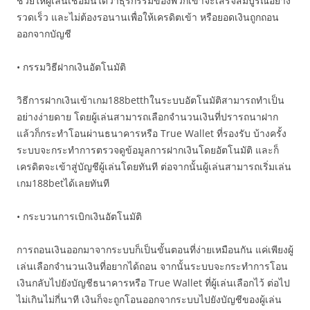
ช่วยให้ผู้เล่นเชื่อมั่นได้ว่าธุรกรรมของพวกเขาจะเสร็จสมบูรณ์อย่าง
รวดเร็ว และไม่ต้องรอนานเพื่อให้เครดิตเข้า หรือยอดเงินถูกถอน
ออกจากบัญชี
• กรรมวิธีฝากเงินอัตโนมัติ
วิธีการฝากเงินเข้าเกม188betthในระบบอัตโนมัติสามารถทำเป็น
อย่างง่ายดาย โดยผู้เล่นสามารถเลือกจำนวนเงินที่ปรารถนาฝาก
แล้วก็กระทำโอนผ่านธนาคารหรือ True Wallet ที่รองรับ บ้างครั้ง
ระบบจะกระทำการตรวจดูข้อมูลการฝากเงินโดยอัตโนมัติ และก็
เครดิตจะเข้าสู่บัญชีผู้เล่นโดยทันที ต่อจากนั้นผู้เล่นสามารถเริ่มเล่น
เกม188betได้เลยทันที
• กระบวนการเบิกเงินอัตโนมัติ
การถอนเงินออกมาจากระบบก็เป็นขั้นตอนที่ง่ายเหมือนกัน แค่เพียงผู้
เล่นเลือกจำนวนเงินที่อยากได้ถอน จากนั้นระบบจะกระทำการโอน
เงินกลับไปยังบัญชีธนาคารหรือ True Wallet ที่ผู้เล่นเลือกไว้ ต่อไป
ไม่เกินไม่กี่นาที เงินก็จะถูกโอนออกจากระบบไปยังบัญชีของผู้เล่น