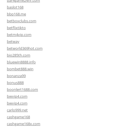
bar4game24hr.com
baslot168
bbp168.me
betboxclubs.com
betflixtikto
betm4vip.com
betway
betworld369hot.com
bio285th.com
bluewin8888.info
bombet888.win
bonanza99
bonus888
boonlert1688.com
bwvip4.com
bwvip4.com
carlo999.net
cashgame168
cashgame168x.com