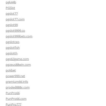
pgk44b
PGSlot
pgslot77
pgslot77.com
pgslot99
pgslot9999.co
pgslot999bets.com
pgslotceo
pgslotfish
pgslotth
pgx62game.com
pgzeus88win.com
pokbet
power999.net
premium66.info
proded888x.com
PunPro66
PunPro66.com
PunPro777