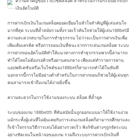
ความสำคัญของ เว็บไซต์สล็อต สำหรับในการมีระบบฝากเบิก
เงินอัตโนมัติ
การฝากเบิกเงินในเกมสล็อตยอดเยี่ยมในหัวใจสำคัญที่ผู้เล่นสนใจ
มากที่สุด ระบบที่ล้ำสมัยรวมทั้งรวดเร็วทันใจช่วยให้ผู้เล่น188betมี
ความสะดวกสบายในการทำธุรกรรม ไม่ว่าจะเป็นการฝากเงินเพื่อ
เพิ่มเติมเครดิต หรือการถอนเงินที่ชนะจากการเล่นเกมสล็อต ระบบ
การฝากถอนอัตโนมัติทำให้แนวทางการทำธุรกรรมพวกนี้สามารถ
ทำได้โดยไม่ต้องรอคิวหรือผ่านคนกลาง เพียงแต่ทำรายการผ่าน
แอปพลิเคชันหรือเว็บไซต์ของ188betก็สามารถทำได้ในทันที
นอกจากนี้การไม่มีอย่างต่ำสำหรับในการฝากถอนก็ช่วยให้ผู้เล่นทุก
คนสามารถเข้าถึงเกมได้ง่ายยิ่งขึ้น
ความสะดวกในการใช้งานของระบบ สล็อต ที่ล้ำยุค
ระบบของเกม 188betth ที่ทันสมัยนั้นถูกออกแบบมาให้ใช้งานง่าย
แม้กระทั้งผู้เล่นที่ไม่คุ้นเคยกับการเล่นเกมสล็อตก็สามารถศึกษาและ
ก็เข้าใจกรรมวิธีการเล่นได้อย่างรวดเร็ว ฟังก์ชั่นต่างๆถูกจัดระบบ
อย่างชัดเจนในหน้าจอของเกม รวมถึงระบบการฝากเบิกเงินที่