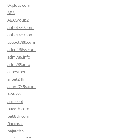
9kpluss.com
ABA
ABAGroup2
abbet789.com
abbet789.com
acebet789.com
aden168ss.com
adm789.info
adm789.info
allbestbet
allbet24hr
allone745s.com
alot666
amb slot
ba88th.com
ba88th.com
Baccarat
baj88thb