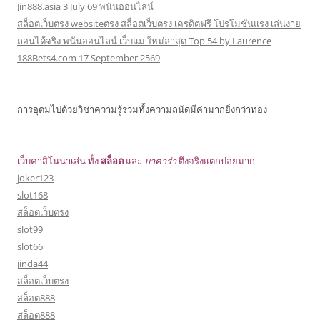
Jin888.asia 3 July 69 พนันออนไลน์
สล็อตเว็บตรง websiteตรง สล็อตเว็บตรง เครดิตฟรี โปรโมชั่นแรง เล่นง่าย
ถอนได้จริง พนันออนไลน์ เว็บแม่ ใหม่ล่าสุด Top 54 by Laurence
188Bets4.com 17 September 2569
การอุดมไปด้วยวิชาความรู้รวมทั้งความถนัดมีค่ามากยิ่งกว่าทอง
เว็บคาสิโนน่าเล่น ทั้ง
สล็อต
และ
บาคาร่า
ตึงจริงแตกบ่อยมาก
joker123
slot168
สล็อตเว็บตรง
slot99
slot66
jinda44
สล็อตเว็บตรง
สล็อต888
สล็อต888