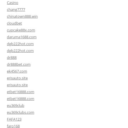
Casino
chang7777
chinatown888.win
cloudbet
cupcake88x.com
daruma1688.com
dgb222hot.com
dgb222hot.com
dr888
dr888bet.com
ek4567.com
erisauto.site
erisauto.site
etbet16888.com
etbet16888.com
eu369club
eu369clubs.com
FAFA123
faro168