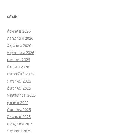
สำหรับ:
คลังเก็บ
สิงหาคม 2026
กรกฎาคม 2026
มิถุนายน 2026
พฤษภาคม 2026
เมษายน 2026
มีนาคม 2026
กุมภาพันธ์ 2026
มกราคม 2026
ธันวาคม 2025
พฤศจิกายน 2025
ตุลาคม 2025
กันยายน 2025
สิงหาคม 2025
กรกฎาคม 2025
มิถุนายน 2025