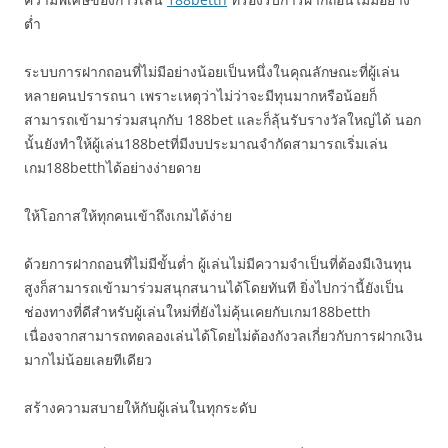
ต่ำ
ระบบการฝากถอนที่ไม่มีอย่างน้อยเป็นหนึ่งในคุณลักษณะที่ผู้เล่น
หลายคนปรารถนา เพราะเหตุว่าไม่ว่าจะมีทุนมากหรือน้อยก็
สามารถเข้ามาร่วมสนุกกับ 188bet และก็ลุ้นรับรางวัลใหญ่ได้ นอก
นั้นยังทำให้ผู้เล่น188betที่มีงบประมาณจำกัดสามารถเริ่มเล่น
เกม188betthได้อย่างง่ายดาย
ให้โอกาสให้ทุกคนเข้าถึงเกมได้ง่าย
ด้วยการฝากถอนที่ไม่มีขั้นต่ำ ผู้เล่นไม่มีความจำเป็นที่ต้องมีเงินทุน
สูงก็สามารถเข้ามาร่วมสนุกสนานได้โดยทันที ยิ่งไปกว่านี้ยังเป็น
ช่องทางที่ดีสำหรับผู้เล่นใหม่ที่ยังไม่คุ้นเคยกับเกม188betth
เนื่องจากสามารถทดลองเล่นได้โดยไม่ต้องกังวลเกี่ยวกับการฝากเงิน
มากไม่น้อยเลยทีเดียว
สร้างความสบายให้กับผู้เล่นในทุกระดับ