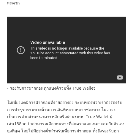
สะดวก
• รองรับการฝากถอนทุกแบงค์รวมทั้ง True Wallet
ไม่เพียงแต่มีการฝากถอนที่ง่ายอย่างยิ่ง ระบบของพวกเรายังรองรับ
การทำธุรกรรมทางด้านการเงินที่หลากหลายช่องทาง ไม่ว่าจะ
เป็นการฝากผ่านธนาคารหลักหรือผ่านระบบ True Wallet ผู้
เล่น188betthสามารถเลือกหนทางที่สะดวกและเหมาะสมกับตัวเอง
สูงที่สุด โดยไม่มีอย่างต่ำสำหรับเพื่อการฝากถอน ทั้งยังรองรับทุก