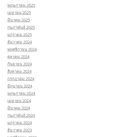
พฤษภาคม 2025
เมษายน 2025
มีนาคม 2025
กุมภาพันธ์ 2025
มกราคม 2025
ธันวาคม 2024
พฤศจิกายน 2024
ตุลาคม 2024
กันยายน 2024
สิงหาคม 2024
กรกฎาคม 2024
มิถุนายน 2024
พฤษภาคม 2024
เมษายน 2024
มีนาคม 2024
กุมภาพันธ์ 2024
มกราคม 2024
ธันวาคม 2023