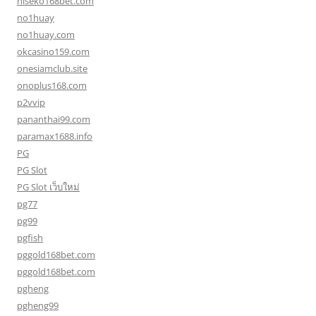
niseko168bet.com
no1huay
no1huay.com
okcasino159.com
onesiamclub.site
onoplus168.com
p2vvip
pananthai99.com
paramax1688.info
PG
PG Slot
PG Slot เว็บใหม่
pg77
pg99
pgfish
pggold168bet.com
pggold168bet.com
pgheng
pgheng99