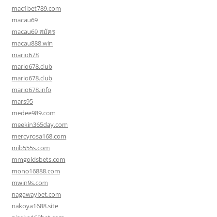
mac1bet789.com
macau69
macau69 สมัคร
macau888.win
mario678
mario678.club
mario678.club
mario678.info
mars95
medee989.com
meekin365day.com
mercyrosa168.com
mib555s.com
mmgoldsbets.com
mono16888.com
mwin9s.com
nagawaybet.com
nakoya1688.site