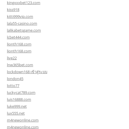
kingxxxbet123.com
kiss918
kitti999vip.com
lala55-casino.com
lalikabetsgame.com
lcbet444.com
lionth168.com
lionth168.com
live22
lnw365bet.com
lockdown168 เข้าสู่ระบบ
london45
lotto77
luckycat789.com
luis16888.com
luke999.net
lux555.net
m4newonline.com
m4newonline.com