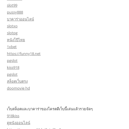
slot99
pussy888
บาคาร่าออนไลน์
slotxo
slotpg
หนังโป๊ไทย
1xbet
https://funny18.net
pgslot
kiss918
pgslot
สล็อตเว็บตรง
doomovie hd
เว็บสล็อตและบาคาร่าของโครตดีเว็บนี้เล่นแล้วรวยจัดๆ
918kiss
ดูหนังออนไลน์