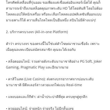
โทรศัพท์เคลื่อนที่รุ่นออม ขอเพียงแค่เชื่อมต่ออินเทอร์เน็ตได้ คุณก็
สามารถเข้าถึงเกมสล็อตคุณภาพระดับ HD ได้โดยทันที โดยไม่ต้อง
โหลดแอปให้หนักเครื่อง หรือจะเลือกโหลดแอปพลิเคชันที่ออกแบบ
มาเฉพาะก็ได้ ความลื่นไถลไหลเป็นยืนหนึ่ง สปินไม่มีค้างแน่ๆ!
2. บริการครบวงจร (All-in-one Platform)
คำว่า ครบวงจร ของตรงนี้ไม่ใช่แค่คำโฆษณาชวนเชื่อจ้ะ เพราะ
เมื่อคุณลงทะเบียนสมัครสมาชิก คุณจะได้เจอกับ
• สล็อตออนไลน์: รวมค่ายดังระดับนานาชาติอย่าง PG Soft, Joker
Gaming, Pragmatic Play และอีกมากมาย
• คาสิโนสด (Live Casino): ส่งตรงบรรยากาศจากบ่อนระดับ
นานาชาติ มีดีลเลอร์สาวสวยแจกไพ่แบบ Real-time
• แทงบอลและก็กีฬา: ค่าน้ำประปาดีที่สุด ครบทุกคู่ทุกลีก
• หวยออนไลน์: จ่ายหนัก จ่ายจริง ไม่มีกลั้นเลข