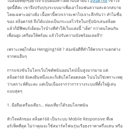
ในสมัยที่ทุกๆอย่างจำเป็นต้องทำได้ผ่านปลายนิ้ว
สล็อต168
เข้าใจ
จุดนี้ดีค่ะ เขาจึงปรับปรุงระบบมาเพื่อเอาใจแฟนความสะดวกสบาย
โดยเฉพาะอย่างยิ่ง เนื้อหานี้พวกเราจะพาไปเจาะลึกกันว่า ทำไมชื่อ
ของ สล็อต168 ถึงได้แปลงเป็นกระแสไวรัลในกรุ๊ปนักเล่นสล็อต
แล้วก็มีฟีพบร์เด็ดอะไรบ้างที่ทำให้เว็บแห่งนี้ “เด็ด” กว่าคนไหนกัน
เพื่อนฝูง เตรียมให้พร้อม แล้วไปรับความปังพร้อมเลยจ๊า!
เพราะเหตุไรต้อง Hengjing168 ? ส่องข้อดีที่ทำให้พวกเราแตกต่าง
จากคนอื่นๆ
การแข่งขันในโลกเว็บไซต์พนันออนไลน์นั้นสูงมากมาย แต่
สล็อต168 ยังคงยืนหนึ่งและก็เติบโตโดยตลอด โน่นไม่ใช่เพราะเหตุ
ว่าเคราะห์ดีนะคะ แต่เป็นเนื่องจากว่าการวางระบบที่ตั้งใจผู้เล่น
แบบสุดๆ
1. มือถือเครื่องเดียว… ท่องเที่ยวได้รอบโลกพนัน
หัวใจหลักของ สล็อต168 เป็นระบบ Mobile Responsive ที่เพ
อร์เฟ็คที่สุด ไม่ว่าคุณจะใช้สมาร์ทโฟนรุ่นเรือธงราคาครึ่งแสน หรือ