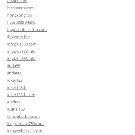
hi6bet.com
hiso8888s.com
hongkong456
hydra888 สล็อต
hyperclub-casino.com
ib888pro.bet
infyplus888.com
infyplus888.info
infyplus888.info
jinda55
jinda888
Joker123
joker123th
Joker123th.com
juad888
Judhai168
kimchibetbet.com
kingromans789.com
kingxxxbet123.com