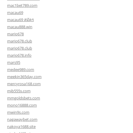
mac1bet789.com
macau69
macau69 สมัคร
macau888.win
mario678
mario678.club
mario678.club
mario678.info
mars95
medee989.com
meekin365day.com
mercyrosa168.com
mib555s.com
mmgoldsbets.com
mono16888.com
mwin9s.com
nagawaybet.com
nakoya1688.site