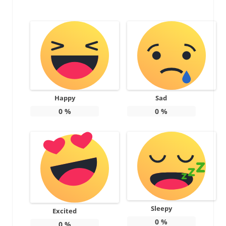
Happy
Sad
0
%
0
%
Sleepy
Excited
0
%
0
%