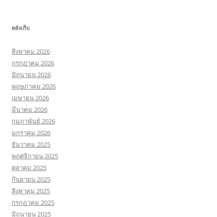
สำหรับ:
คลังเก็บ
สิงหาคม 2026
กรกฎาคม 2026
มิถุนายน 2026
พฤษภาคม 2026
เมษายน 2026
มีนาคม 2026
กุมภาพันธ์ 2026
มกราคม 2026
ธันวาคม 2025
พฤศจิกายน 2025
ตุลาคม 2025
กันยายน 2025
สิงหาคม 2025
กรกฎาคม 2025
มิถุนายน 2025