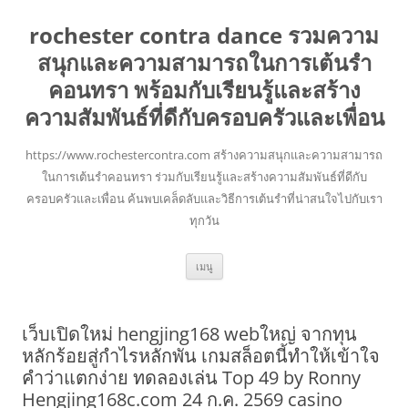
rochester contra dance รวมความ
สนุกและความสามารถในการเต้นรำ
คอนทรา พร้อมกับเรียนรู้และสร้าง
ความสัมพันธ์ที่ดีกับครอบครัวและเพื่อน
https://www.rochestercontra.com สร้างความสนุกและความสามารถ
ในการเต้นรำคอนทรา ร่วมกับเรียนรู้และสร้างความสัมพันธ์ที่ดีกับ
ครอบครัวและเพื่อน ค้นพบเคล็ดลับและวิธีการเต้นรำที่น่าสนใจไปกับเรา
ทุกวัน
ข้าม
เมนู
ไป
ยัง
เนื้อหา
เว็บเปิดใหม่ hengjing168 webใหญ่ จากทุน
หลักร้อยสู่กำไรหลักพัน เกมสล็อตนี้ทำให้เข้าใจ
คำว่าแตกง่าย ทดลองเล่น Top 49 by Ronny
Hengjing168c.com 24 ก.ค. 2569 casino