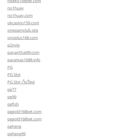
niseko168bet.com
no1huay
no1huay.com
okcasino159.com
onesiamclub.site
onoplus168.com
p2vvip
pananthai99.com
paramax1688.info
PG
PG Slot
PG Slot เว็บใหม่
pg77
pg99
pgfish
pggold168bet.com
pggold168bet.com
pgheng
pgheng99