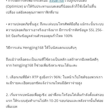
• การจัดการทรัพยากรเครื่อง:
สล็อต168
เว็บถูกปรับแต่ง
(Optimize) มาให้รับประทานแบตเตอรี่น้อยแล้วก็ใช้เน็ตไม่สิ้น
เปลือง แต่ยังคงคุณภาพกราฟิกที่งาม
• ความปลอดภัยชั้นสูง: ถึงจะเล่นบนโทรศัพท์มือถือ แม้กระนั้นระบบ
ความปลอดภัยเราเอาจริงเอาจังมาก มีการเข้ารหัสข้อมูล SSL 256-
bit ป้องกันข้อมูลส่วนตัวของคุณรั่วไหล 100%
วิธีการเล่น Hengjing168 ให้โบนัสแตกแบบสับๆ
ถึงแม้ว่าสล็อตจะเป็นเกมที่ใช้ดวงเป็นหลัก แต่ถ้าหากมีเทคนิคดีๆ
จาก hengjing168 ก็ช่วยเพิ่มจังหวะชนะได้นะคะ
1. เลือกเกมที่มีค่า RTP สูงยิ่งกว่า 96%: ในหน้าเว็บไซต์ของพวกเรา
จะมีรายละเอียดบอกชัดแจ้งว่าเกมไหนมีอัตราจ่ายสูง
2. เริ่มจากเบทน้อยเพื่อดูเชิง: อย่าพึ่งจะใจร้อนใส่เต็มกำลังตั้งแต่รอบ
แรก ให้ระบบสุ่มทำงานไปสัก 10-20 รอบก่อนและหลังจากนั้นก็ค่อย
เพิ่มเบท