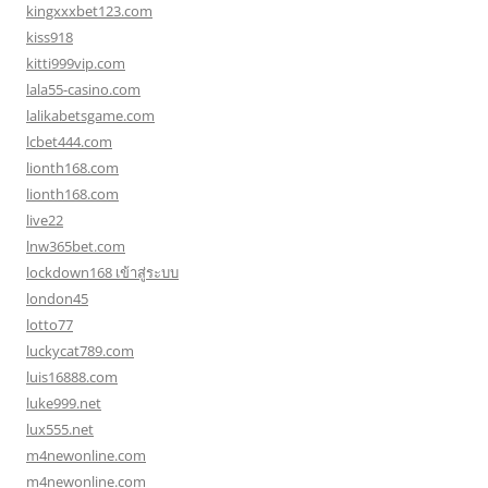
kingxxxbet123.com
kiss918
kitti999vip.com
lala55-casino.com
lalikabetsgame.com
lcbet444.com
lionth168.com
lionth168.com
live22
lnw365bet.com
lockdown168 เข้าสู่ระบบ
london45
lotto77
luckycat789.com
luis16888.com
luke999.net
lux555.net
m4newonline.com
m4newonline.com