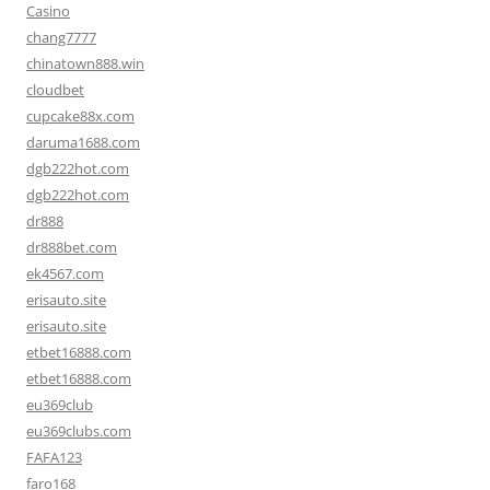
Casino
chang7777
chinatown888.win
cloudbet
cupcake88x.com
daruma1688.com
dgb222hot.com
dgb222hot.com
dr888
dr888bet.com
ek4567.com
erisauto.site
erisauto.site
etbet16888.com
etbet16888.com
eu369club
eu369clubs.com
FAFA123
faro168