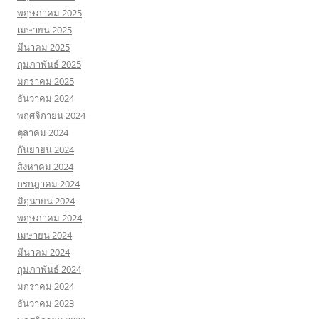
พฤษภาคม 2025
เมษายน 2025
มีนาคม 2025
กุมภาพันธ์ 2025
มกราคม 2025
ธันวาคม 2024
พฤศจิกายน 2024
ตุลาคม 2024
กันยายน 2024
สิงหาคม 2024
กรกฎาคม 2024
มิถุนายน 2024
พฤษภาคม 2024
เมษายน 2024
มีนาคม 2024
กุมภาพันธ์ 2024
มกราคม 2024
ธันวาคม 2023