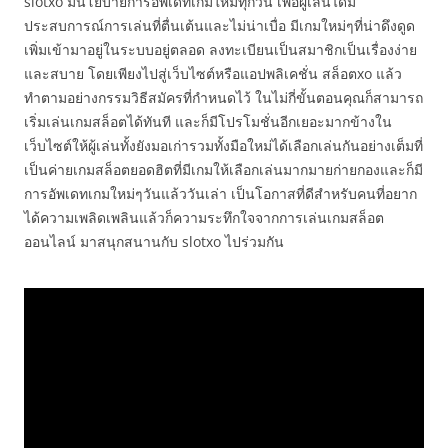
slotxo มีนโยบายการอัพเดทเกมใหม่ทุกวัน เพื่อผู้เล่นได้มี
ประสบการณ์การเล่นที่ตื่นเต้นและไม่น่าเบื่อ มีเกมใหม่ๆที่น่าดึงดูด
เพิ่มเข้ามาอยู่ในระบบอยู่ตลอด ลงทะเบียนเป็นสมาชิกเป็นเรื่องง่าย
และสบาย โดยเพียงไปสู่เว็บไซต์หรือแอปพลิเคชั่น สล็อตxo แล้ว
ทำตามอย่างกรรมวิธีสมัครที่กำหนดไว้ ในไม่กี่ขั้นตอนคุณก็สามารถ
เริ่มเล่นเกมสล็อตได้ทันที และก็มีโปรโมชั่นอีกเยอะมากข้างใน
เว็บไซต์ให้ผู้เล่นทั้งยังมอเก่ารวมทั้งมือใหม่ได้เลือกเล่นกันอย่างเต็มที่
เป็นค่ายเกมสล็อตยอดฮิตที่มีเกมให้เลือกเล่นมากมายก่ายกองและก็มี
การอัพเดทเกมใหม่ๆวันแล้ววันเล่า เป็นโอกาสที่ดีสำหรับคนที่อยาก
ได้ความเพลิดเพลินแล้วก็ความระทึกใจจากการเล่นเกมสล็อต
ออนไลน์ มาสนุกสนานกับ slotxo ไปร่วมกัน