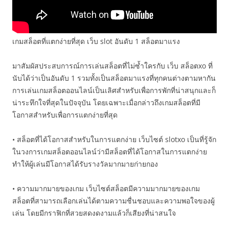
เกมสล็อตที่แตกง่ายที่สุด เว็บ slot อันดับ 1 สล็อตมาแรง
มาสัมผัสประสบการณ์การเล่นสล็อตที่ไม่ซ้ำใครกับ เว็บ สล็อตxo ที่
นับได้ว่าเป็นอันดับ 1 รวมทั้งเป็นสล็อตมาแรงที่ทุกคนต่างตามหากัน
การเล่นเกมสล็อตออนไลน์เป็นเลิศสำหรับเพื่อการพักที่น่าสนุกและก็
น่าระทึกใจที่สุดในปัจจุบัน โดยเฉพาะเมื่อกล่าวถึงเกมสล็อตที่มี
โอกาสสำหรับเพื่อการแตกง่ายที่สุด
• สล็อตที่ได้โอกาสสำหรับในการแตกง่าย เว็บไซต์ slotxo เป็นที่รู้จัก
ในวงการเกมสล็อตออนไลน์ว่ามีสล็อตที่ได้โอกาสในการแตกง่าย
ทำให้ผู้เล่นมีโอกาสได้รับรางวัลมากมายก่ายกอง
• ความมากมายของเกม เว็บไซต์สล็อตมีความมากมายของเกม
สล็อตที่สามารถเลือกเล่นได้ตามความชื่นชอบและความพอใจของผู้
เล่น โดยมีกราฟิกที่สวยสดงดงามแล้วก็เสียงที่น่าสนใจ