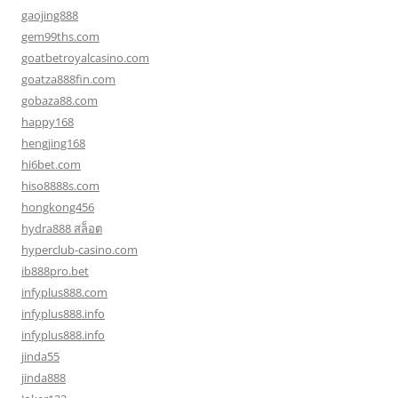
gaojing888
gem99ths.com
goatbetroyalcasino.com
goatza888fin.com
gobaza88.com
happy168
hengjing168
hi6bet.com
hiso8888s.com
hongkong456
hydra888 สล็อต
hyperclub-casino.com
ib888pro.bet
infyplus888.com
infyplus888.info
infyplus888.info
jinda55
jinda888