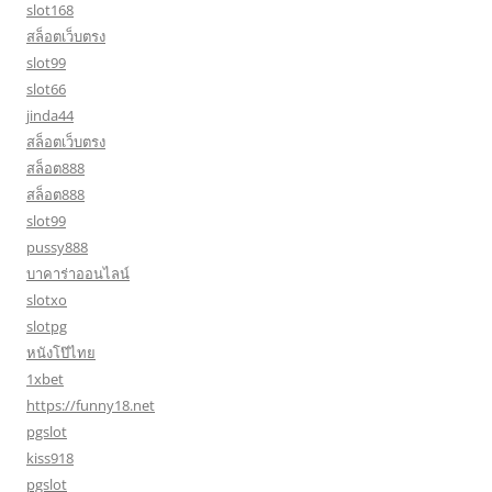
slot168
สล็อตเว็บตรง
slot99
slot66
jinda44
สล็อตเว็บตรง
สล็อต888
สล็อต888
slot99
pussy888
บาคาร่าออนไลน์
slotxo
slotpg
หนังโป๊ไทย
1xbet
https://funny18.net
pgslot
kiss918
pgslot