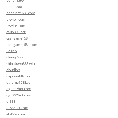
bonanza99
bonus888
boonlert1688.com
bwvip4.com
bwvip4.com
carlo999.net
cashgame168
cashgame168x.com
Casino
chang7777
chinatown888.win
cloudbet
cupcake88x.com
daruma1688.com
dgb222hot.com
dgb222hot.com
dr888
dr888bet.com
ek4567.com