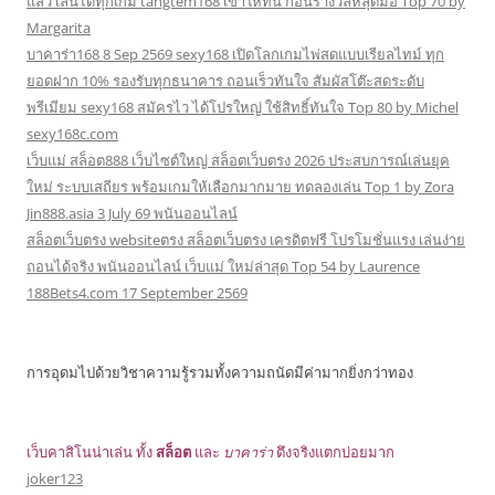
แล้ว เล่นได้ทุกเกม tangtem168 เข้าให้ทัน ก่อนรางวัลหลุดมือ Top 70 by
Margarita
บาคาร่า168 8 Sep 2569 sexy168 เปิดโลกเกมไพ่สดแบบเรียลไทม์ ทุก
ยอดฝาก 10% รองรับทุกธนาคาร ถอนเร็วทันใจ สัมผัสโต๊ะสดระดับ
พรีเมียม sexy168 สมัครไว ได้โปรใหญ่ ใช้สิทธิ์ทันใจ Top 80 by Michel
sexy168c.com
เว็บแม่ สล็อต888 เว็บไซต์ใหญ่ สล็อตเว็บตรง 2026 ประสบการณ์เล่นยุค
ใหม่ ระบบเสถียร พร้อมเกมให้เลือกมากมาย ทดลองเล่น Top 1 by Zora
Jin888.asia 3 July 69 พนันออนไลน์
สล็อตเว็บตรง websiteตรง สล็อตเว็บตรง เครดิตฟรี โปรโมชั่นแรง เล่นง่าย
ถอนได้จริง พนันออนไลน์ เว็บแม่ ใหม่ล่าสุด Top 54 by Laurence
188Bets4.com 17 September 2569
การอุดมไปด้วยวิชาความรู้รวมทั้งความถนัดมีค่ามากยิ่งกว่าทอง
เว็บคาสิโนน่าเล่น ทั้ง
สล็อต
และ
บาคาร่า
ตึงจริงแตกบ่อยมาก
joker123