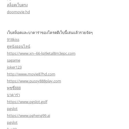
สล็อตเว็บตรง
doomovie hd
เว็บสล็อตและบาคาร่าของโครตดีเว็บนี้เล่นแล้วรวยจัดๆ
918kiss
ดูหนังออนไลน์
https://www.xn--66-lqi9etal8m3epc.com
sagame
joker123
http://www.movie87hd.com
https://www.pussy888play.com
พุซซี่888
บาคาร่า
https://www.pgslot.golf
pgslot
https://www.pgheng99.ai
pgslot