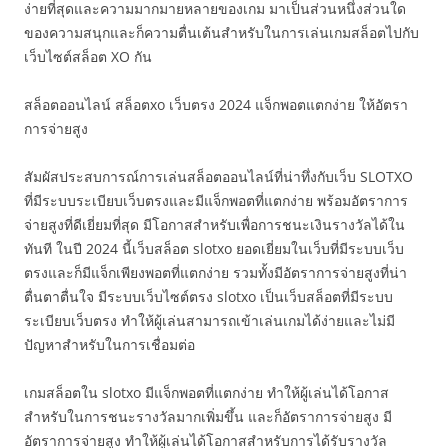
ง่ายที่สุดและความมากมายหลายของเกม มาเป็นส่วนหนึ่งส่วนใด
ของความสนุกและก็ความตื่นเต้นสำหรับในการเล่นเกมสล็อตไปกับ
เว็บไซต์สล็อต XO กัน
สล็อตออนไลน์ สล็อตxo เว็บตรง 2024 แจ็กพอตแตกง่าย ให้อัตรา
การจ่ายสูง
สัมผัสประสบการณ์การเล่นสล็อตออนไลน์ที่น่าทึ่งกับเว็บ SLOTXO
ที่มีระบบระเบียบเว็บตรงและมีแจ็กพอตที่แตกง่าย พร้อมอัตราการ
จ่ายสูงที่ดีเยี่ยมที่สุด มีโอกาสสำหรับเพื่อการชนะเงินรางวัลได้ใน
ทันที ในปี 2024 นี้เว็บสล็อต slotxo ยอดเยี่ยมในเว็บที่มีระบบเว็บ
ตรงและก็มีแจ็กเพียงพอตที่แตกง่าย รวมทั้งมีอัตราการจ่ายสูงที่น่า
ตื่นตาตื่นใจ มีระบบเว็บไซต์ตรง slotxo เป็นเว็บสล็อตที่มีระบบ
ระเบียบเว็บตรง ทำให้ผู้เล่นสามารถเข้าเล่นเกมได้ง่ายและไม่มี
ปัญหาสำหรับในการเชื่อมต่อ
เกมสล็อตใน slotxo มีแจ็กพอตที่แตกง่าย ทำให้ผู้เล่นได้โอกาส
สำหรับในการชนะรางวัลมากเพิ่มขึ้น และก็อัตราการจ่ายสูง มี
อัตราการจ่ายสูง ทำให้ผู้เล่นได้โอกาสสำหรับการได้รับรางวัล