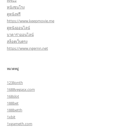
live22
หนังชนโรง
ดูหนังฟรี
https://www.keepmovie.me
ดูหนังออนไลน์
บาคาร่าออนไลน์
สล็อตเว็บตรง
https://www.ngernn.net
หมวดหมู่
123lionth
1688vegasx.com
168slot
188bet
188betth
1xbit
1xgameth.com