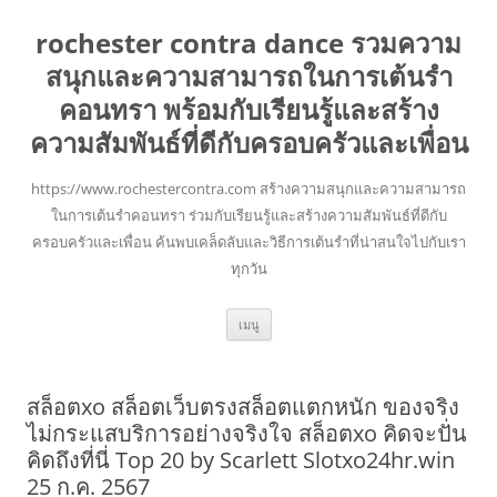
rochester contra dance รวมความ
สนุกและความสามารถในการเต้นรำ
คอนทรา พร้อมกับเรียนรู้และสร้าง
ความสัมพันธ์ที่ดีกับครอบครัวและเพื่อน
https://www.rochestercontra.com สร้างความสนุกและความสามารถ
ในการเต้นรำคอนทรา ร่วมกับเรียนรู้และสร้างความสัมพันธ์ที่ดีกับ
ครอบครัวและเพื่อน ค้นพบเคล็ดลับและวิธีการเต้นรำที่น่าสนใจไปกับเรา
ทุกวัน
ข้าม
เมนู
ไป
ยัง
เนื้อหา
สล็อตxo สล็อตเว็บตรงสล็อตแตกหนัก ของจริง
ไม่กระแสบริการอย่างจริงใจ สล็อตxo คิดจะปั่น
คิดถึงที่นี่ Top 20 by Scarlett Slotxo24hr.win
25 ก.ค. 2567