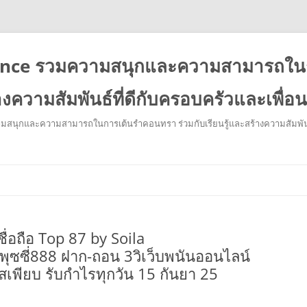
dance รวมความสนุกและความสามารถใน
างความสัมพันธ์ที่ดีกับครอบครัวและเพื่อน
มสนุกและความสามารถในการเต้นรำคอนทรา ร่วมกับเรียนรู้และสร้างความสัมพันธ์ท
ข้าม
ไป
ยัง
เนื้อหา
เชื่อถือ Top 87 by Soila
พุซซี่888 ฝาก-ถอน 3วิเว็บพนันออนไลน์
สเพียบ รับกำไรทุกวัน 15 กันยา 25