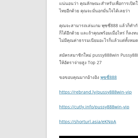
แน่นอนว่า คุณลักษณะสำหรับเพื่อการเปิดใ
ไทยอีกด้วย คุณจะมั่นอกมั่นใจได้เลยว่า
คุณจะสามารถเล่นเกม พุซซี่888 แล้วก็ท
ก็ได้อีกด้วย และถ้าคุณพร้อมเมื่อไหร่ ก็ล
ไม่มีคุณค่าธรรมเนียมอะไรก็แล้วแต่ทั้งหมด
สมัครสมาชิกใหม่ pussy888win Pussy888
ให้อัตราจ่ายสูง Top 27
ขอขอบคุณมากอ้างอิง
พุซซี่888
https://rebrand.ly/pussy888win-vip
https://cutly.info/pussy888win-vip
https://shorturl.asia/eKNpA