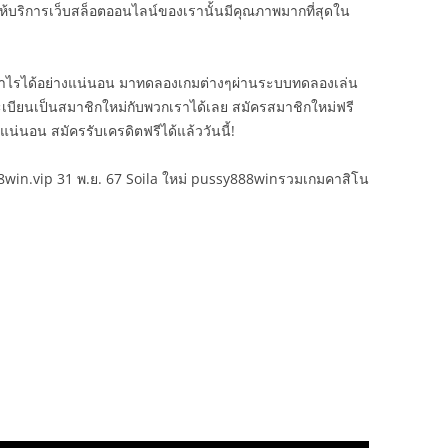
ห้บริการเว็บสล็อตออนไลน์ของเรานั้นมีคุณภาพมากที่สุดใน
ำกำไรได้อย่างแน่นอน มาทดลองเกมต่างๆผ่านระบบทดลองเล่น
งทะเบียนเป็นสมาชิกใหม่กับพวกเราได้เลย สมัครสมาชิกใหม่ฟรี
แน่นอน สมัครรับเครดิตฟรีได้แล้ววันนี้!
win.vip 31 พ.ย. 67 Soila ใหม่ pussy888winรวมเกมคาสิโน