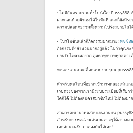
• ไม่มีอันตรายรวมทั้งโปร่งใส: Pussy88
ฝากถอนด้วยตัวเองได้ในทันที และก็ยังมีระ
ความปลอดภัยรวมทั้งความโปร่งสบายใสได
• โปรโมชั่นแล้วก็กิจกรรมมากมาย:
พุซซี่8
กิจกรรมดีๆจำนวนมากอยู่แล้ว ไม่ว่าคุณจะชอ
ยอมรับได้ตามอยาก คุ้มค่าทุกบาททุกสตาง
ทดลองเล่นเกมสล็อตแบบง่ายๆบน pussy888w
สำหรับคนไหนที่อยากเข้ามาทดลองเล่นเกมก
เว็บตรงของพวกเรามีระบบระเบียบที่เรียก
ใดก็ได้ ไม่ต้องสมัครสมาชิกใหม่ ไม่ต้องฝาก
สามารถเข้ามาทดสอบเล่นเกมบน pussy888
สำหรับการทดสอบเล่นเกมต่างๆได้อย่างมา
เลยล่ะนะครับ มาลองกันได้เลย!