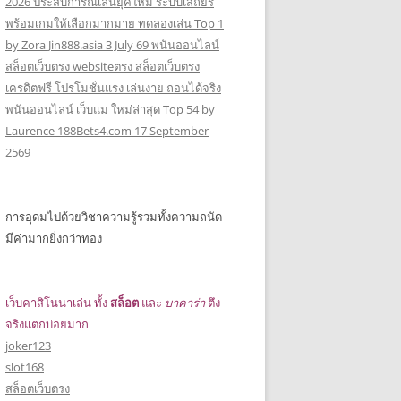
2026 ประสบการณ์เล่นยุคใหม่ ระบบเสถียร
พร้อมเกมให้เลือกมากมาย ทดลองเล่น Top 1
by Zora Jin888.asia 3 July 69 พนันออนไลน์
สล็อตเว็บตรง websiteตรง สล็อตเว็บตรง
เครดิตฟรี โปรโมชั่นแรง เล่นง่าย ถอนได้จริง
พนันออนไลน์ เว็บแม่ ใหม่ล่าสุด Top 54 by
Laurence 188Bets4.com 17 September
2569
การอุดมไปด้วยวิชาความรู้รวมทั้งความถนัด
มีค่ามากยิ่งกว่าทอง
เว็บคาสิโนน่าเล่น ทั้ง
สล็อต
และ
บาคาร่า
ตึง
จริงแตกบ่อยมาก
joker123
slot168
สล็อตเว็บตรง